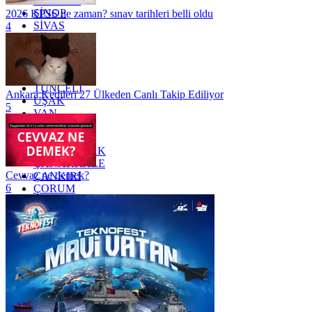
SAMSUN
SİNOP
2026 KPSS ne zaman? sınav tarihleri belli oldu
SİVAS
4
SİİRT
TEKİRDAĞ
TOKAT
TRABZON
TUNCELİ
Ankara Kedileri 27 Ülkeden Canlı Takip Ediliyor
UŞAK
5
VAN
YALOVA
YOZGAT
ZONGULDAK
ÇANAKKALE
Cevvaz ne demek?
ÇANKIRI
6
ÇORUM
İSTANBUL
İZMİR
ŞANLIURFA
ŞIRNAK