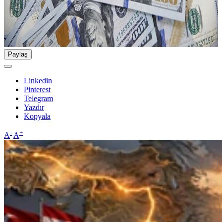
Paylaş
Linkedin
Pinterest
Telegram
Yazdır
Kopyala
-
+
A
A