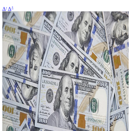
-
+
A
A