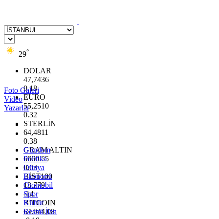
°
29
DOLAR
47,7436
0.18
Foto Galeri
EURO
Video
55,2510
Yazarlar
0.32
STERLİN
64,4811
0.38
GRAM ALTIN
Gündem
6660.55
Politika
0.03
Dünya
BİST100
Ekonomi
13.779
Otomobil
-14
Spor
BITCOIN
Kültür
64.944,08
Resmi İlan