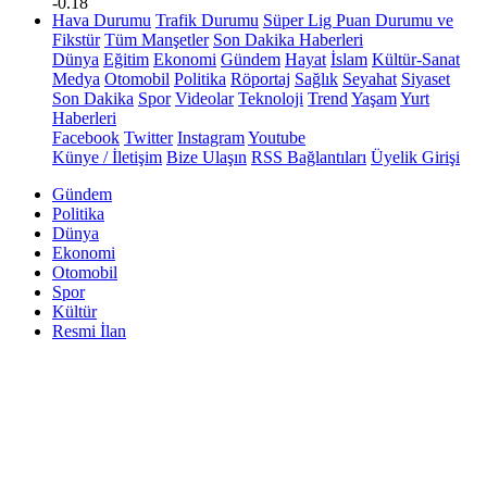
-0.18
Hava Durumu
Trafik Durumu
Süper Lig Puan Durumu ve
Fikstür
Tüm Manşetler
Son Dakika Haberleri
Dünya
Eğitim
Ekonomi
Gündem
Hayat
İslam
Kültür-Sanat
Medya
Otomobil
Politika
Röportaj
Sağlık
Seyahat
Siyaset
Son Dakika
Spor
Videolar
Teknoloji
Trend
Yaşam
Yurt
Haberleri
Facebook
Twitter
Instagram
Youtube
Künye / İletişim
Bize Ulaşın
RSS Bağlantıları
Üyelik Girişi
Gündem
Politika
Dünya
Ekonomi
Otomobil
Spor
Kültür
Resmi İlan