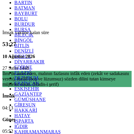
BARTIN
BATMAN
BAYBURT
BOLU
BURDUR
BURSA
İmsak vaktine kalan süre
BİLECİK
BİNGÖL
53:26
BİTLİS
DENİZLİ
10 Ağustos 2026
DÜZCE
DİYARBAKIR
EDİRNE
27 Safer 1448
ELAZIĞ
İlmi ile amel eden, malının fazlasını infâk eden (zekât ve sadakasını
ERZURUM
veren), fuzûlî (boş ve lüzumsuz) sözden dilini tutan kimseye
ERZİNCAN
müjdeler olsun. (Hadis-i şerif)
ESKİŞEHİR
GAZİANTEP
İmsak
GÜMÜŞHANE
GİRESUN
04:13
HAKKARİ
HATAY
Güneş
ISPARTA
IĞDIR
05:52
KAHRAMANMARAŞ