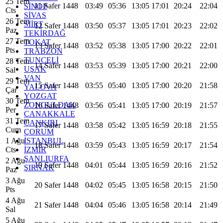
25 Tem
11 Safer 1448
03:49
05:36
13:05
17:01
20:24
22:04
SİNOP
Cts
SİVAS
26 Tem
SİİRT
12 Safer 1448
03:50
05:37
13:05
17:01
20:23
22:02
Paz
TEKİRDAĞ
27 Tem
TOKAT
13 Safer 1448
03:52
05:38
13:05
17:00
20:22
22:01
Pts
TRABZON
TUNCELİ
28 Tem
14 Safer 1448
03:53
05:39
13:05
17:00
20:21
22:00
UŞAK
Sal
VAN
29 Tem
15 Safer 1448
03:55
05:40
13:05
17:00
20:20
21:58
YALOVA
Çar
YOZGAT
30 Tem
ZONGULDAK
16 Safer 1448
03:56
05:41
13:05
17:00
20:19
21:57
Per
ÇANAKKALE
31 Tem
ÇANKIRI
17 Safer 1448
03:58
05:42
13:05
16:59
20:18
21:55
Cum
ÇORUM
İSTANBUL
1 Ağu
18 Safer 1448
03:59
05:43
13:05
16:59
20:17
21:54
İZMİR
Cts
ŞANLIURFA
2 Ağu
19 Safer 1448
04:01
05:44
13:05
16:59
20:16
21:52
ŞIRNAK
Paz
3 Ağu
20 Safer 1448
04:02
05:45
13:05
16:58
20:15
21:50
Pts
4 Ağu
21 Safer 1448
04:04
05:46
13:05
16:58
20:14
21:49
Sal
5 Ağu