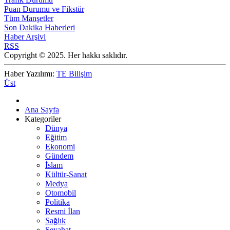
Puan Durumu ve Fikstür
Tüm Manşetler
Son Dakika Haberleri
Haber Arşivi
RSS
Copyright © 2025. Her hakkı saklıdır.
Haber Yazılımı:
TE Bilişim
Üst
Ana Sayfa
Kategoriler
Dünya
Eğitim
Ekonomi
Gündem
İslam
Kültür-Sanat
Medya
Otomobil
Politika
Resmi İlan
Sağlık
Seyahat