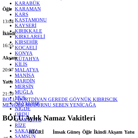
KARABÜK
KARAMAN
Öğle
KARS
KASTAMONU
13:04
KAYSERİ
KIRIKKALE
İkindi
KIRKLARELİ
KIRŞEHİR
16:55
KOCAELİ
KONYA
Akşam
KÜTAHYA
KİLİS
20:07
MALATYA
MANİSA
MARDİN
Yatsı
MERSİN
MUĞLA
21:39
MUŞ
BOLU
DÖRTDİVAN
GEREDE
GÖYNÜK
KIBRISCIK
NEVŞEHİR
MENGEN
MUDURNU
SEBEN
YENİÇAĞA
NİĞDE
ORDU
BOLU Aylık Namaz Vakitleri
OSMANİYE
RİZE
SAKARYA
HİCRİ
İmsak
Güneş
Öğle
İkindi
Akşam
Yatsı
SAMSUN