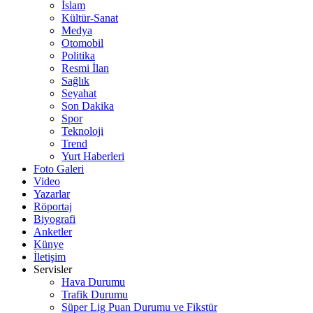
İslam
Kültür-Sanat
Medya
Otomobil
Politika
Resmi İlan
Sağlık
Seyahat
Son Dakika
Spor
Teknoloji
Trend
Yurt Haberleri
Foto Galeri
Video
Yazarlar
Röportaj
Biyografi
Anketler
Künye
İletişim
Servisler
Hava Durumu
Trafik Durumu
Süper Lig Puan Durumu ve Fikstür