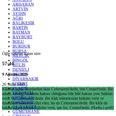
ARDAHAN
ARTVİN
AYDIN
AĞRI
BALIKESİR
BARTIN
BATMAN
BAYBURT
BOLU
BURDUR
BURSA
Öğle vaktine kalan süre
BİLECİK
BİNGÖL
57:43
BİTLİS
DENİZLİ
9 Ağustos 2026
DÜZCE
DİYARBAKIR
EDİRNE
26 Safer 1448
ELAZIĞ
Kâdılar üçtür. Bunlardan ikisi Cehennem'dedir, biri Cennet'tedir. Bir
ERZURUM
adam, verdiği hükmün haksız olduğunu bile bile haksız yere hüküm
ERZİNCAN
verir, bu Cehennem'dedir. Bir kâdı bilmeksizin hüküm verir ve
ESKİŞEHİR
insanların haklarını zâyi eder, bu da Cehennem'dedir. Bir kâdı da
GAZİANTEP
hakka riâyet ederek hüküm verir, işte bu, Cennet'tedir. (Hadis-i şerif)
GÜMÜŞHANE