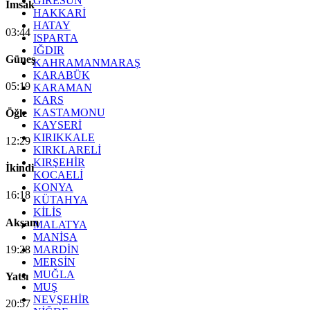
GİRESUN
İmsak
HAKKARİ
HATAY
03:44
ISPARTA
IĞDIR
Güneş
KAHRAMANMARAŞ
KARABÜK
05:19
KARAMAN
KARS
KASTAMONU
Öğle
KAYSERİ
KIRIKKALE
12:29
KIRKLARELİ
KIRŞEHİR
İkindi
KOCAELİ
KONYA
16:18
KÜTAHYA
KİLİS
Akşam
MALATYA
MANİSA
19:28
MARDİN
MERSİN
MUĞLA
Yatsı
MUŞ
NEVŞEHİR
20:57