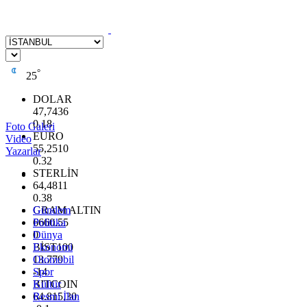
°
25
DOLAR
47,7436
0.18
Foto Galeri
EURO
Video
55,2510
Yazarlar
0.32
STERLİN
64,4811
0.38
GRAM ALTIN
Gündem
6660.55
Politika
0
Dünya
BİST100
Ekonomi
13.779
Otomobil
-14
Spor
BITCOIN
Kültür
64.815,30
Resmi İlan