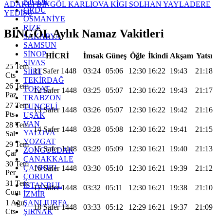
NİĞDE
ADAKLI
BİNGÖL
KARLIOVA
KİGI
SOLHAN
YAYLADERE
ORDU
YEDİSU
OSMANİYE
RİZE
BİNGÖL Aylık Namaz Vakitleri
SAKARYA
SAMSUN
SİNOP
HİCRİ
İmsak
Güneş
Öğle
İkindi
Akşam
Yatsı
SİVAS
25 Tem
11 Safer 1448
03:24
05:06
12:30
16:22
19:43
21:18
SİİRT
Cts
TEKİRDAĞ
26 Tem
TOKAT
12 Safer 1448
03:25
05:07
12:30
16:22
19:43
21:17
Paz
TRABZON
27 Tem
TUNCELİ
13 Safer 1448
03:26
05:07
12:30
16:22
19:42
21:16
Pts
UŞAK
VAN
28 Tem
14 Safer 1448
03:28
05:08
12:30
16:22
19:41
21:15
YALOVA
Sal
YOZGAT
29 Tem
15 Safer 1448
03:29
05:09
12:30
16:21
19:40
21:13
ZONGULDAK
Çar
ÇANAKKALE
30 Tem
ÇANKIRI
16 Safer 1448
03:30
05:10
12:30
16:21
19:39
21:12
Per
ÇORUM
31 Tem
İSTANBUL
17 Safer 1448
03:32
05:11
12:30
16:21
19:38
21:10
Cum
İZMİR
ŞANLIURFA
1 Ağu
18 Safer 1448
03:33
05:12
12:29
16:21
19:37
21:09
ŞIRNAK
Cts