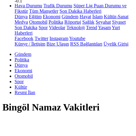
-0.1
Hava Durumu
Trafik Durumu
Süper Lig Puan Durumu ve
Fikstür
Tüm Manşetler
Son Dakika Haberleri
Dünya
Eğitim
Ekonomi
Gündem
Hayat
İslam
Kültür-Sanat
Medya
Otomobil
Politika
Röportaj
Sağlık
Seyahat
Siyaset
Son Dakika
Spor
Videolar
Teknoloji
Trend
Yaşam
Yurt
Haberleri
Facebook
Twitter
Instagram
Youtube
Künye / İletişim
Bize Ulaşın
RSS Bağlantıları
Üyelik Girişi
Gündem
Politika
Dünya
Ekonomi
Otomobil
Spor
Kültür
Resmi İlan
Bingöl Namaz Vakitleri