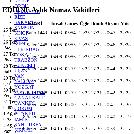
NİĞDE
ORDU
EDİRNE Aylık Namaz Vakitleri
OSMANİYE
RİZE
SAKARYA
HİCRİ
İmsak
Güneş
Öğle
İkindi
Akşam
Yatsı
SAMSUN
25 Tem
11 Safer 1448
04:03
05:54
13:25
17:23
20:47
22:29
SİNOP
Cts
SİVAS
26 Tem
SİİRT
12 Safer 1448
04:05
05:55
13:25
17:22
20:46
22:28
Paz
TEKİRDAĞ
27 Tem
TOKAT
13 Safer 1448
04:06
05:56
13:25
17:22
20:45
22:26
Pts
TRABZON
TUNCELİ
28 Tem
14 Safer 1448
04:08
05:57
13:25
17:22
20:44
22:25
UŞAK
Sal
VAN
29 Tem
15 Safer 1448
04:09
05:58
13:25
17:22
20:43
22:23
YALOVA
Çar
YOZGAT
30 Tem
ZONGULDAK
16 Safer 1448
04:11
05:59
13:25
17:21
20:42
22:22
Per
ÇANAKKALE
31 Tem
ÇANKIRI
17 Safer 1448
04:13
06:00
13:25
17:21
20:41
22:20
Cum
ÇORUM
İSTANBUL
1 Ağu
18 Safer 1448
04:14
06:01
13:25
17:21
20:40
22:19
İZMİR
Cts
ŞANLIURFA
2 Ağu
19 Safer 1448
04:16
06:02
13:25
17:20
20:39
22:17
ŞIRNAK
Paz