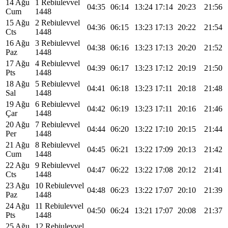
14 Ağu
1 Rebiulevvel
04:35
06:14
13:24
17:14
20:23
21:56
Cum
1448
15 Ağu
2 Rebiulevvel
04:36
06:15
13:23
17:13
20:22
21:54
Cts
1448
16 Ağu
3 Rebiulevvel
04:38
06:16
13:23
17:13
20:20
21:52
Paz
1448
17 Ağu
4 Rebiulevvel
04:39
06:17
13:23
17:12
20:19
21:50
Pts
1448
18 Ağu
5 Rebiulevvel
04:41
06:18
13:23
17:11
20:18
21:48
Sal
1448
19 Ağu
6 Rebiulevvel
04:42
06:19
13:23
17:11
20:16
21:46
Çar
1448
20 Ağu
7 Rebiulevvel
04:44
06:20
13:22
17:10
20:15
21:44
Per
1448
21 Ağu
8 Rebiulevvel
04:45
06:21
13:22
17:09
20:13
21:42
Cum
1448
22 Ağu
9 Rebiulevvel
04:47
06:22
13:22
17:08
20:12
21:41
Cts
1448
23 Ağu
10 Rebiulevvel
04:48
06:23
13:22
17:07
20:10
21:39
Paz
1448
24 Ağu
11 Rebiulevvel
04:50
06:24
13:21
17:07
20:08
21:37
Pts
1448
25 Ağu
12 Rebiulevvel