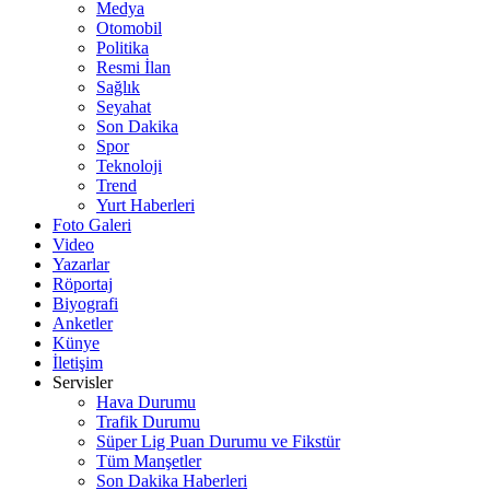
Medya
Otomobil
Politika
Resmi İlan
Sağlık
Seyahat
Son Dakika
Spor
Teknoloji
Trend
Yurt Haberleri
Foto Galeri
Video
Yazarlar
Röportaj
Biyografi
Anketler
Künye
İletişim
Servisler
Hava Durumu
Trafik Durumu
Süper Lig Puan Durumu ve Fikstür
Tüm Manşetler
Son Dakika Haberleri