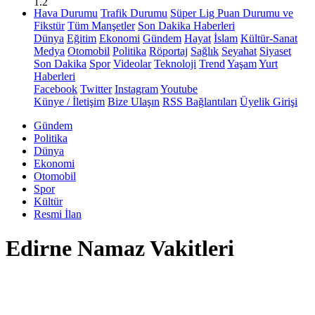
1.2
Hava Durumu
Trafik Durumu
Süper Lig Puan Durumu ve
Fikstür
Tüm Manşetler
Son Dakika Haberleri
Dünya
Eğitim
Ekonomi
Gündem
Hayat
İslam
Kültür-Sanat
Medya
Otomobil
Politika
Röportaj
Sağlık
Seyahat
Siyaset
Son Dakika
Spor
Videolar
Teknoloji
Trend
Yaşam
Yurt
Haberleri
Facebook
Twitter
Instagram
Youtube
Künye / İletişim
Bize Ulaşın
RSS Bağlantıları
Üyelik Girişi
Gündem
Politika
Dünya
Ekonomi
Otomobil
Spor
Kültür
Resmi İlan
Edirne Namaz Vakitleri