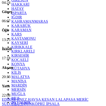
GİRESUN
04:24
HAKKARİ
HATAY
Güneş
ISPARTA
IĞDIR
06:07
KAHRAMANMARAŞ
KARABÜK
KARAMAN
Öğle
KARS
KASTAMONU
13:25
KAYSERİ
KIRIKKALE
İkindi
KIRKLARELİ
KIRŞEHİR
17:18
KOCAELİ
KONYA
Akşam
KÜTAHYA
KİLİS
20:33
MALATYA
MANİSA
MARDİN
Yatsı
MERSİN
MUĞLA
22:08
MUŞ
EDİRNE
ENEZ
HAVSA
KEŞAN
LALAPAŞA
MERİÇ
NEVŞEHİR
SÜLOĞLU
UZUNKÖPRÜ
İPSALA