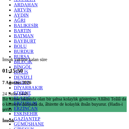
ARDAHAN
ARTVİN
AYDIN
AĞRI
BALIKESİR
BARTIN
BATMAN
BAYBURT
BOLU
BURDUR
BURSA
İmsak vaktine kalan süre
BİLECİK
BİNGÖL
01:15:49
BİTLİS
DENİZLİ
7 Ağustos 2026
DÜZCE
DİYARBAKIR
EDİRNE
24 Safer 1448
ELAZIĞ
Bir kimse sıkıntıda olan bir şahsa kolaylık gösterirse Allâhü Teâlâ da
ERZURUM
o kimseye dünyada da, âhirette de kolaylık ihsân buyurur. (Hadis-i
ERZİNCAN
şerif)
ESKİŞEHİR
GAZİANTEP
İmsak
GÜMÜŞHANE