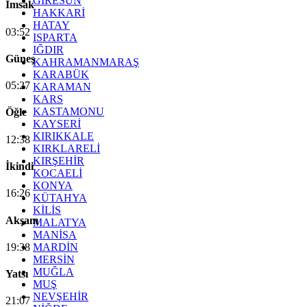
GİRESUN
İmsak
HAKKARİ
HATAY
03:52
ISPARTA
IĞDIR
Güneş
KAHRAMANMARAŞ
KARABÜK
05:27
KARAMAN
KARS
KASTAMONU
Öğle
KAYSERİ
KIRIKKALE
12:38
KIRKLARELİ
KIRŞEHİR
İkindi
KOCAELİ
KONYA
16:26
KÜTAHYA
KİLİS
Akşam
MALATYA
MANİSA
19:38
MARDİN
MERSİN
MUĞLA
Yatsı
MUŞ
NEVŞEHİR
21:07