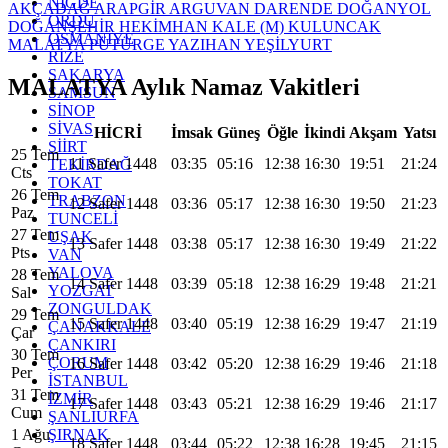
NİĞDE
AKÇADAĞ
ARAPGİR
ARGUVAN
DARENDE
DOĞANYOL
ORDU
DOĞANŞEHİR
HEKİMHAN
KALE (M)
KULUNCAK
OSMANİYE
MALATYA
PÜTÜRGE
YAZIHAN
YEŞİLYURT
RİZE
SAKARYA
MALATYA Aylık Namaz Vakitleri
SAMSUN
SİNOP
SİVAS
HİCRİ
İmsak
Güneş
Öğle
İkindi
Akşam
Yatsı
SİİRT
25 Tem
11 Safer 1448
03:35
05:16
12:38
16:30
19:51
21:24
TEKİRDAĞ
Cts
TOKAT
26 Tem
TRABZON
12 Safer 1448
03:36
05:17
12:38
16:30
19:50
21:23
Paz
TUNCELİ
27 Tem
UŞAK
13 Safer 1448
03:38
05:17
12:38
16:30
19:49
21:22
Pts
VAN
YALOVA
28 Tem
14 Safer 1448
03:39
05:18
12:38
16:29
19:48
21:21
YOZGAT
Sal
ZONGULDAK
29 Tem
15 Safer 1448
03:40
05:19
12:38
16:29
19:47
21:19
ÇANAKKALE
Çar
ÇANKIRI
30 Tem
ÇORUM
16 Safer 1448
03:42
05:20
12:38
16:29
19:46
21:18
Per
İSTANBUL
31 Tem
İZMİR
17 Safer 1448
03:43
05:21
12:38
16:29
19:46
21:17
Cum
ŞANLIURFA
ŞIRNAK
1 Ağu
18 Safer 1448
03:44
05:22
12:38
16:28
19:45
21:15