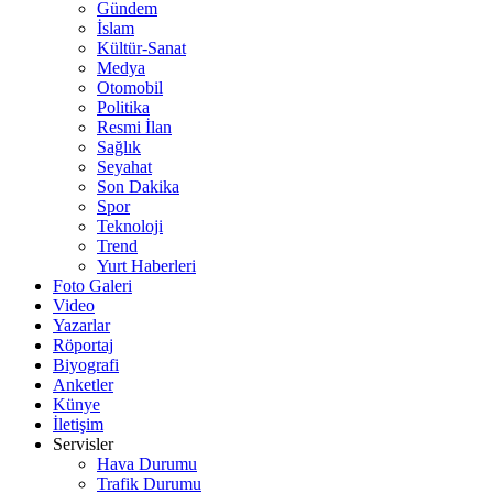
Gündem
İslam
Kültür-Sanat
Medya
Otomobil
Politika
Resmi İlan
Sağlık
Seyahat
Son Dakika
Spor
Teknoloji
Trend
Yurt Haberleri
Foto Galeri
Video
Yazarlar
Röportaj
Biyografi
Anketler
Künye
İletişim
Servisler
Hava Durumu
Trafik Durumu