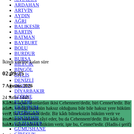
ARDAHAN
ARTVİN
AYDIN
AĞRI
BALIKESİR
BARTIN
BATMAN
BAYBURT
BOLU
BURDUR
BURSA
İkindi vaktine kalan süre
BİLECİK
BİNGÖL
02:09:24
BİTLİS
DENİZLİ
7 Ağustos 2026
DÜZCE
DİYARBAKIR
EDİRNE
24 Safer 1448
ELAZIĞ
Kâdılar üçtür. Bunlardan ikisi Cehennem'dedir, biri Cennet'tedir. Bir
ERZURUM
adam, verdiği hükmün haksız olduğunu bile bile haksız yere hüküm
ERZİNCAN
verir, bu Cehennem'dedir. Bir kâdı bilmeksizin hüküm verir ve
ESKİŞEHİR
insanların haklarını zâyi eder, bu da Cehennem'dedir. Bir kâdı da
GAZİANTEP
hakka riâyet ederek hüküm verir, işte bu, Cennet'tedir. (Hadis-i şerif)
GÜMÜŞHANE