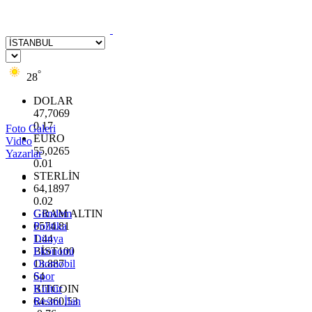
°
28
DOLAR
47,7069
0.17
Foto Galeri
EURO
Video
55,0265
Yazarlar
0.01
STERLİN
64,1897
0.02
GRAM ALTIN
Gündem
6574.81
Politika
1.44
Dünya
BİST100
Ekonomi
13.887
Otomobil
64
Spor
BITCOIN
Kültür
64.360,53
Resmi İlan