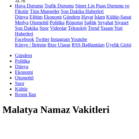
-0.76
Hava Durumu
Trafik Durumu
Süper Lig Puan Durumu ve
Fikstür
Tüm Manşetler
Son Dakika Haberleri
Dünya
Eğitim
Ekonomi
Gündem
Hayat
İslam
Kültür-Sanat
Medya
Otomobil
Politika
Röportaj
Sağlık
Seyahat
Siyaset
Son Dakika
Spor
Videolar
Teknoloji
Trend
Yaşam
Yurt
Haberleri
Facebook
Twitter
Instagram
Youtube
Künye / İletişim
Bize Ulaşın
RSS Bağlantıları
Üyelik Girişi
Gündem
Politika
Dünya
Ekonomi
Otomobil
Spor
Kültür
Resmi İlan
Malatya Namaz Vakitleri