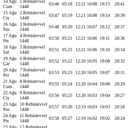
14 Ağu
1 Rebiulevvel
03:46
05:18
12:21
16:08
19:15
20:41
Cum
1448
15 Ağu
2 Rebiulevvel
03:47
05:19
12:21
16:08
19:14
20:39
Cts
1448
16 Ağu
3 Rebiulevvel
03:48
05:20
12:21
16:07
19:12
20:37
Paz
1448
17 Ağu
4 Rebiulevvel
03:50
05:21
12:21
16:06
19:11
20:36
Pts
1448
18 Ağu
5 Rebiulevvel
03:51
05:21
12:21
16:06
19:10
20:34
Sal
1448
19 Ağu
6 Rebiulevvel
03:52
05:22
12:20
16:05
19:08
20:32
Çar
1448
20 Ağu
7 Rebiulevvel
03:53
05:23
12:20
16:05
19:07
20:31
Per
1448
21 Ağu
8 Rebiulevvel
03:55
05:24
12:20
16:04
19:06
20:29
Cum
1448
22 Ağu
9 Rebiulevvel
03:56
05:25
12:20
16:03
19:04
20:27
Cts
1448
23 Ağu
10 Rebiulevvel
03:57
05:26
12:19
16:03
19:03
20:26
Paz
1448
24 Ağu
11 Rebiulevvel
03:58
05:27
12:19
16:02
19:02
20:24
Pts
1448
25 Ağu
12 Rebiulevvel