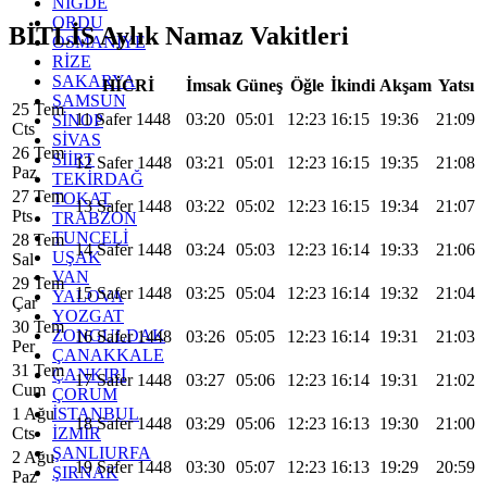
NİĞDE
ORDU
BİTLİS Aylık Namaz Vakitleri
OSMANİYE
RİZE
SAKARYA
HİCRİ
İmsak
Güneş
Öğle
İkindi
Akşam
Yatsı
SAMSUN
25 Tem
11 Safer 1448
03:20
05:01
12:23
16:15
19:36
21:09
SİNOP
Cts
SİVAS
26 Tem
SİİRT
12 Safer 1448
03:21
05:01
12:23
16:15
19:35
21:08
Paz
TEKİRDAĞ
27 Tem
TOKAT
13 Safer 1448
03:22
05:02
12:23
16:15
19:34
21:07
Pts
TRABZON
TUNCELİ
28 Tem
14 Safer 1448
03:24
05:03
12:23
16:14
19:33
21:06
UŞAK
Sal
VAN
29 Tem
15 Safer 1448
03:25
05:04
12:23
16:14
19:32
21:04
YALOVA
Çar
YOZGAT
30 Tem
ZONGULDAK
16 Safer 1448
03:26
05:05
12:23
16:14
19:31
21:03
Per
ÇANAKKALE
31 Tem
ÇANKIRI
17 Safer 1448
03:27
05:06
12:23
16:14
19:31
21:02
Cum
ÇORUM
İSTANBUL
1 Ağu
18 Safer 1448
03:29
05:06
12:23
16:13
19:30
21:00
İZMİR
Cts
ŞANLIURFA
2 Ağu
19 Safer 1448
03:30
05:07
12:23
16:13
19:29
20:59
ŞIRNAK
Paz