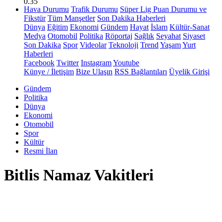
0.35
Hava Durumu
Trafik Durumu
Süper Lig Puan Durumu ve
Fikstür
Tüm Manşetler
Son Dakika Haberleri
Dünya
Eğitim
Ekonomi
Gündem
Hayat
İslam
Kültür-Sanat
Medya
Otomobil
Politika
Röportaj
Sağlık
Seyahat
Siyaset
Son Dakika
Spor
Videolar
Teknoloji
Trend
Yaşam
Yurt
Haberleri
Facebook
Twitter
Instagram
Youtube
Künye / İletişim
Bize Ulaşın
RSS Bağlantıları
Üyelik Girişi
Gündem
Politika
Dünya
Ekonomi
Otomobil
Spor
Kültür
Resmi İlan
Bitlis Namaz Vakitleri