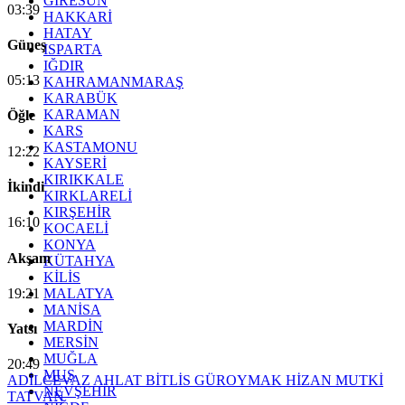
GİRESUN
03:39
HAKKARİ
HATAY
Güneş
ISPARTA
IĞDIR
05:13
KAHRAMANMARAŞ
KARABÜK
KARAMAN
Öğle
KARS
KASTAMONU
12:22
KAYSERİ
KIRIKKALE
İkindi
KIRKLARELİ
KIRŞEHİR
16:10
KOCAELİ
KONYA
Akşam
KÜTAHYA
KİLİS
19:21
MALATYA
MANİSA
MARDİN
Yatsı
MERSİN
MUĞLA
20:49
MUŞ
ADİLCEVAZ
AHLAT
BİTLİS
GÜROYMAK
HİZAN
MUTKİ
NEVŞEHİR
TATVAN