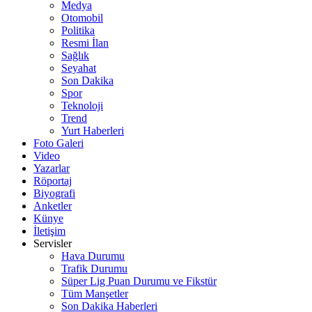
Medya
Otomobil
Politika
Resmi İlan
Sağlık
Seyahat
Son Dakika
Spor
Teknoloji
Trend
Yurt Haberleri
Foto Galeri
Video
Yazarlar
Röportaj
Biyografi
Anketler
Künye
İletişim
Servisler
Hava Durumu
Trafik Durumu
Süper Lig Puan Durumu ve Fikstür
Tüm Manşetler
Son Dakika Haberleri