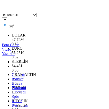
°
25
DOLAR
47,7436
0.18
Foto Galeri
EURO
Video
55,2510
Yazarlar
0.32
STERLİN
64,4811
0.38
GRAM ALTIN
Gündem
6660.55
Politika
0.03
Dünya
BİST100
Ekonomi
13.779
Otomobil
-14
Spor
BITCOIN
Kültür
64.998,24
Resmi İlan