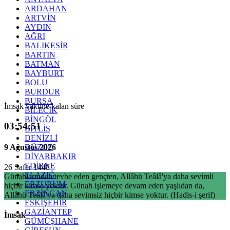
ARDAHAN
ARTVİN
AYDIN
AĞRI
BALIKESİR
BARTIN
BATMAN
BAYBURT
BOLU
BURDUR
BURSA
İmsak vaktine kalan süre
BİLECİK
BİNGÖL
03:54:50
BİTLİS
DENİZLİ
9 Ağustos 2026
DÜZCE
DİYARBAKIR
EDİRNE
26 Safer 1448
ELAZIĞ
Günahlarından tevbe eden gençten, Allâhü Teâlâ'ya daha sevimli
ERZURUM
hiçbir kimse yoktur. Günah işlemeye devam eden yaşlıdan da,
ERZİNCAN
Allâhü Teâlâ'ya daha sevimsiz hiçbir kimse yoktur. (Hadis-i şerif)
ESKİŞEHİR
GAZİANTEP
İmsak
GÜMÜŞHANE