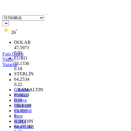
°
26
DOLAR
47,5971
0.05
Foto Galeri
EURO
Video
55,1336
Yazarlar
0.18
STERLİN
64,2534
0.22
GRAM ALTIN
Gündem
6518.23
Politika
0.39
Dünya
BİST100
Ekonomi
13.703
Otomobil
0
Spor
BITCOIN
Kültür
64.475,47
Resmi İlan