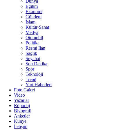
Dünya
Eğitim
Ekonomi
Gündem
İslam
Kültür-Sanat
Medya
Otomobil
Politika
Resmi İlan
Sağlık
Seyahat
Son Dakika
Spor
Teknoloji
Trend
Yurt Haberleri
Foto Galeri
Video
Yazarlar
Röportaj
Biyografi
Anketler
Künye
İletişim