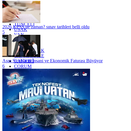
SİİRT
TEKİRDAĞ
TOKAT
TRABZON
TUNCELİ
2026 KPSS ne zaman? sınav tarihleri belli oldu
UŞAK
5
VAN
YALOVA
YOZGAT
ZONGULDAK
ÇANAKKALE
Aşırı Sıcakların İnsani ve Ekonomik Faturası Büyüyor
ÇANKIRI
6
ÇORUM
İSTANBUL
İZMİR
ŞANLIURFA
ŞIRNAK