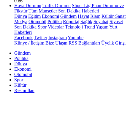
0.66
Hava Durumu
Trafik Durumu
Süper Lig Puan Durumu ve
Fikstür
Tüm Manşetler
Son Dakika Haberleri
Dünya
Eğitim
Ekonomi
Gündem
Hayat
İslam
Kültür-Sanat
Medya
Otomobil
Politika
Röportaj
Sağlık
Seyahat
Siyaset
Son Dakika
Spor
Videolar
Teknoloji
Trend
Yaşam
Yurt
Haberleri
Facebook
Twitter
Instagram
Youtube
Künye / İletişim
Bize Ulaşın
RSS Bağlantıları
Üyelik Girişi
Gündem
Politika
Dünya
Ekonomi
Otomobil
Spor
Kültür
Resmi İlan