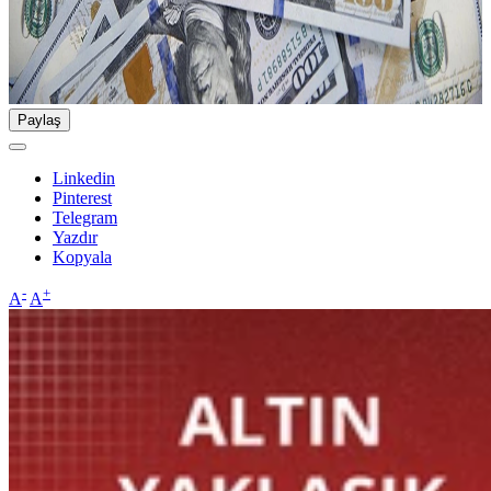
Paylaş
Linkedin
Pinterest
Telegram
Yazdır
Kopyala
-
+
A
A