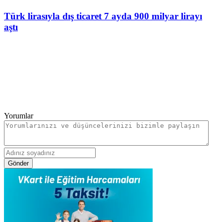
Türk lirasıyla dış ticaret 7 ayda 900 milyar lirayı
aştı
Yorumlar
Gönder