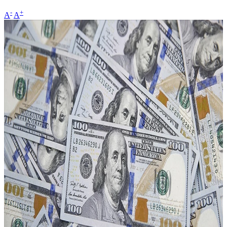
-
+
A
A