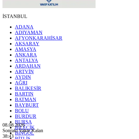
İSTANBUL
ADANA
ADIYAMAN
AFYONKARAHİSAR
AKSARAY
AMASYA
ANKARA
ANTALYA
ARDAHAN
ARTVİN
AYDIN
AĞRI
BALIKESİR
BARTIN
BATMAN
BAYBURT
BOLU
BURDUR
BURSA
08.08.2026
BİLECİK
Sonraki Vakte Kalan
BİNGÖL
38:41
BİTLİS