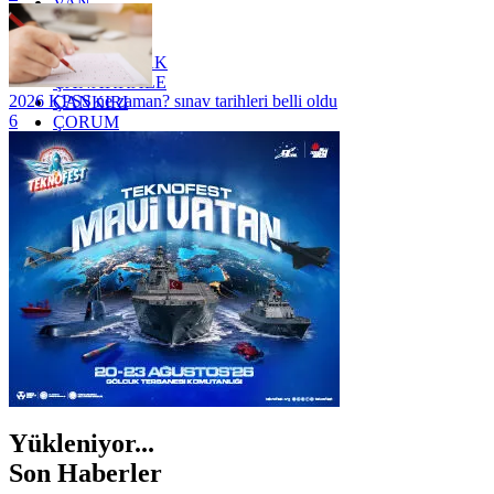
VAN
YALOVA
YOZGAT
ZONGULDAK
ÇANAKKALE
2026 KPSS ne zaman? sınav tarihleri belli oldu
ÇANKIRI
6
ÇORUM
İSTANBUL
İZMİR
ŞANLIURFA
ŞIRNAK
Yükleniyor...
Son Haberler