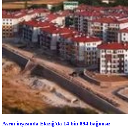
Asrın inşasında Elazığ'da 14 bin 894 bağımsız