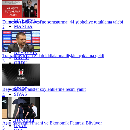
KOCAELİ
KONYA
KÜTAHYA
KİLİS
MALATYA
Etimesgut Belediyesi'ne soruşturma: 44 şüpheliye tutuklama talebi
MANİSA
2
MARDİN
MERSİN
MUĞLA
MUŞ
NEVŞEHİR
Trabzonspor'dan Salah iddialarına ilişkin açıklama geldi
NİĞDE
3
ORDU
OSMANİYE
RİZE
SAKARYA
SAMSUN
SİNOP
Beşiktaş'tan transfer söylentilerine resmi yanıt
SİVAS
4
SİİRT
TEKİRDAĞ
TOKAT
TRABZON
TUNCELİ
Aşırı Sıcakların İnsani ve Ekonomik Faturası Büyüyor
UŞAK
5