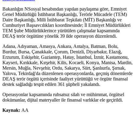
Bakanlığın NSosyal hesabından yapılan paylaşıma göre, Emniyet
Genel Müdürlüğü İstihbarat Başkanlığı, Terörle Mücadele (TEM)
Daire Başkanlığı, Milli İstihbarat Teşkilatı (MİT) Başkanlığı ve
Cumhuriyet Başsavcılıkları koordinesinde; İl Emniyet Müdürlükleri
TEM Şube Müdürlüklerince yürütülen çalışmalar kapsamında
DEAŞ terör örgütüne yönelik 39 ilde operasyon düzenlendi.
Adana, Adıyaman, Amasya, Ankara, Antalya, Batman, Bolu,
Burdur, Bursa, Çanakkale, Çorum, Denizli, Diyarbakır, Elazığ,
Erzurum, Eskişehir, Gaziantep, Hatay, İstanbul, İzmir, Kastamonu,
Kayseri, Kırıkkale, Kırşehir, Kilis, Kocaeli, Konya, Manisa, Mardin,
Mersin, Muğla, Nevşehir, Ordu, Sakarya, Siirt, Şanlıurfa, Şırnak,
Yalova, Tekirdağ'da düzenlenen operasyonlarda, geçmiş dönemlerde
DEAŞ terör örgütü içerisinde faaliyet yürüttüğü ve örgüte finansal
destek sağladığı tespit edilen 361 şüpheli yakalandı.
Operasyonlar kapsamında ruhsatsız silah ve mühimmat, örgütsel
dokümanlar, dijital materyaller ile finansal varlıklar ele geçirildi.
Kaynak:
AA