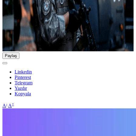
Paylaş
Linkedin
Pinterest
Telegram
Yazdır
Kopyala
-
+
A
A