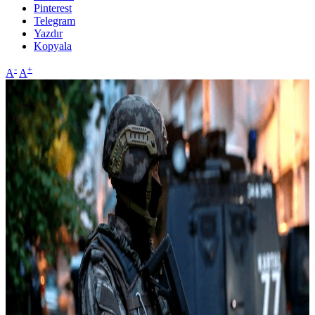
Pinterest
Telegram
Yazdır
Kopyala
-
+
A
A