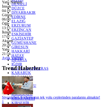
Yatsı Namazı
DENİZLİ
İmsak
DÜZCE
04:19
DİYARBAKIR
Güneş
EDİRNE
06:00
ELAZIĞ
Öğle
ERZURUM
13:15
ERZİNCAN
İkindi
ESKİŞEHİR
17:07
GAZİANTEP
Akşam
GÜMÜŞHANE
20:20
GİRESUN
Yatsı
HAKKARİ
21:54
HATAY
Aylık Vakitler
ISPARTA
IĞDIR
Trend Haberler
KAHRAMANMARAŞ
KARABÜK
KARAMAN
KARS
KASTAMONU
KAYSERİ
KIRIKKALE
Siyonistleri durdurmanın tek yolu ceplerinden paralarını almaktır!
KIRKLARELİ
1
KIRŞEHİR