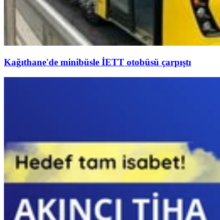
Kağıthane'de minibüsle İETT otobüsü çarpıştı