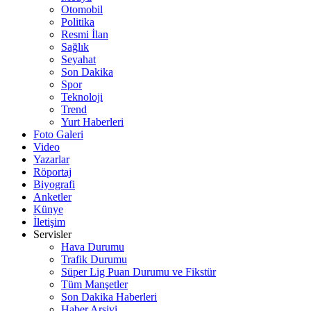
Otomobil
Politika
Resmi İlan
Sağlık
Seyahat
Son Dakika
Spor
Teknoloji
Trend
Yurt Haberleri
Foto Galeri
Video
Yazarlar
Röportaj
Biyografi
Anketler
Künye
İletişim
Servisler
Hava Durumu
Trafik Durumu
Süper Lig Puan Durumu ve Fikstür
Tüm Manşetler
Son Dakika Haberleri
Haber Arşivi