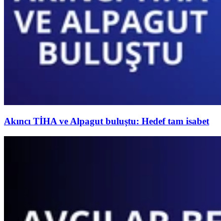
Akıncı TİHA ve Alpagut buluştu: Hedef tam isabet