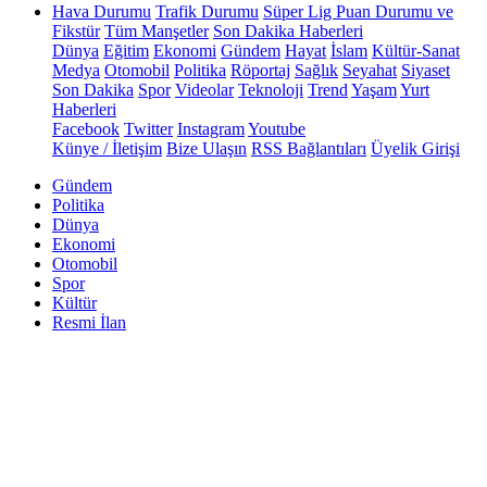
Hava Durumu
Trafik Durumu
Süper Lig Puan Durumu ve
Fikstür
Tüm Manşetler
Son Dakika Haberleri
Dünya
Eğitim
Ekonomi
Gündem
Hayat
İslam
Kültür-Sanat
Medya
Otomobil
Politika
Röportaj
Sağlık
Seyahat
Siyaset
Son Dakika
Spor
Videolar
Teknoloji
Trend
Yaşam
Yurt
Haberleri
Facebook
Twitter
Instagram
Youtube
Künye / İletişim
Bize Ulaşın
RSS Bağlantıları
Üyelik Girişi
Gündem
Politika
Dünya
Ekonomi
Otomobil
Spor
Kültür
Resmi İlan