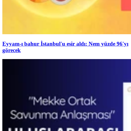
Eyyam-ı bahur İstanbul'u esir aldı: Nem yüzde 96'yı
görecek