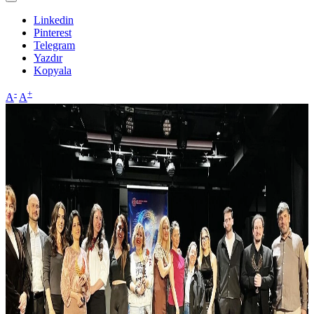
Linkedin
Pinterest
Telegram
Yazdır
Kopyala
-
+
A
A