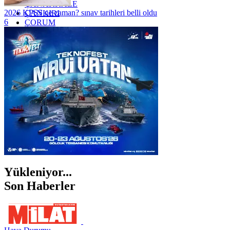
ÇANAKKALE
2026 KPSS ne zaman? sınav tarihleri belli oldu
ÇANKIRI
6
ÇORUM
İSTANBUL
İZMİR
ŞANLIURFA
ŞIRNAK
Yükleniyor...
Son Haberler