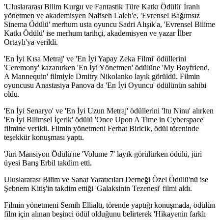
'Uluslararası Bilim Kurgu ve Fantastik Türe Katkı Ödülü' İranlı
yönetmen ve akademisyen Nafiseh Laleh'e, 'Evrensel Bağımsız
Sinema Ödülü' merhum usta oyuncu Sadri Alışık'a, 'Evrensel Bilime
Katkı Ödülü' ise merhum tarihçi, akademisyen ve yazar İlber
Ortaylı'ya verildi.
'En İyi Kısa Metraj' ve 'En İyi Yapay Zeka Filmi' ödüllerini
'Ceremony' kazanırken 'En İyi Yönetmen' ödülüne 'My Boyfriend,
A Mannequin' filmiyle Dmitry Nikolanko layık görüldü. Filmin
oyuncusu Anastasiya Panova da 'En İyi Oyuncu' ödülünün sahibi
oldu.
'En İyi Senaryo' ve 'En İyi Uzun Metraj' ödüllerini 'Itu Ninu' alırken
'En İyi Bilimsel İçerik' ödülü 'Once Upon A Time in Cyberspace'
filmine verildi. Filmin yönetmeni Ferhat Biricik, ödül töreninde
teşekkür konuşması yaptı.
'Jüri Mansiyon Ödülü'ne 'Volume 7' layık görülürken ödülü, jüri
üyesi Barış Erbil takdim etti.
Uluslararası Bilim ve Sanat Yaratıcıları Derneği Özel Ödülü'nü ise
Şebnem Kitiş'in takdim ettiği 'Galaksinin Tezenesi' filmi aldı.
Filmin yönetmeni Semih Ellialtı, törende yaptığı konuşmada, ödülün
film için alınan beşinci ödül olduğunu belirterek 'Hikayenin farklı