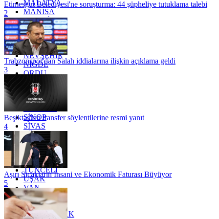
MALATYA
Etimesgut Belediyesi'ne soruşturma: 44 şüpheliye tutuklama talebi
MANİSA
2
MARDİN
MERSİN
MUĞLA
MUŞ
NEVŞEHİR
Trabzonspor'dan Salah iddialarına ilişkin açıklama geldi
NİĞDE
3
ORDU
OSMANİYE
RİZE
SAKARYA
SAMSUN
SİNOP
Beşiktaş'tan transfer söylentilerine resmi yanıt
SİVAS
4
SİİRT
TEKİRDAĞ
TOKAT
TRABZON
TUNCELİ
Aşırı Sıcakların İnsani ve Ekonomik Faturası Büyüyor
UŞAK
5
VAN
YALOVA
YOZGAT
ZONGULDAK