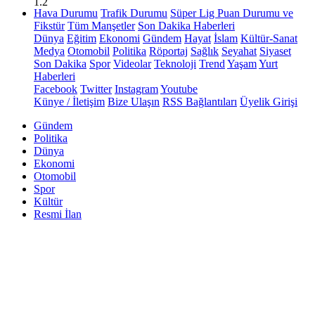
1.2
Hava Durumu
Trafik Durumu
Süper Lig Puan Durumu ve
Fikstür
Tüm Manşetler
Son Dakika Haberleri
Dünya
Eğitim
Ekonomi
Gündem
Hayat
İslam
Kültür-Sanat
Medya
Otomobil
Politika
Röportaj
Sağlık
Seyahat
Siyaset
Son Dakika
Spor
Videolar
Teknoloji
Trend
Yaşam
Yurt
Haberleri
Facebook
Twitter
Instagram
Youtube
Künye / İletişim
Bize Ulaşın
RSS Bağlantıları
Üyelik Girişi
Gündem
Politika
Dünya
Ekonomi
Otomobil
Spor
Kültür
Resmi İlan