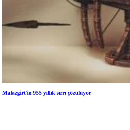
Malazgirt'in 955 yıllık sırrı çözülüyor