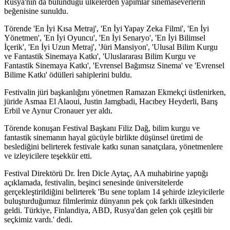
Rusya'nın da bulunduğu ülkelerden yapımlar sinemaseverlerin
beğenisine sunuldu.
Törende 'En İyi Kısa Metraj', 'En İyi Yapay Zeka Filmi', 'En İyi
Yönetmen', 'En İyi Oyuncu', 'En İyi Senaryo', 'En İyi Bilimsel
İçerik', 'En İyi Uzun Metraj', 'Jüri Mansiyon', 'Ulusal Bilim Kurgu
ve Fantastik Sinemaya Katkı', 'Uluslararası Bilim Kurgu ve
Fantastik Sinemaya Katkı', 'Evrensel Bağımsız Sinema' ve 'Evrensel
Bilime Katkı' ödülleri sahiplerini buldu.
Festivalin jüri başkanlığını yönetmen Ramazan Ekmekçi üstlenirken,
jüride Asmaa El Alaoui, Justin Jamgbadi, Hacıbey Heyderli, Barış
Erbil ve Aynur Cronauer yer aldı.
Törende konuşan Festival Başkanı Filiz Dağ, bilim kurgu ve
fantastik sinemanın hayal gücüyle birlikte düşünsel üretimi de
beslediğini belirterek festivale katkı sunan sanatçılara, yönetmenlere
ve izleyicilere teşekkür etti.
Festival Direktörü Dr. İren Dicle Aytaç, AA muhabirine yaptığı
açıklamada, festivalin, beşinci senesinde üniversitelerde
gerçekleştirildiğini belirterek 'Bu sene toplam 14 şehirde izleyicilerle
buluşturduğumuz filmlerimiz dünyanın pek çok farklı ülkesinden
geldi. Türkiye, Finlandiya, ABD, Rusya'dan gelen çok çeşitli bir
seçkimiz vardı.' dedi.