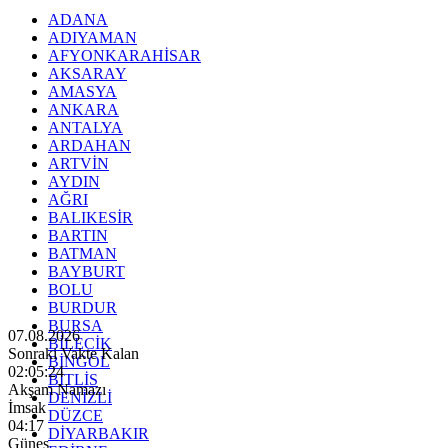
ADANA
ADIYAMAN
AFYONKARAHİSAR
AKSARAY
AMASYA
ANKARA
ANTALYA
ARDAHAN
ARTVİN
AYDIN
AĞRI
BALIKESİR
BARTIN
BATMAN
BAYBURT
BOLU
BURDUR
BURSA
07.08.2026
BİLECİK
Sonraki Vakte Kalan
BİNGÖL
02:05:22
BİTLİS
Akşam Namazı
DENİZLİ
İmsak
DÜZCE
04:17
DİYARBAKIR
Güneş