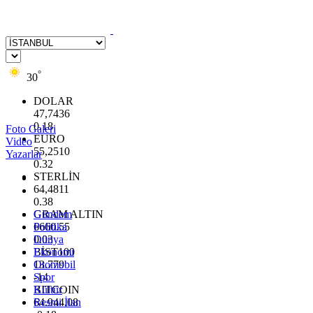
°
30
DOLAR
47,7436
0.18
Foto Galeri
EURO
Video
55,2510
Yazarlar
0.32
STERLİN
64,4811
0.38
GRAM ALTIN
Gündem
6660.55
Politika
0.03
Dünya
BİST100
Ekonomi
13.779
Otomobil
-14
Spor
BITCOIN
Kültür
64.944,08
Resmi İlan