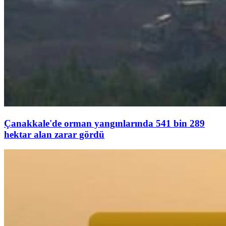
Çanakkale'de orman yangınlarında 541 bin 289
hektar alan zarar gördü