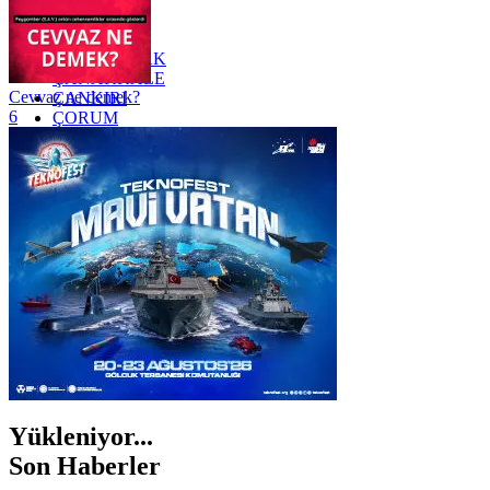
YALOVA
YOZGAT
ZONGULDAK
ÇANAKKALE
Cevvaz ne demek?
ÇANKIRI
6
ÇORUM
İSTANBUL
İZMİR
ŞANLIURFA
ŞIRNAK
Yükleniyor...
Son Haberler