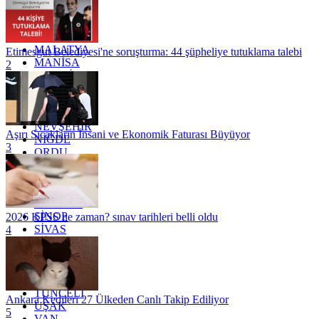
KONYA
KÜTAHYA
KİLİS
MALATYA
Etimesgut Belediyesi'ne soruşturma: 44 şüpheliye tutuklama talebi
MANİSA
2
MARDİN
MERSİN
MUĞLA
MUŞ
NEVŞEHİR
Aşırı Sıcakların İnsani ve Ekonomik Faturası Büyüyor
NİĞDE
3
ORDU
OSMANİYE
RİZE
SAKARYA
SAMSUN
SİNOP
2026 KPSS ne zaman? sınav tarihleri belli oldu
SİVAS
4
SİİRT
TEKİRDAĞ
TOKAT
TRABZON
TUNCELİ
Ankara Kedileri 27 Ülkeden Canlı Takip Ediliyor
UŞAK
5
VAN