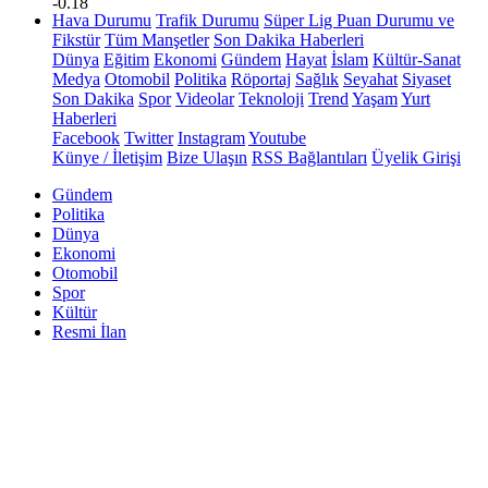
-0.18
Hava Durumu
Trafik Durumu
Süper Lig Puan Durumu ve
Fikstür
Tüm Manşetler
Son Dakika Haberleri
Dünya
Eğitim
Ekonomi
Gündem
Hayat
İslam
Kültür-Sanat
Medya
Otomobil
Politika
Röportaj
Sağlık
Seyahat
Siyaset
Son Dakika
Spor
Videolar
Teknoloji
Trend
Yaşam
Yurt
Haberleri
Facebook
Twitter
Instagram
Youtube
Künye / İletişim
Bize Ulaşın
RSS Bağlantıları
Üyelik Girişi
Gündem
Politika
Dünya
Ekonomi
Otomobil
Spor
Kültür
Resmi İlan