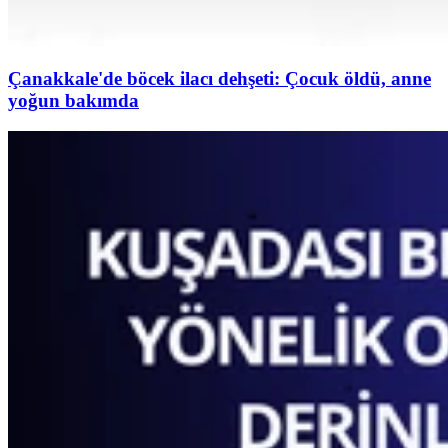
Çanakkale'de böcek ilacı dehşeti: Çocuk öldü, anne
yoğun bakımda