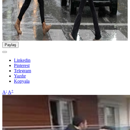
Paylaş
Linkedin
Pinterest
Telegram
Yazdır
Kopyala
-
+
A
A