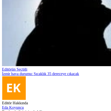
Editörün Seçtiği
İzmir hava durumu: Sıcaklık 35 dereceye çıkacak
Editör Hakkında
Eda Koyuncu