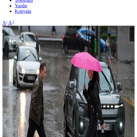
Telegram
Yazdır
Kopyala
-
+
A
A