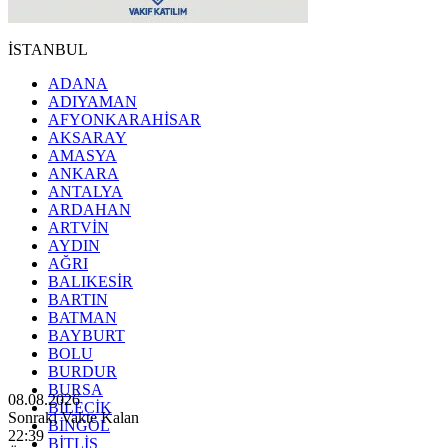
İSTANBUL
ADANA
ADIYAMAN
AFYONKARAHİSAR
AKSARAY
AMASYA
ANKARA
ANTALYA
ARDAHAN
ARTVİN
AYDIN
AĞRI
BALIKESİR
BARTIN
BATMAN
BAYBURT
BOLU
BURDUR
BURSA
08.08.2026
BİLECİK
Sonraki Vakte Kalan
BİNGÖL
22:38
BİTLİS