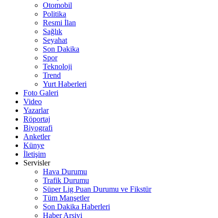
Otomobil
Politika
Resmi İlan
Sağlık
Seyahat
Son Dakika
Spor
Teknoloji
Trend
Yurt Haberleri
Foto Galeri
Video
Yazarlar
Röportaj
Biyografi
Anketler
Künye
İletişim
Servisler
Hava Durumu
Trafik Durumu
Süper Lig Puan Durumu ve Fikstür
Tüm Manşetler
Son Dakika Haberleri
Haber Arşivi