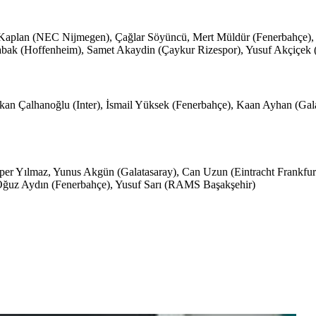
 Kaplan (NEC Nijmegen), Çağlar Söyüncü, Mert Müldür (Fenerbahçe), 
abak (Hoffenheim), Samet Akaydin (Çaykur Rizespor), Yusuf Akçiçek (
akan Çalhanoğlu (Inter), İsmail Yüksek (Fenerbahçe), Kaan Ayhan (Ga
lper Yılmaz, Yunus Akgün (Galatasaray), Can Uzun (Eintracht Frankfurt
Oğuz Aydın (Fenerbahçe), Yusuf Sarı (RAMS Başakşehir)