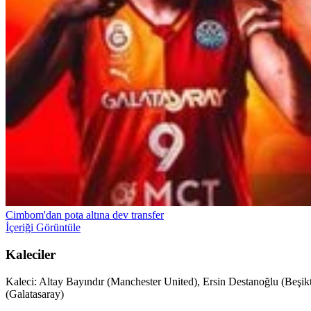
Cimbom'dan pota altına dev transfer
İçeriği Görüntüle
Kaleciler
Kaleci: Altay Bayındır (Manchester United), Ersin Destanoğlu (Be
(Galatasaray)