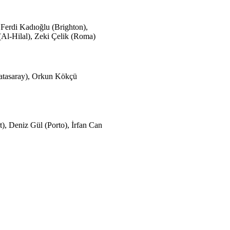
Ferdi Kadıoğlu (Brighton),
Al-Hilal), Zeki Çelik (Roma)
latasaray), Orkun Kökçü
), Deniz Gül (Porto), İrfan Can