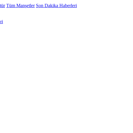
tür
Tüm Manşetler
Son Dakika Haberleri
ri