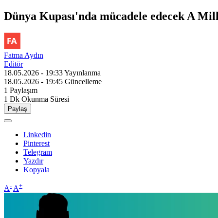
Dünya Kupası'nda mücadele edecek A Milli
Fatma Aydın
Editör
18.05.2026 - 19:33
Yayınlanma
18.05.2026 - 19:45
Güncelleme
1
Paylaşım
1 Dk
Okunma Süresi
Paylaş
Linkedin
Pinterest
Telegram
Yazdır
Kopyala
-
+
A
A