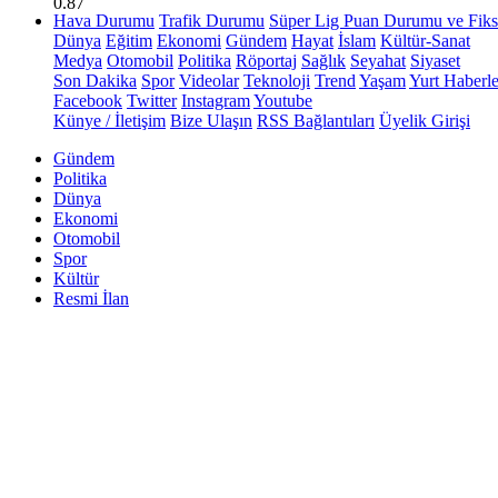
0.87
Hava Durumu
Trafik Durumu
Süper Lig Puan Durumu ve Fiks
Dünya
Eğitim
Ekonomi
Gündem
Hayat
İslam
Kültür-Sanat
Medya
Otomobil
Politika
Röportaj
Sağlık
Seyahat
Siyaset
Son Dakika
Spor
Videolar
Teknoloji
Trend
Yaşam
Yurt Haberle
Facebook
Twitter
Instagram
Youtube
Künye / İletişim
Bize Ulaşın
RSS Bağlantıları
Üyelik Girişi
Gündem
Politika
Dünya
Ekonomi
Otomobil
Spor
Kültür
Resmi İlan