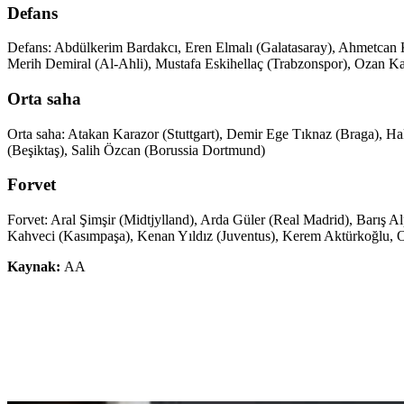
Defans
Defans: Abdülkerim Bardakcı, Eren Elmalı (Galatasaray), Ahmetcan
Merih Demiral (Al-Ahli), Mustafa Eskihellaç (Trabzonspor), Ozan K
Orta saha
Orta saha: Atakan Karazor (Stuttgart), Demir Ege Tıknaz (Braga), H
(Beşiktaş), Salih Özcan (Borussia Dortmund)
Forvet
Forvet: Aral Şimşir (Midtjylland), Arda Güler (Real Madrid), Barış A
Kahveci (Kasımpaşa), Kenan Yıldız (Juventus), Kerem Aktürkoğlu, 
Kaynak:
AA