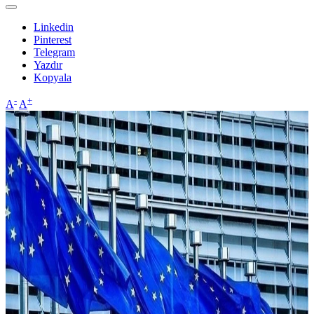
Linkedin
Pinterest
Telegram
Yazdır
Kopyala
-
+
A
A