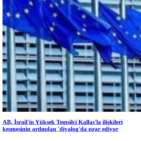
AB, İsrail'in Yüksek Temsilci Kallas'la ilişkileri
kesmesinin ardından 'diyalog'da ısrar ediyor