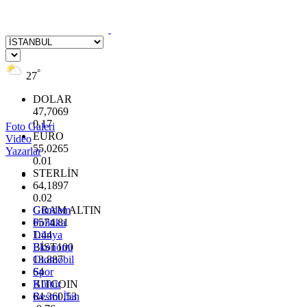
°
27
DOLAR
47,7069
0.17
Foto Galeri
EURO
Video
55,0265
Yazarlar
0.01
STERLİN
64,1897
0.02
GRAM ALTIN
Gündem
6574.81
Politika
1.44
Dünya
BİST100
Ekonomi
13.887
Otomobil
64
Spor
BITCOIN
Kültür
64.360,53
Resmi İlan