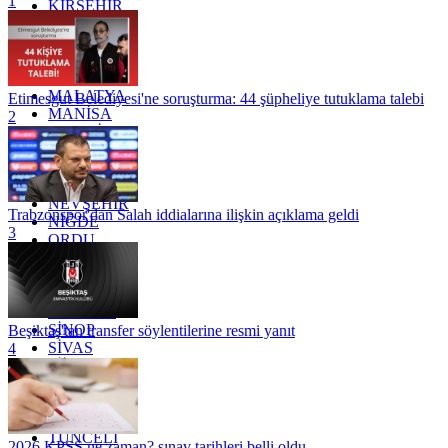
1
KIRŞEHİR
KOCAELİ
KONYA
KÜTAHYA
KİLİS
MALATYA
Etimesgut Belediyesi'ne soruşturma: 44 şüpheliye tutuklama talebi
MANİSA
2
MARDİN
MERSİN
MUĞLA
MUŞ
NEVŞEHİR
Trabzonspor'dan Salah iddialarına ilişkin açıklama geldi
NİĞDE
3
ORDU
OSMANİYE
RİZE
SAKARYA
SAMSUN
SİNOP
Beşiktaş'tan transfer söylentilerine resmi yanıt
SİVAS
4
SİİRT
TEKİRDAĞ
TOKAT
TRABZON
TUNCELİ
2026 KPSS ne zaman? sınav tarihleri belli oldu