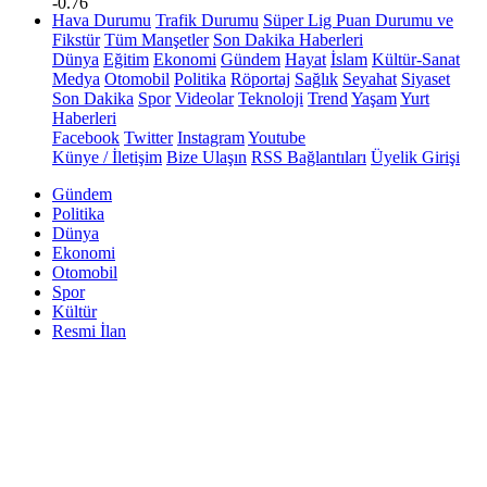
-0.76
Hava Durumu
Trafik Durumu
Süper Lig Puan Durumu ve
Fikstür
Tüm Manşetler
Son Dakika Haberleri
Dünya
Eğitim
Ekonomi
Gündem
Hayat
İslam
Kültür-Sanat
Medya
Otomobil
Politika
Röportaj
Sağlık
Seyahat
Siyaset
Son Dakika
Spor
Videolar
Teknoloji
Trend
Yaşam
Yurt
Haberleri
Facebook
Twitter
Instagram
Youtube
Künye / İletişim
Bize Ulaşın
RSS Bağlantıları
Üyelik Girişi
Gündem
Politika
Dünya
Ekonomi
Otomobil
Spor
Kültür
Resmi İlan