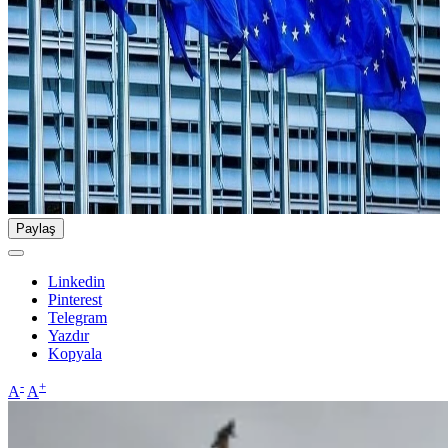
Paylaş
Linkedin
Pinterest
Telegram
Yazdır
Kopyala
-
+
A
A