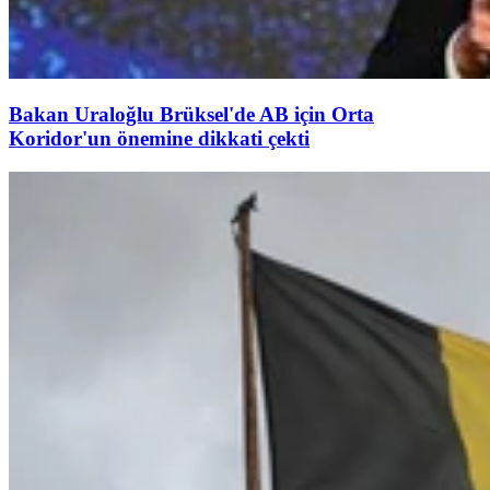
Bakan Uraloğlu Brüksel'de AB için Orta
Koridor'un önemine dikkati çekti