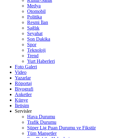
Kültür-Sanat
Medya
Otomobil
Politika
Resmi İlan
Sağlık
Seyahat
Son Dakika
Spor
Teknoloji
Trend
Yurt Haberleri
Foto Galeri
Video
Yazarlar
Röportaj
Biyografi
Anketler
Künye
İletişim
Servisler
Hava Durumu
Trafik Durumu
Süper Lig Puan Durumu ve Fikstür
Tüm Manşetler