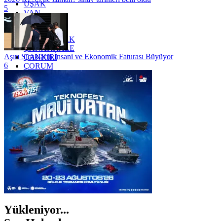
UŞAK
5
VAN
YALOVA
YOZGAT
ZONGULDAK
ÇANAKKALE
Aşırı Sıcakların İnsani ve Ekonomik Faturası Büyüyor
ÇANKIRI
6
ÇORUM
İSTANBUL
İZMİR
ŞANLIURFA
ŞIRNAK
Yükleniyor...