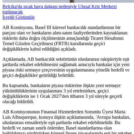
Belçika'da sıcak hava dalgası nedeniyle Ulusal Kriz Merkezi
toplanacak
İçeriği Görüntüle
AB Komisyonu, Basel III küresel bankacılık standartlarının bir
parçası olan ve bankaların alım-satım faaliyetlerinden kaynaklanan
risklerin daha doğru ölçülmesinin amaçlandığı Ticaret Hesabının
Temel Gözden Geçirilmesi (FRTB) kurallarında geçici
değişikliklerin kabul edildiğini açıkladı.
Açıklamada, AB bankacılık sektörünün uluslararası rakipleriyle eşit
şartlarda rekabet edebilmesini sağlamak amacıyla bankalar için yeni
piyasa riski sermaye çerçevesinin uygulanmasına yönelik hedefli ve
geçici değişiklikler getirildiği belirtildi.
Bu kapsamda, bankaların piyasa risklerine ilişkin yeni sermaye
yükümlülüklerinin uygulanması 3 yıl ertelenirken, geçici
değişikliklerin ise 1 Ocak 2027'den itibaren 3 yıl süreyle geçerli
olacağı bildirildi.
AB Komisyonunun Finansal Hizmetlerden Sorumlu Üyesi Maria
Luis Albuquerque, konuya ilişkin açıklamasında, 'Avrupa bankaları,
uluslararası emsalleriyle eşit şartlarda rekabet edebilmelidir. Bu
hedefli ve zaman sınırlı önlemler, Basel standartlarına olan
bağlılığımızı sürdürürken küresel finans piyasalarında eşit bir rekabet