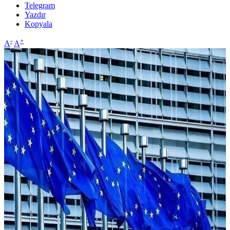
Telegram
Yazdır
Kopyala
-
+
A
A