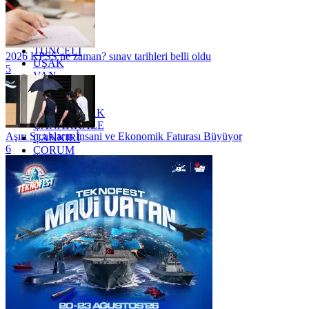
SİİRT
TEKİRDAĞ
TOKAT
TRABZON
TUNCELİ
2026 KPSS ne zaman? sınav tarihleri belli oldu
UŞAK
5
VAN
YALOVA
YOZGAT
ZONGULDAK
ÇANAKKALE
Aşırı Sıcakların İnsani ve Ekonomik Faturası Büyüyor
ÇANKIRI
6
ÇORUM
İSTANBUL
İZMİR
ŞANLIURFA
ŞIRNAK