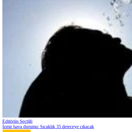
Editörün Seçtiği
İzmir hava durumu: Sıcaklık 35 dereceye çıkacak