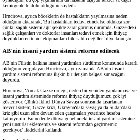
kemirgenlerle dolu olduğunu söyledi.
Hrncirova, ayrıca böceklerin de hastalıkların yayılmasına neden
olduğunu aktararak, 'Bu hastalıkları tedavi etmek ise oldukça zor
çünkü sağlık sistemi ağır şekilde zarar görmüş durumda. Gazze'deki
sağlık çalışanları ve doktorlar insanları tedavi etmek için ihtiyaç
duydukları en temel ekipmanlara bile sahip değiller.' diye konuştu.
AB'nin insani yardım sistemi reforme edilecek
AB'nin Filistin halkına insani yardımları sürdürme konusunda kararlı
olduğunu vurgulayan Hrncirova, aynı zamanda AB'nin insani
yardım sistemi reformuna ilişkin bir iletişim belgesi sunacağını
duyurdu.
Hrncirova, 'Ancak Gazze örneği, neden bir yeniden yapılanmaya ve
insani yardım sisteminde reforma ihtiyaç duyduğumuzu çok iyi
gösteriyor. Çünkü İkinci Dünya Savaşı sonrasında tasarlanan
mevcut sistem, Gazze krizi, Ukrayna'daki savaş ya da Sudan'daki
kriz gibi uzun süre devam eden çatışmaları yeterince hesaba
katmıyordu. Bu nedenle dünya genelindeki insani yardım sistemine
yeni unsurlar eklememiz ve sistemi reformdan geçirmemiz
gerekiyor.' ifadelerini kullandı.