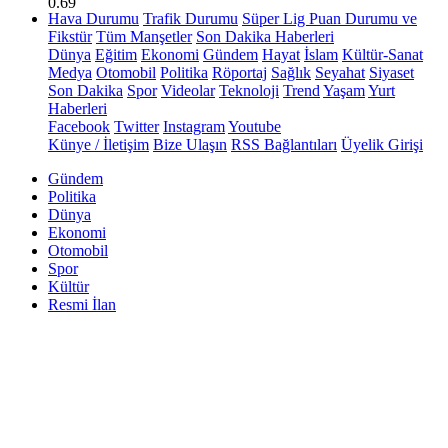
0.69
Hava Durumu
Trafik Durumu
Süper Lig Puan Durumu ve
Fikstür
Tüm Manşetler
Son Dakika Haberleri
Dünya
Eğitim
Ekonomi
Gündem
Hayat
İslam
Kültür-Sanat
Medya
Otomobil
Politika
Röportaj
Sağlık
Seyahat
Siyaset
Son Dakika
Spor
Videolar
Teknoloji
Trend
Yaşam
Yurt
Haberleri
Facebook
Twitter
Instagram
Youtube
Künye / İletişim
Bize Ulaşın
RSS Bağlantıları
Üyelik Girişi
Gündem
Politika
Dünya
Ekonomi
Otomobil
Spor
Kültür
Resmi İlan