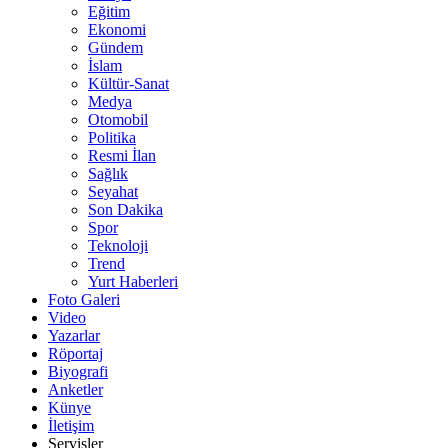
Eğitim
Ekonomi
Gündem
İslam
Kültür-Sanat
Medya
Otomobil
Politika
Resmi İlan
Sağlık
Seyahat
Son Dakika
Spor
Teknoloji
Trend
Yurt Haberleri
Foto Galeri
Video
Yazarlar
Röportaj
Biyografi
Anketler
Künye
İletişim
Servisler