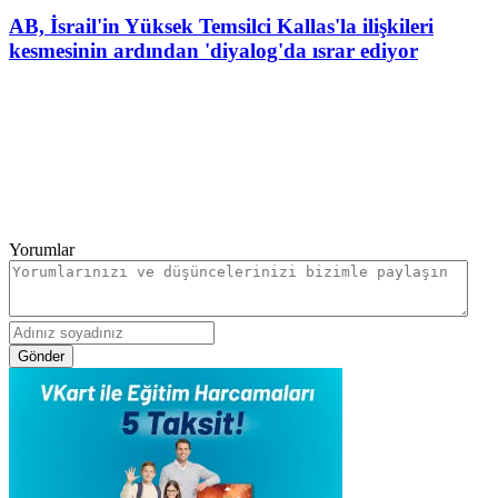
AB, İsrail'in Yüksek Temsilci Kallas'la ilişkileri
kesmesinin ardından 'diyalog'da ısrar ediyor
Yorumlar
Gönder