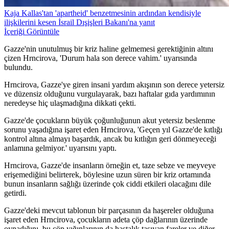
Kaja Kallas'tan 'apartheid' benzetmesinin ardından kendisiyle
ilişkilerini kesen İsrail Dışişleri Bakanı'na yanıt
İçeriği Görüntüle
Gazze'nin unutulmuş bir kriz haline gelmemesi gerektiğinin altını
çizen Hrncirova, 'Durum hala son derece vahim.' uyarısında
bulundu.
Hrncirova, Gazze'ye giren insani yardım akışının son derece yetersiz
ve düzensiz olduğunu vurgulayarak, bazı haftalar gıda yardımının
neredeyse hiç ulaşmadığına dikkati çekti.
Gazze'de çocukların büyük çoğunluğunun akut yetersiz beslenme
sorunu yaşadığına işaret eden Hrncirova, 'Geçen yıl Gazze'de kıtlığı
kontrol altına almayı başardık, ancak bu kıtlığın geri dönmeyeceği
anlamına gelmiyor.' uyarısını yaptı.
Hrncirova, Gazze'de insanların örneğin et, taze sebze ve meyveye
erişemediğini belirterek, böylesine uzun süren bir kriz ortamında
bunun insanların sağlığı üzerinde çok ciddi etkileri olacağını dile
getirdi.
Gazze'deki mevcut tablonun bir parçasının da haşereler olduğuna
işaret eden Hrncirova, çocukların adeta çöp dağlarının üzerinde
oynadığını, bu çöp yığınlarının da hastalık taşıyan fareler ve diğer