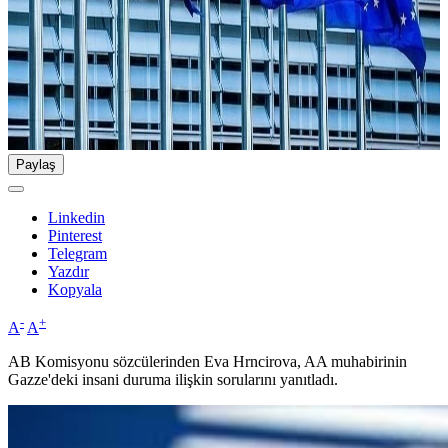
Paylaş
Linkedin
Pinterest
Telegram
Yazdır
Kopyala
-
+
A
A
AB Komisyonu sözcülerinden Eva Hrncirova, AA muhabirinin
Gazze'deki insani duruma ilişkin sorularını yanıtladı.