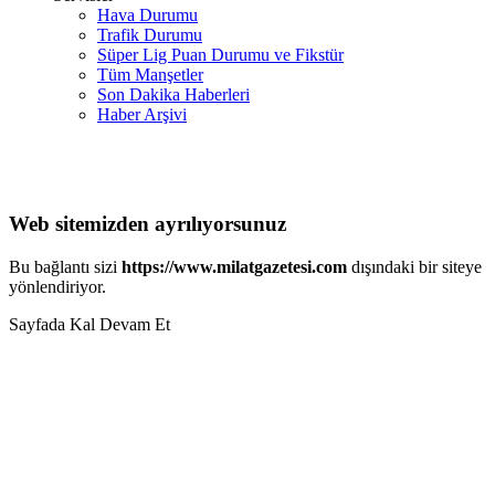
Hava Durumu
Trafik Durumu
Süper Lig Puan Durumu ve Fikstür
Tüm Manşetler
Son Dakika Haberleri
Haber Arşivi
Web sitemizden ayrılıyorsunuz
Bu bağlantı sizi
https://www.milatgazetesi.com
dışındaki bir siteye
yönlendiriyor.
Sayfada Kal
Devam Et