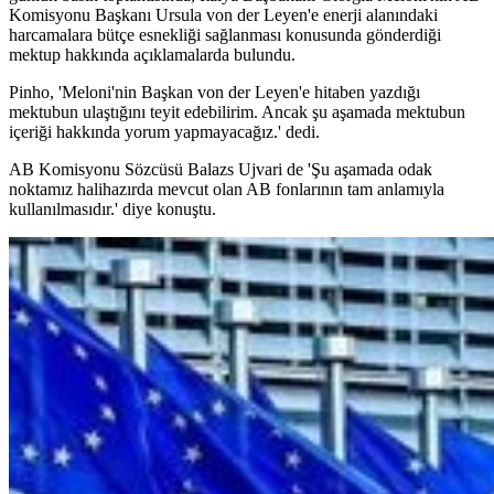
Komisyonu Başkanı Ursula von der Leyen'e enerji alanındaki
harcamalara bütçe esnekliği sağlanması konusunda gönderdiği
mektup hakkında açıklamalarda bulundu.
Pinho, 'Meloni'nin Başkan von der Leyen'e hitaben yazdığı
mektubun ulaştığını teyit edebilirim. Ancak şu aşamada mektubun
içeriği hakkında yorum yapmayacağız.' dedi.
AB Komisyonu Sözcüsü Balazs Ujvari de 'Şu aşamada odak
noktamız halihazırda mevcut olan AB fonlarının tam anlamıyla
kullanılmasıdır.' diye konuştu.