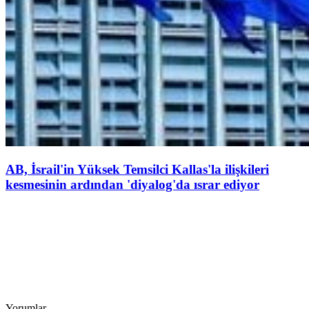
AB, İsrail'in Yüksek Temsilci Kallas'la ilişkileri
kesmesinin ardından 'diyalog'da ısrar ediyor
Yorumlar