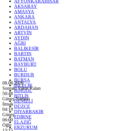
AFYONKARAHİSAR
AKSARAY
AMASYA
ANKARA
ANTALYA
ARDAHAN
ARTVİN
AYDIN
AĞRI
BALIKESİR
BARTIN
BATMAN
BAYBURT
BOLU
BURDUR
BURSA
08.08.2026
BİLECİK
Sonraki Vakte Kalan
BİNGÖL
50:47
BİTLİS
Güneş Namazı
DENİZLİ
İmsak
DÜZCE
04:19
DİYARBAKIR
Güneş
EDİRNE
06:00
ELAZIĞ
Öğle
ERZURUM
13:15