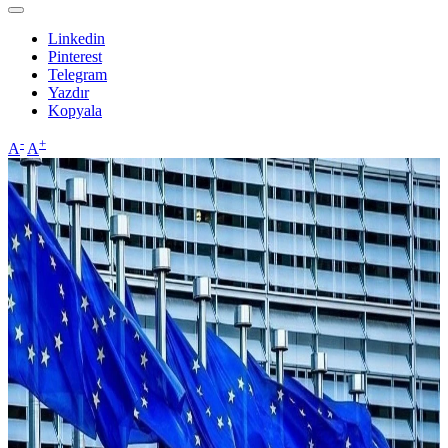
Linkedin
Pinterest
Telegram
Yazdır
Kopyala
-
+
A
A