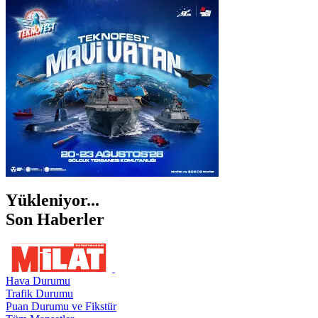
İSTANBUL
İZMİR
ŞANLIURFA
ŞIRNAK
Yükleniyor...
Son Haberler
Hava Durumu
Trafik Durumu
Puan Durumu ve Fikstür