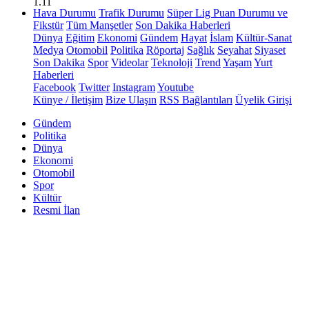
1.11
Hava Durumu
Trafik Durumu
Süper Lig Puan Durumu ve
Fikstür
Tüm Manşetler
Son Dakika Haberleri
Dünya
Eğitim
Ekonomi
Gündem
Hayat
İslam
Kültür-Sanat
Medya
Otomobil
Politika
Röportaj
Sağlık
Seyahat
Siyaset
Son Dakika
Spor
Videolar
Teknoloji
Trend
Yaşam
Yurt
Haberleri
Facebook
Twitter
Instagram
Youtube
Künye / İletişim
Bize Ulaşın
RSS Bağlantıları
Üyelik Girişi
Gündem
Politika
Dünya
Ekonomi
Otomobil
Spor
Kültür
Resmi İlan