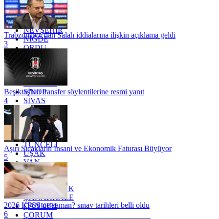
MERSİN
MUĞLA
MUŞ
NEVŞEHİR
Trabzonspor'dan Salah iddialarına ilişkin açıklama geldi
NİĞDE
3
ORDU
OSMANİYE
RİZE
SAKARYA
SAMSUN
SİNOP
Beşiktaş'tan transfer söylentilerine resmi yanıt
SİVAS
4
SİİRT
TEKİRDAĞ
TOKAT
TRABZON
TUNCELİ
Aşırı Sıcakların İnsani ve Ekonomik Faturası Büyüyor
UŞAK
5
VAN
YALOVA
YOZGAT
ZONGULDAK
ÇANAKKALE
2026 KPSS ne zaman? sınav tarihleri belli oldu
ÇANKIRI
6
ÇORUM