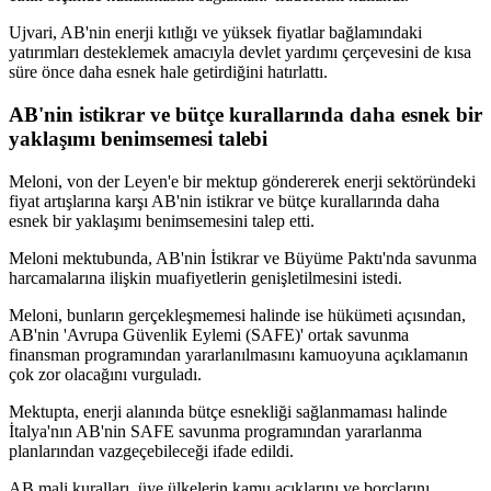
Ujvari, AB'nin enerji kıtlığı ve yüksek fiyatlar bağlamındaki
yatırımları desteklemek amacıyla devlet yardımı çerçevesini de kısa
süre önce daha esnek hale getirdiğini hatırlattı.
AB'nin istikrar ve bütçe kurallarında daha esnek bir
yaklaşımı benimsemesi talebi
Meloni, von der Leyen'e bir mektup göndererek enerji sektöründeki
fiyat artışlarına karşı AB'nin istikrar ve bütçe kurallarında daha
esnek bir yaklaşımı benimsemesini talep etti.
Meloni mektubunda, AB'nin İstikrar ve Büyüme Paktı'nda savunma
harcamalarına ilişkin muafiyetlerin genişletilmesini istedi.
Meloni, bunların gerçekleşmemesi halinde ise hükümeti açısından,
AB'nin 'Avrupa Güvenlik Eylemi (SAFE)' ortak savunma
finansman programından yararlanılmasını kamuoyuna açıklamanın
çok zor olacağını vurguladı.
Mektupta, enerji alanında bütçe esnekliği sağlanmaması halinde
İtalya'nın AB'nin SAFE savunma programından yararlanma
planlarından vazgeçebileceği ifade edildi.
AB mali kuralları, üye ülkelerin kamu açıklarını ve borçlarını