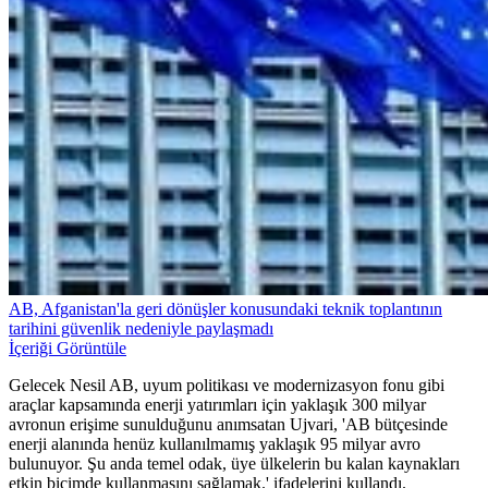
AB, Afganistan'la geri dönüşler konusundaki teknik toplantının
tarihini güvenlik nedeniyle paylaşmadı
İçeriği Görüntüle
Gelecek Nesil AB, uyum politikası ve modernizasyon fonu gibi
araçlar kapsamında enerji yatırımları için yaklaşık 300 milyar
avronun erişime sunulduğunu anımsatan Ujvari, 'AB bütçesinde
enerji alanında henüz kullanılmamış yaklaşık 95 milyar avro
bulunuyor. Şu anda temel odak, üye ülkelerin bu kalan kaynakları
etkin biçimde kullanmasını sağlamak.' ifadelerini kullandı.