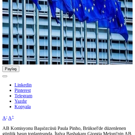
Paylaş
Linkedin
Pinterest
Telegram
Yazdır
Kopyala
-
+
A
A
AB Komisyonu Başsözcüsü Paula Pinho, Brüksel'de düzenlenen
günlük basın toplantısında, İtalya Başbakanı Giorgia Meloni'nin AB