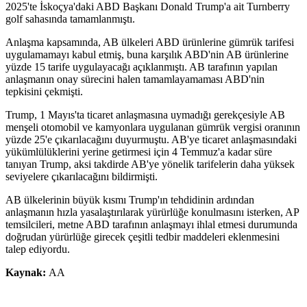
2025'te İskoçya'daki ABD Başkanı Donald Trump'a ait Turnberry
golf sahasında tamamlanmıştı.
Anlaşma kapsamında, AB ülkeleri ABD ürünlerine gümrük tarifesi
uygulamamayı kabul etmiş, buna karşılık ABD'nin AB ürünlerine
yüzde 15 tarife uygulayacağı açıklanmıştı. AB tarafının yapılan
anlaşmanın onay sürecini halen tamamlayamaması ABD'nin
tepkisini çekmişti.
Trump, 1 Mayıs'ta ticaret anlaşmasına uymadığı gerekçesiyle AB
menşeli otomobil ve kamyonlara uygulanan gümrük vergisi oranının
yüzde 25'e çıkarılacağını duyurmuştu. AB'ye ticaret anlaşmasındaki
yükümlülüklerini yerine getirmesi için 4 Temmuz'a kadar süre
tanıyan Trump, aksi takdirde AB'ye yönelik tarifelerin daha yüksek
seviyelere çıkarılacağını bildirmişti.
AB ülkelerinin büyük kısmı Trump'ın tehdidinin ardından
anlaşmanın hızla yasalaştırılarak yürürlüğe konulmasını isterken, AP
temsilcileri, metne ABD tarafının anlaşmayı ihlal etmesi durumunda
doğrudan yürürlüğe girecek çeşitli tedbir maddeleri eklenmesini
talep ediyordu.
Kaynak:
AA