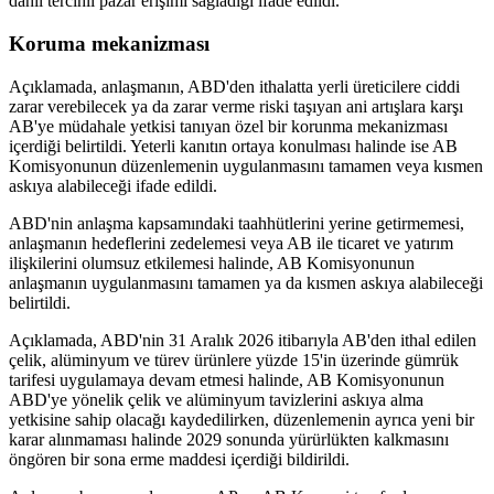
dahil tercihli pazar erişimi sağladığı ifade edildi.
Koruma mekanizması
Açıklamada, anlaşmanın, ABD'den ithalatta yerli üreticilere ciddi
zarar verebilecek ya da zarar verme riski taşıyan ani artışlara karşı
AB'ye müdahale yetkisi tanıyan özel bir korunma mekanizması
içerdiği belirtildi. Yeterli kanıtın ortaya konulması halinde ise AB
Komisyonunun düzenlemenin uygulanmasını tamamen veya kısmen
askıya alabileceği ifade edildi.
ABD'nin anlaşma kapsamındaki taahhütlerini yerine getirmemesi,
anlaşmanın hedeflerini zedelemesi veya AB ile ticaret ve yatırım
ilişkilerini olumsuz etkilemesi halinde, AB Komisyonunun
anlaşmanın uygulanmasını tamamen ya da kısmen askıya alabileceği
belirtildi.
Açıklamada, ABD'nin 31 Aralık 2026 itibarıyla AB'den ithal edilen
çelik, alüminyum ve türev ürünlere yüzde 15'in üzerinde gümrük
tarifesi uygulamaya devam etmesi halinde, AB Komisyonunun
ABD'ye yönelik çelik ve alüminyum tavizlerini askıya alma
yetkisine sahip olacağı kaydedilirken, düzenlemenin ayrıca yeni bir
karar alınmaması halinde 2029 sonunda yürürlükten kalkmasını
öngören bir sona erme maddesi içerdiği bildirildi.