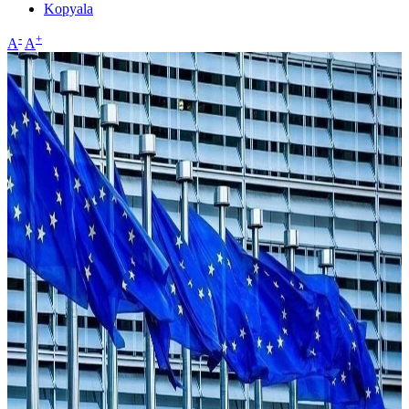
Kopyala
-
+
A
A