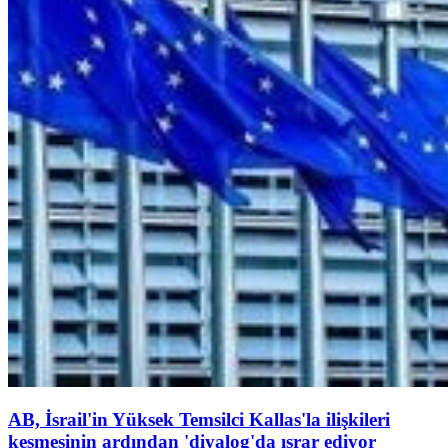
AB, İsrail'in Yüksek Temsilci Kallas'la ilişkileri
kesmesinin ardından 'diyalog'da ısrar ediyor