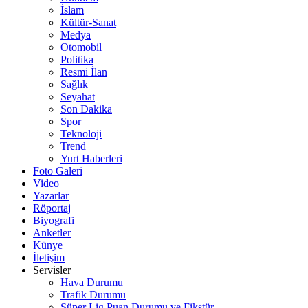
İslam
Kültür-Sanat
Medya
Otomobil
Politika
Resmi İlan
Sağlık
Seyahat
Son Dakika
Spor
Teknoloji
Trend
Yurt Haberleri
Foto Galeri
Video
Yazarlar
Röportaj
Biyografi
Anketler
Künye
İletişim
Servisler
Hava Durumu
Trafik Durumu
Süper Lig Puan Durumu ve Fikstür