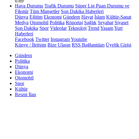
0.69
Hava Durumu
Trafik Durumu
Süper Lig Puan Durumu ve
Fikstür
Tüm Manşetler
Son Dakika Haberleri
Dünya
Eğitim
Ekonomi
Gündem
Hayat
İslam
Kültür-Sanat
Medya
Otomobil
Politika
Röportaj
Sağlık
Seyahat
Siyaset
Son Dakika
Spor
Videolar
Teknoloji
Trend
Yaşam
Yurt
Haberleri
Facebook
Twitter
Instagram
Youtube
Künye / İletişim
Bize Ulaşın
RSS Bağlantıları
Üyelik Girişi
Gündem
Politika
Dünya
Ekonomi
Otomobil
Spor
Kültür
Resmi İlan