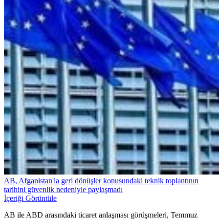
AB, Afganistan'la geri dönüşler konusundaki teknik toplantının
tarihini güvenlik nedeniyle paylaşmadı
İçeriği Görüntüle
AB ile ABD arasındaki ticaret anlaşması görüşmeleri, Temmuz