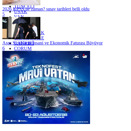
TRABZON
TUNCELİ
2026 KPSS ne zaman? sınav tarihleri belli oldu
UŞAK
5
VAN
YALOVA
YOZGAT
ZONGULDAK
ÇANAKKALE
Aşırı Sıcakların İnsani ve Ekonomik Faturası Büyüyor
ÇANKIRI
6
ÇORUM
İSTANBUL
İZMİR
ŞANLIURFA
ŞIRNAK