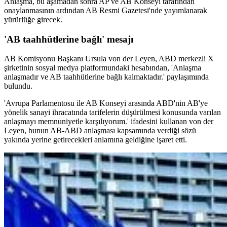
Anlaşma, bu aşamadan sonra AP ve AB Konseyi tarafından
onaylanmasının ardından AB Resmi Gazetesi'nde yayımlanarak
yürürlüğe girecek.
'AB taahhütlerine bağlı' mesajı
AB Komisyonu Başkanı Ursula von der Leyen, ABD merkezli X
şirketinin sosyal medya platformundaki hesabından, 'Anlaşma
anlaşmadır ve AB taahhütlerine bağlı kalmaktadır.' paylaşımında
bulundu.
'Avrupa Parlamentosu ile AB Konseyi arasında ABD'nin AB'ye
yönelik sanayi ihracatında tarifelerin düşürülmesi konusunda varılan
anlaşmayı memnuniyetle karşılıyorum.' ifadesini kullanan von der
Leyen, bunun AB-ABD anlaşması kapsamında verdiği sözü
yakında yerine getirecekleri anlamına geldiğine işaret etti.