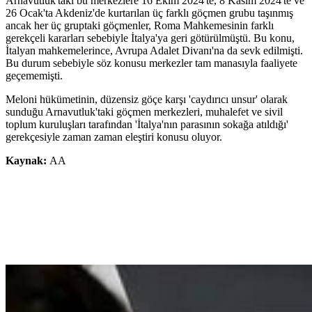
Arnavutluk'taki bu merkezlere 16 Ekim 2024'te, 8 Kasım 2024'te ve
26 Ocak'ta Akdeniz'de kurtarılan üç farklı göçmen grubu taşınmış
ancak her üç gruptaki göçmenler, Roma Mahkemesinin farklı
gerekçeli kararları sebebiyle İtalya'ya geri götürülmüştü. Bu konu,
İtalyan mahkemelerince, Avrupa Adalet Divanı'na da sevk edilmişti.
Bu durum sebebiyle söz konusu merkezler tam manasıyla faaliyete
geçememişti.
Meloni hükümetinin, düzensiz göçe karşı 'caydırıcı unsur' olarak
sunduğu Arnavutluk'taki göçmen merkezleri, muhalefet ve sivil
toplum kuruluşları tarafından 'İtalya'nın parasının sokağa atıldığı'
gerekçesiyle zaman zaman eleştiri konusu oluyor.
Kaynak:
AA