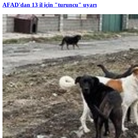
AFAD'dan 13 il için "turuncu" uyarı