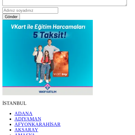
Gönder
İSTANBUL
ADANA
ADIYAMAN
AFYONKARAHİSAR
AKSARAY