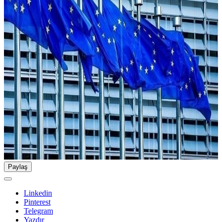
Paylaş
Linkedin
Pinterest
Telegram
Yazdır