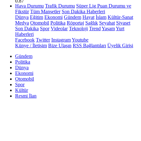
0.87
Hava Durumu
Trafik Durumu
Süper Lig Puan Durumu ve
Fikstür
Tüm Manşetler
Son Dakika Haberleri
Dünya
Eğitim
Ekonomi
Gündem
Hayat
İslam
Kültür-Sanat
Medya
Otomobil
Politika
Röportaj
Sağlık
Seyahat
Siyaset
Son Dakika
Spor
Videolar
Teknoloji
Trend
Yaşam
Yurt
Haberleri
Facebook
Twitter
Instagram
Youtube
Künye / İletişim
Bize Ulaşın
RSS Bağlantıları
Üyelik Girişi
Gündem
Politika
Dünya
Ekonomi
Otomobil
Spor
Kültür
Resmi İlan