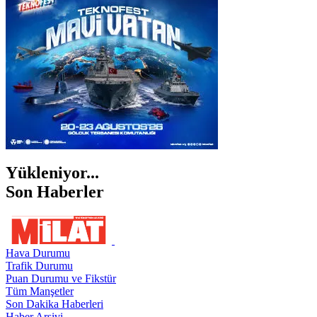
ŞANLIURFA
ŞIRNAK
Yükleniyor...
Son Haberler
Hava Durumu
Trafik Durumu
Puan Durumu ve Fikstür
Tüm Manşetler
Son Dakika Haberleri
Haber Arşivi