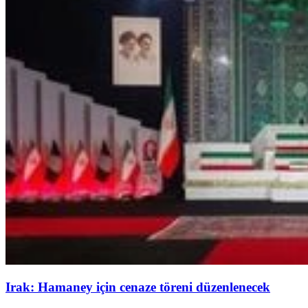
Irak: Hamaney için cenaze töreni düzenlenecek