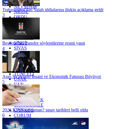
MUŞ
NEVŞEHİR
Trabzonspor'dan Salah iddialarına ilişkin açıklama geldi
NİĞDE
3
ORDU
OSMANİYE
RİZE
SAKARYA
SAMSUN
SİNOP
Beşiktaş'tan transfer söylentilerine resmi yanıt
SİVAS
4
SİİRT
TEKİRDAĞ
TOKAT
TRABZON
TUNCELİ
Aşırı Sıcakların İnsani ve Ekonomik Faturası Büyüyor
UŞAK
5
VAN
YALOVA
YOZGAT
ZONGULDAK
ÇANAKKALE
2026 KPSS ne zaman? sınav tarihleri belli oldu
ÇANKIRI
6
ÇORUM
İSTANBUL
İZMİR