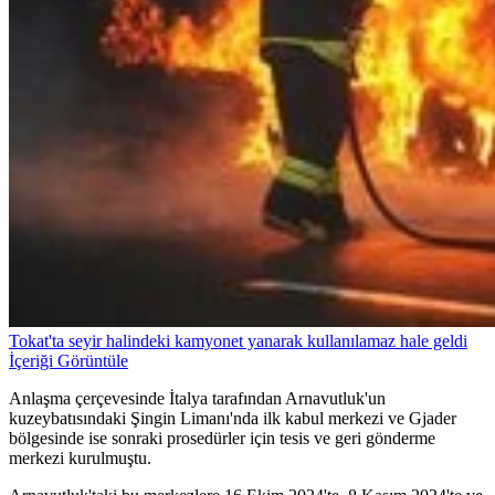
Tokat'ta seyir halindeki kamyonet yanarak kullanılamaz hale geldi
İçeriği Görüntüle
Anlaşma çerçevesinde İtalya tarafından Arnavutluk'un
kuzeybatısındaki Şingin Limanı'nda ilk kabul merkezi ve Gjader
bölgesinde ise sonraki prosedürler için tesis ve geri gönderme
merkezi kurulmuştu.