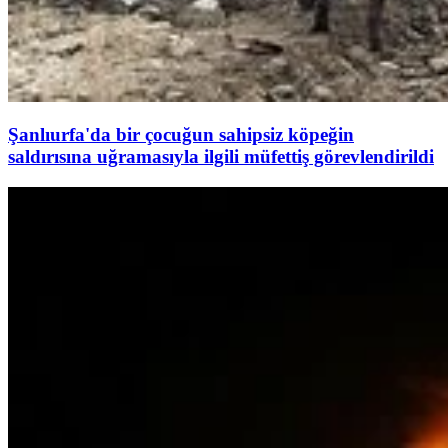
Şanlıurfa'da bir çocuğun sahipsiz köpeğin
saldırısına uğramasıyla ilgili müfettiş görevlendirildi