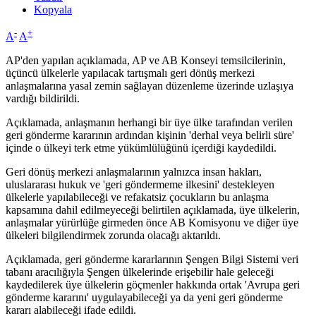
Kopyala
-
+
A
A
AP'den yapılan açıklamada, AP ve AB Konseyi temsilcilerinin,
üçüncü ülkelerle yapılacak tartışmalı geri dönüş merkezi
anlaşmalarına yasal zemin sağlayan düzenleme üzerinde uzlaşıya
vardığı bildirildi.
Açıklamada, anlaşmanın herhangi bir üye ülke tarafından verilen
geri gönderme kararının ardından kişinin 'derhal veya belirli süre'
içinde o ülkeyi terk etme yükümlülüğünü içerdiği kaydedildi.
Geri dönüş merkezi anlaşmalarının yalnızca insan hakları,
uluslararası hukuk ve 'geri göndermeme ilkesini' destekleyen
ülkelerle yapılabileceği ve refakatsiz çocukların bu anlaşma
kapsamına dahil edilmeyeceği belirtilen açıklamada, üye ülkelerin,
anlaşmalar yürürlüğe girmeden önce AB Komisyonu ve diğer üye
ülkeleri bilgilendirmek zorunda olacağı aktarıldı.
Açıklamada, geri gönderme kararlarının Şengen Bilgi Sistemi veri
tabanı aracılığıyla Şengen ülkelerinde erişebilir hale geleceği
kaydedilerek üye ülkelerin göçmenler hakkında ortak 'Avrupa geri
gönderme kararını' uygulayabileceği ya da yeni geri gönderme
kararı alabileceği ifade edildi.