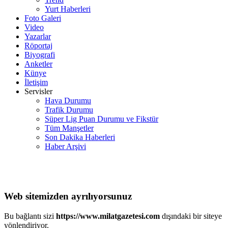
Yurt Haberleri
Foto Galeri
Video
Yazarlar
Röportaj
Biyografi
Anketler
Künye
İletişim
Servisler
Hava Durumu
Trafik Durumu
Süper Lig Puan Durumu ve Fikstür
Tüm Manşetler
Son Dakika Haberleri
Haber Arşivi
Web sitemizden ayrılıyorsunuz
Bu bağlantı sizi
https://www.milatgazetesi.com
dışındaki bir siteye
yönlendiriyor.