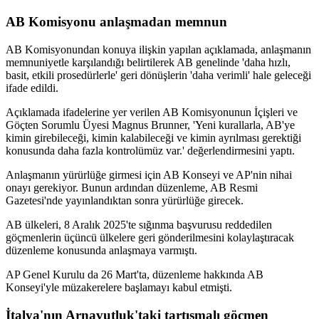
AB Komisyonu anlaşmadan memnun
AB Komisyonundan konuya ilişkin yapılan açıklamada, anlaşmanın
memnuniyetle karşılandığı belirtilerek AB genelinde 'daha hızlı,
basit, etkili prosedürlerle' geri dönüşlerin 'daha verimli' hale geleceği
ifade edildi.
Açıklamada ifadelerine yer verilen AB Komisyonunun İçişleri ve
Göçten Sorumlu Üyesi Magnus Brunner, 'Yeni kurallarla, AB'ye
kimin girebileceği, kimin kalabileceği ve kimin ayrılması gerektiği
konusunda daha fazla kontrolümüz var.' değerlendirmesini yaptı.
Anlaşmanın yürürlüğe girmesi için AB Konseyi ve AP'nin nihai
onayı gerekiyor. Bunun ardından düzenleme, AB Resmi
Gazetesi'nde yayınlandıktan sonra yürürlüğe girecek.
AB ülkeleri, 8 Aralık 2025'te sığınma başvurusu reddedilen
göçmenlerin üçüncü ülkelere geri gönderilmesini kolaylaştıracak
düzenleme konusunda anlaşmaya varmıştı.
AP Genel Kurulu da 26 Mart'ta, düzenleme hakkında AB
Konseyi'yle müzakerelere başlamayı kabul etmişti.
İtalya'nın Arnavutluk'taki tartışmalı göçmen