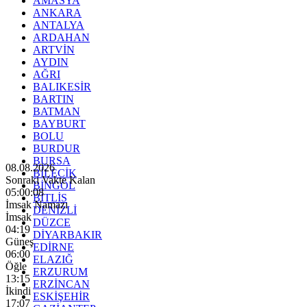
AMASYA
ANKARA
ANTALYA
ARDAHAN
ARTVİN
AYDIN
AĞRI
BALIKESİR
BARTIN
BATMAN
BAYBURT
BOLU
BURDUR
BURSA
08.08.2026
BİLECİK
Sonraki Vakte Kalan
BİNGÖL
05:00:06
BİTLİS
İmsak Namazı
DENİZLİ
İmsak
DÜZCE
04:19
DİYARBAKIR
Güneş
EDİRNE
06:00
ELAZIĞ
Öğle
ERZURUM
13:15
ERZİNCAN
İkindi
ESKİŞEHİR
17:07