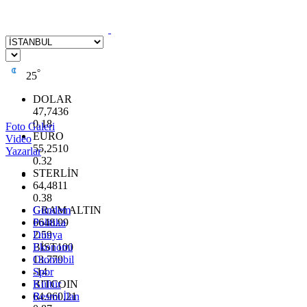
°
25
DOLAR
47,7436
0.18
Foto Galeri
EURO
Video
55,2510
Yazarlar
0.32
STERLİN
64,4811
0.38
GRAM ALTIN
Gündem
6648.99
Politika
2.59
Dünya
BİST100
Ekonomi
13.779
Otomobil
-14
Spor
BITCOIN
Kültür
64.960,21
Resmi İlan