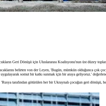
kların Geri Dönüşü için Uluslararası Koalisyonu'nun üst düzey toplant
yacaklarını belirten von der Leyen, 'Bugün, mümkün olduğunca çok çoc
ar uygulayarak somut bir katkı sunmak için bir araya geliyoruz.' değerl
k, 'Rusya tarafından götürülen her bir Ukraynalı çocuğun geri dönüşü, h