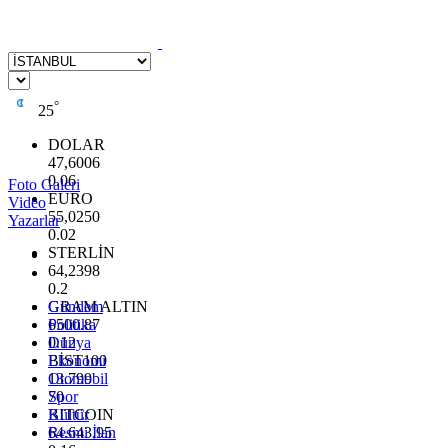
°
25
DOLAR
47,6006
0.06
Foto Galeri
EURO
Video
55,0250
Yazarlar
0.02
STERLİN
64,2398
0.2
GRAM ALTIN
Gündem
6500.87
Politika
0.12
Dünya
BİST100
Ekonomi
13.799
Otomobil
70
Spor
BITCOIN
Kültür
64.643,95
Resmi İlan