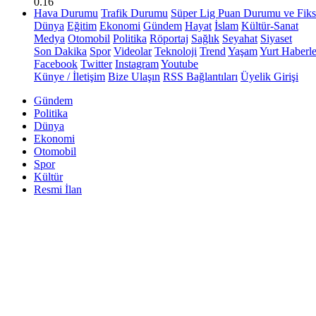
0.16
Hava Durumu
Trafik Durumu
Süper Lig Puan Durumu ve Fiks
Dünya
Eğitim
Ekonomi
Gündem
Hayat
İslam
Kültür-Sanat
Medya
Otomobil
Politika
Röportaj
Sağlık
Seyahat
Siyaset
Son Dakika
Spor
Videolar
Teknoloji
Trend
Yaşam
Yurt Haberle
Facebook
Twitter
Instagram
Youtube
Künye / İletişim
Bize Ulaşın
RSS Bağlantıları
Üyelik Girişi
Gündem
Politika
Dünya
Ekonomi
Otomobil
Spor
Kültür
Resmi İlan