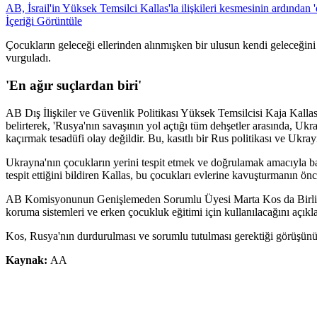
AB, İsrail'in Yüksek Temsilci Kallas'la ilişkileri kesmesinin ardından '
İçeriği Görüntüle
Çocukların geleceği ellerinden alınmışken bir ulusun kendi geleceği
vurguladı.
'En ağır suçlardan biri'
AB Dış İlişkiler ve Güvenlik Politikası Yüksek Temsilcisi Kaja Kallas
belirterek, 'Rusya'nın savaşının yol açtığı tüm dehşetler arasında, Ukr
kaçırmak tesadüfi olay değildir. Bu, kasıtlı bir Rus politikası ve Ukray
Ukrayna'nın çocukların yerini tespit etmek ve doğrulamak amacıyla baş
tespit ettiğini bildiren Kallas, bu çocukları evlerine kavuşturmanın önc
AB Komisyonunun Genişlemeden Sorumlu Üyesi Marta Kos da Birliğin 
koruma sistemleri ve erken çocukluk eğitimi için kullanılacağını açıkla
Kos, Rusya'nın durdurulması ve sorumlu tutulması gerektiği görüşünü 
Kaynak:
AA