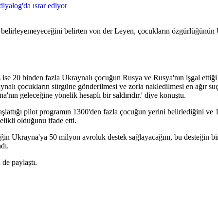
diyalog'da ısrar ediyor
ni belirleyemeyeceğini belirten von der Leyen, çocukların özgürlüğünü
 ise 20 binden fazla Ukraynalı çocuğun Rusya ve Rusya'nın işgal ettiği
aynalı çocukların sürgüne gönderilmesi ve zorla nakledilmesi en ağır suç
na'nın geleceğine yönelik hesaplı bir saldırıdır.' diye konuştu.
lattığı pilot programın 1300'den fazla çocuğun yerini belirlediğini ve 
elikli olduğunu ifade etti.
Ukrayna'ya 50 milyon avroluk destek sağlayacağını, bu desteğin bir
dı.
de paylaştı.