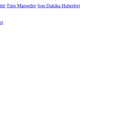
tür
Tüm Manşetler
Son Dakika Haberleri
ri