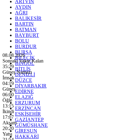
ARTVİN
AYDIN
AĞRI
BALIKESİR
BARTIN
BATMAN
BAYBURT
BOLU
BURDUR
BURSA
08.08.2026
BİLECİK
Sonraki Vakte Kalan
BİNGÖL
35:27
BİTLİS
Güneş Namazı
DENİZLİ
İmsak
DÜZCE
04:19
DİYARBAKIR
Güneş
EDİRNE
06:00
ELAZIĞ
Öğle
ERZURUM
13:15
ERZİNCAN
İkindi
ESKİŞEHİR
17:07
GAZİANTEP
Akşam
GÜMÜŞHANE
20:20
GİRESUN
Yatsı
HAKKARİ
21:54