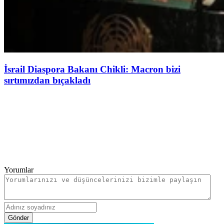
İsrail Diaspora Bakanı Chikli: Macron bizi
sırtımızdan bıçakladı
Yorumlar
Gönder