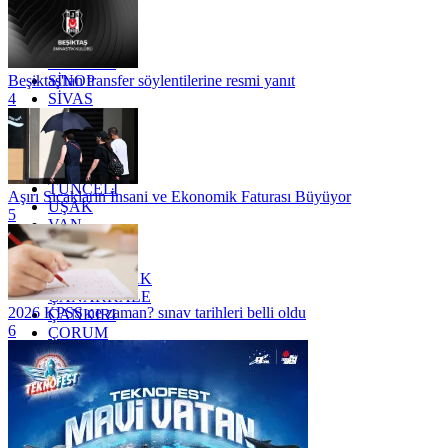
OSMANİYE
RİZE
SAKARYA
SAMSUN
SİNOP
Beşiktaş'tan transfer söylentilerine resmi yanıt
SİVAS
4
SİİRT
TEKİRDAĞ
TOKAT
TRABZON
TUNCELİ
Aşırı Sıcakların İnsani ve Ekonomik Faturası Büyüyor
UŞAK
5
VAN
YALOVA
YOZGAT
ZONGULDAK
ÇANAKKALE
2026 KPSS ne zaman? sınav tarihleri belli oldu
ÇANKIRI
6
ÇORUM
İSTANBUL
İZMİR
ŞANLIURFA
ŞIRNAK