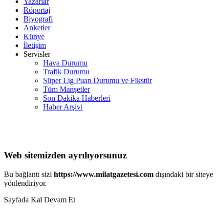
Yazarlar
Röportaj
Biyografi
Anketler
Künye
İletişim
Servisler
Hava Durumu
Trafik Durumu
Süper Lig Puan Durumu ve Fikstür
Tüm Manşetler
Son Dakika Haberleri
Haber Arşivi
Web sitemizden ayrılıyorsunuz
Bu bağlantı sizi
https://www.milatgazetesi.com
dışındaki bir siteye
yönlendiriyor.
Sayfada Kal
Devam Et