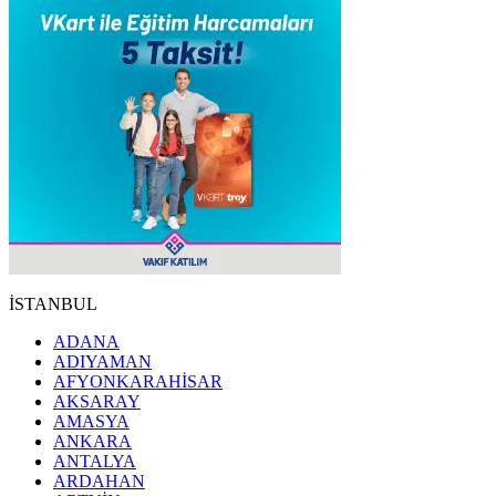
İSTANBUL
ADANA
ADIYAMAN
AFYONKARAHİSAR
AKSARAY
AMASYA
ANKARA
ANTALYA
ARDAHAN