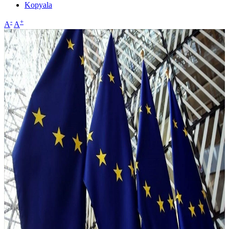
Kopyala
-
+
A
A