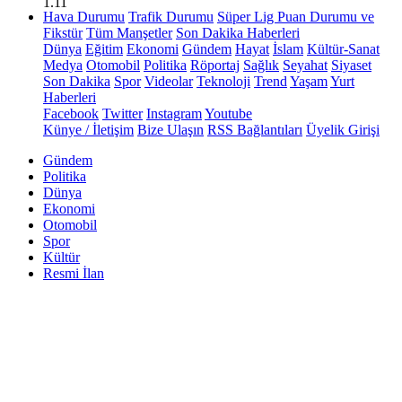
1.11
Hava Durumu
Trafik Durumu
Süper Lig Puan Durumu ve
Fikstür
Tüm Manşetler
Son Dakika Haberleri
Dünya
Eğitim
Ekonomi
Gündem
Hayat
İslam
Kültür-Sanat
Medya
Otomobil
Politika
Röportaj
Sağlık
Seyahat
Siyaset
Son Dakika
Spor
Videolar
Teknoloji
Trend
Yaşam
Yurt
Haberleri
Facebook
Twitter
Instagram
Youtube
Künye / İletişim
Bize Ulaşın
RSS Bağlantıları
Üyelik Girişi
Gündem
Politika
Dünya
Ekonomi
Otomobil
Spor
Kültür
Resmi İlan