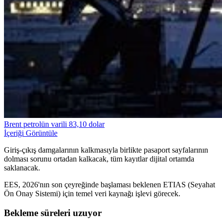
Brent petrolün varili 83,10 dolar
İçeriği Görüntüle
Giriş-çıkış damgalarının kalkmasıyla birlikte pasaport sayfalarının
dolması sorunu ortadan kalkacak, tüm kayıtlar dijital ortamda
saklanacak.
EES, 2026'nın son çeyreğinde başlaması beklenen ETIAS (Seyahat
Ön Onay Sistemi) için temel veri kaynağı işlevi görecek.
Bekleme süreleri uzuyor