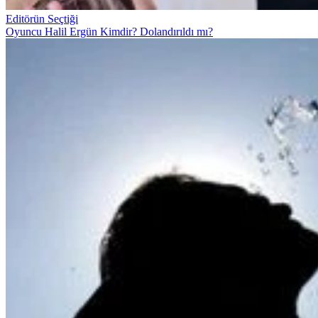
Editörün Seçtiği
Oyuncu Halil Ergün Kimdir? Dolandırıldı mı?