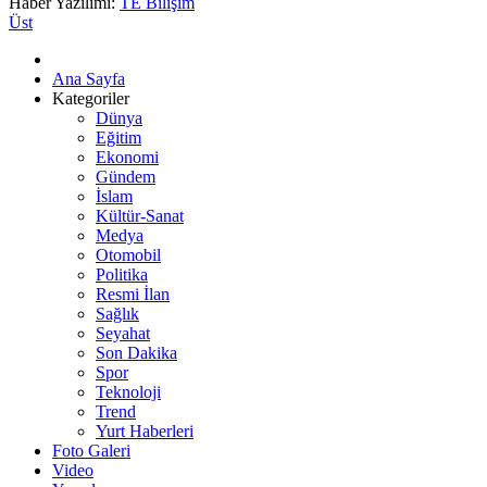
Haber Yazılımı:
TE Bilişim
Üst
Ana Sayfa
Kategoriler
Dünya
Eğitim
Ekonomi
Gündem
İslam
Kültür-Sanat
Medya
Otomobil
Politika
Resmi İlan
Sağlık
Seyahat
Son Dakika
Spor
Teknoloji
Trend
Yurt Haberleri
Foto Galeri
Video