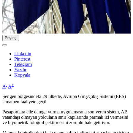
Paylaş
Linkedin
Pinterest
Telegram
Yazdır
Kopyala
-
+
A
A
Şengen bölgesindeki 29 ülkede, Avrupa Giriş/Çıkış Sistemi (EES)
tamamen faaliyete geçti.
Pasaportlara elle damga vurma uygulamasına son veren sistem, AB
vatandaşı olmayan yolcuların sınır kapılarında parmak izi vermesini
ve biyometrik fotoğraf çektirmesini zorunlu hale getiriyor.
Manuel kontrollerdeki hata payını sıfıra indirmeyi amaçlayan sistem