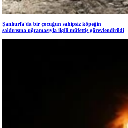
Şanlıurfa'da bir çocuğun sahipsiz köpeğin
saldırısına uğramasıyla ilgili müfettiş görevlendirildi