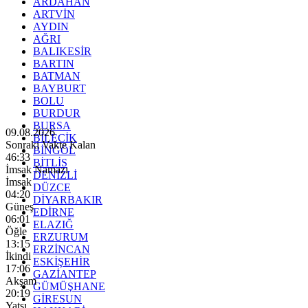
ARDAHAN
ARTVİN
AYDIN
AĞRI
BALIKESİR
BARTIN
BATMAN
BAYBURT
BOLU
BURDUR
BURSA
09.08.2026
BİLECİK
Sonraki Vakte Kalan
BİNGÖL
46:31
BİTLİS
İmsak Namazı
DENİZLİ
İmsak
DÜZCE
04:20
DİYARBAKIR
Güneş
EDİRNE
06:01
ELAZIĞ
Öğle
ERZURUM
13:15
ERZİNCAN
İkindi
ESKİŞEHİR
17:06
GAZİANTEP
Akşam
GÜMÜŞHANE
20:19
GİRESUN
Yatsı