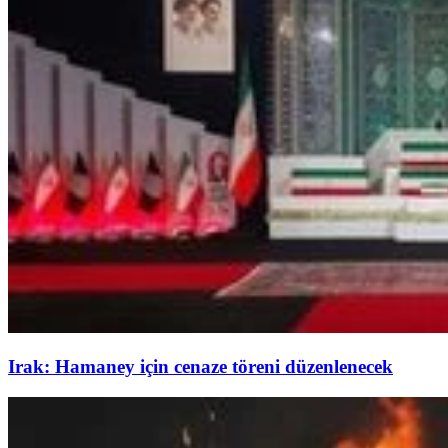
Irak: Hamaney için cenaze töreni düzenlenecek