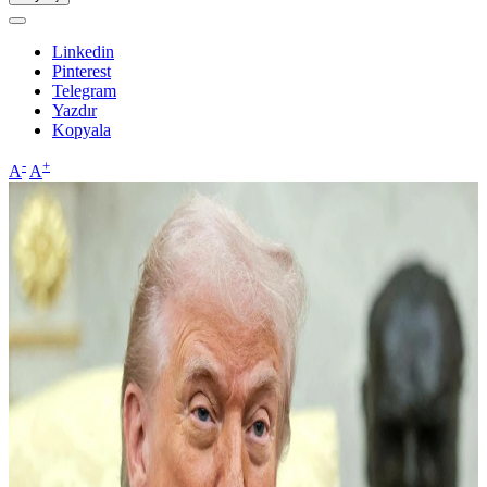
Linkedin
Pinterest
Telegram
Yazdır
Kopyala
-
+
A
A