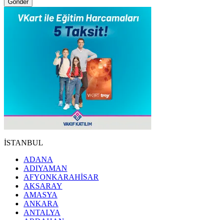
Gönder
İSTANBUL
ADANA
ADIYAMAN
AFYONKARAHİSAR
AKSARAY
AMASYA
ANKARA
ANTALYA