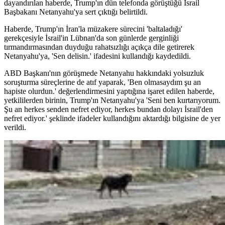
dayandırılan haberde, Trump'ın dün telefonda görüştüğü İsrail
Başbakanı Netanyahu'ya sert çıktığı belirtildi.
Haberde, Trump'ın İran'la müzakere sürecini 'baltaladığı'
gerekçesiyle İsrail'in Lübnan'da son günlerde gerginliği
tırmandırmasından duyduğu rahatsızlığı açıkça dile getirerek
Netanyahu'ya, 'Sen delisin.' ifadesini kullandığı kaydedildi.
ABD Başkanı'nın görüşmede Netanyahu hakkındaki yolsuzluk
soruşturma süreçlerine de atıf yaparak, 'Ben olmasaydım şu an
hapiste olurdun.' değerlendirmesini yaptığına işaret edilen haberde,
yetkililerden birinin, Trump'ın Netanyahu'ya 'Seni ben kurtarıyorum.
Şu an herkes senden nefret ediyor, herkes bundan dolayı İsrail'den
nefret ediyor.' şeklinde ifadeler kullandığını aktardığı bilgisine de yer
verildi.