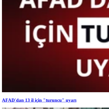
AFAD'dan 13 il için "turuncu" uyarı