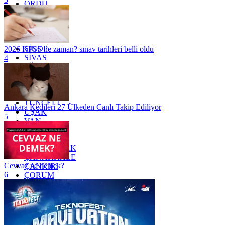
ORDU
OSMANİYE
RİZE
SAKARYA
SAMSUN
SİNOP
2026 KPSS ne zaman? sınav tarihleri belli oldu
SİVAS
4
SİİRT
TEKİRDAĞ
TOKAT
TRABZON
TUNCELİ
Ankara Kedileri 27 Ülkeden Canlı Takip Ediliyor
UŞAK
5
VAN
YALOVA
YOZGAT
ZONGULDAK
ÇANAKKALE
Cevvaz ne demek?
ÇANKIRI
6
ÇORUM
İSTANBUL
İZMİR
ŞANLIURFA
ŞIRNAK