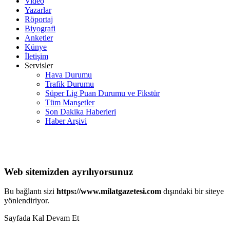
Video
Yazarlar
Röportaj
Biyografi
Anketler
Künye
İletişim
Servisler
Hava Durumu
Trafik Durumu
Süper Lig Puan Durumu ve Fikstür
Tüm Manşetler
Son Dakika Haberleri
Haber Arşivi
Web sitemizden ayrılıyorsunuz
Bu bağlantı sizi
https://www.milatgazetesi.com
dışındaki bir siteye
yönlendiriyor.
Sayfada Kal
Devam Et