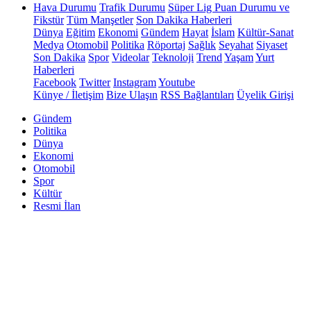
Hava Durumu
Trafik Durumu
Süper Lig Puan Durumu ve
Fikstür
Tüm Manşetler
Son Dakika Haberleri
Dünya
Eğitim
Ekonomi
Gündem
Hayat
İslam
Kültür-Sanat
Medya
Otomobil
Politika
Röportaj
Sağlık
Seyahat
Siyaset
Son Dakika
Spor
Videolar
Teknoloji
Trend
Yaşam
Yurt
Haberleri
Facebook
Twitter
Instagram
Youtube
Künye / İletişim
Bize Ulaşın
RSS Bağlantıları
Üyelik Girişi
Gündem
Politika
Dünya
Ekonomi
Otomobil
Spor
Kültür
Resmi İlan