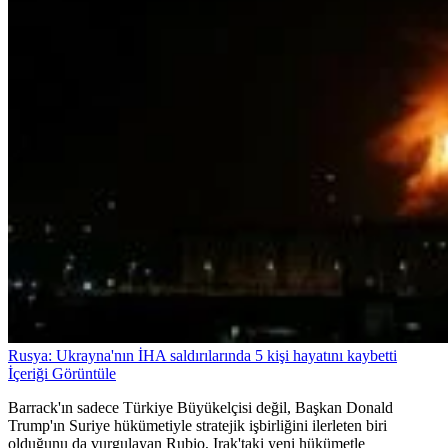
Rusya: Ukrayna'nın İHA saldırılarında 5 kişi hayatını kaybetti
İçeriği Görüntüle
Barrack'ın sadece Türkiye Büyükelçisi değil, Başkan Donald
Trump'ın Suriye hükümetiyle stratejik işbirliğini ilerleten biri
olduğunu da vurgulayan Rubio, Irak'taki yeni hükümetle