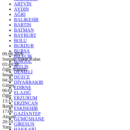
ARTVİN
AYDIN
AĞRI
BALIKESİR
BARTIN
BATMAN
BAYBURT
BOLU
BURDUR
BURSA
09.08.2026
BİLECİK
Sonraki Vakte Kalan
BİNGÖL
03:49:37
BİTLİS
Öğle Namazı
DENİZLİ
İmsak
DÜZCE
04:20
DİYARBAKIR
Güneş
EDİRNE
06:01
ELAZIĞ
Öğle
ERZURUM
13:15
ERZİNCAN
İkindi
ESKİŞEHİR
17:06
GAZİANTEP
Akşam
GÜMÜŞHANE
20:19
GİRESUN
Yatsı
HAKKARİ