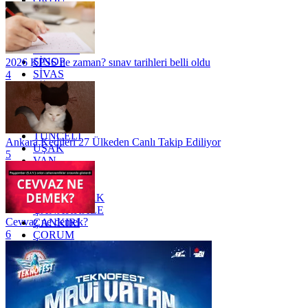
OSMANİYE
RİZE
SAKARYA
SAMSUN
SİNOP
2026 KPSS ne zaman? sınav tarihleri belli oldu
SİVAS
4
SİİRT
TEKİRDAĞ
TOKAT
TRABZON
TUNCELİ
Ankara Kedileri 27 Ülkeden Canlı Takip Ediliyor
UŞAK
5
VAN
YALOVA
YOZGAT
ZONGULDAK
ÇANAKKALE
Cevvaz ne demek?
ÇANKIRI
6
ÇORUM
İSTANBUL
İZMİR
ŞANLIURFA
ŞIRNAK