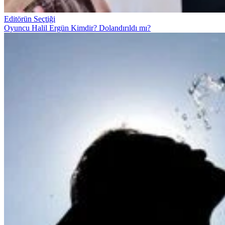
Editörün Seçtiği
Oyuncu Halil Ergün Kimdir? Dolandırıldı mı?