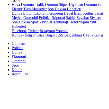
-0.15
Hava Durumu
Trafik Durumu
Süper Lig Puan Durumu ve
Fikstür
Tüm Manşetler
Son Dakika Haberleri
Dünya
Eğitim
Ekonomi
Gündem
Hayat
İslam
Kültür-Sanat
Medya
Otomobil
Politika
Röportaj
Sağlık
Seyahat
Siyaset
Son Dakika
Spor
Videolar
Teknoloji
Trend
Yaşam
Yurt
Haberleri
Facebook
Twitter
Instagram
Youtube
Künye / İletişim
Bize Ulaşın
RSS Bağlantıları
Üyelik Girişi
Gündem
Politika
Dünya
Ekonomi
Otomobil
Spor
Kültür
Resmi İlan