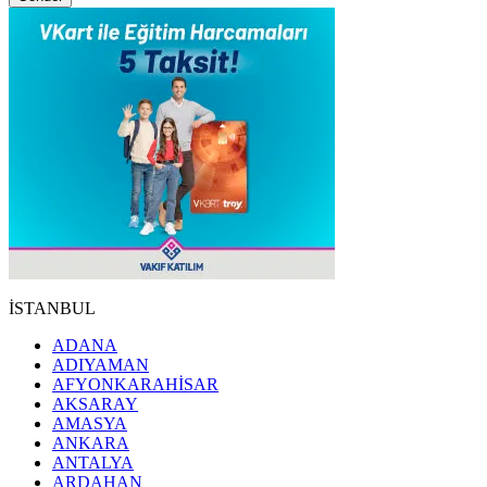
İSTANBUL
ADANA
ADIYAMAN
AFYONKARAHİSAR
AKSARAY
AMASYA
ANKARA
ANTALYA
ARDAHAN