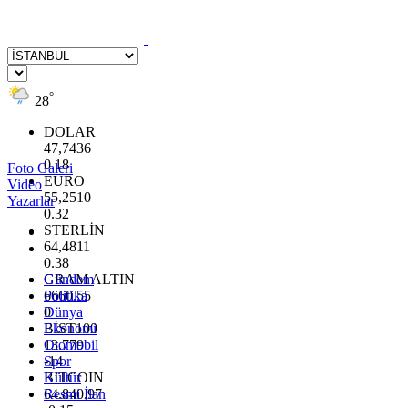
°
28
DOLAR
47,7436
0.18
Foto Galeri
EURO
Video
55,2510
Yazarlar
0.32
STERLİN
64,4811
0.38
GRAM ALTIN
Gündem
6660.55
Politika
0
Dünya
BİST100
Ekonomi
13.779
Otomobil
-14
Spor
BITCOIN
Kültür
64.840,97
Resmi İlan