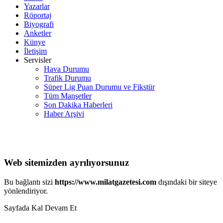
Yazarlar
Röportaj
Biyografi
Anketler
Künye
İletişim
Servisler
Hava Durumu
Trafik Durumu
Süper Lig Puan Durumu ve Fikstür
Tüm Manşetler
Son Dakika Haberleri
Haber Arşivi
Web sitemizden ayrılıyorsunuz
Bu bağlantı sizi
https://www.milatgazetesi.com
dışındaki bir siteye
yönlendiriyor.
Sayfada Kal
Devam Et