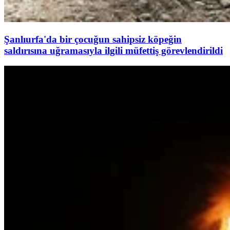
Şanlıurfa'da bir çocuğun sahipsiz köpeğin
saldırısına uğramasıyla ilgili müfettiş görevlendirildi