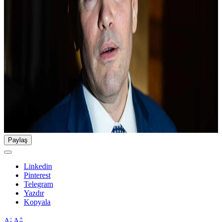
Paylaş
Linkedin
Pinterest
Telegram
Yazdır
Kopyala
-
+
A
A