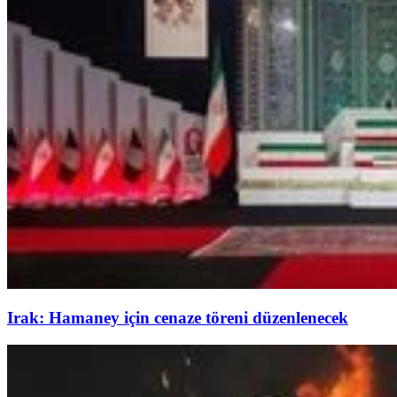
Irak: Hamaney için cenaze töreni düzenlenecek