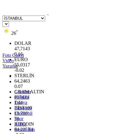
°
26
DOLAR
47,7143
0.16
Foto Galeri
EURO
Video
55,0317
Yazarlar
-0.02
STERLİN
64,2463
0.07
GRAM ALTIN
Gündem
6574.81
Politika
1.44
Dünya
BİST100
Ekonomi
13.799
Otomobil
70
Spor
BITCOIN
Kültür
64.225,61
Resmi İlan