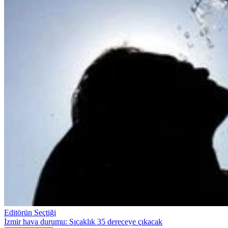
Editörün Seçtiği
İzmir hava durumu: Sıcaklık 35 dereceye çıkacak