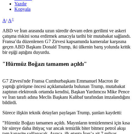
Yazdır
Kopyala
-
+
A
A
ABD ve İran arasında uzun süredir devam eden gerilimi ve askeri
çatışma riskini sona erdirmek amacıyla tarihi bir mutabakat sağlandı.
Fransa’da düzenlenen G7 Zirvesi kapsamında kameralar karşısına
geçen ABD Başkanı Donald Trump, iki ülkenin barış yolunda kritik
bir eşiği aştığını duyurdu.
"Hürmüz Boğazı tamamen açıldı"
G7 Zirvesi'nde Fransa Cumhurbaşkanı Emmanuel Macron ile
yaptığı görüşme öncesi açıklamalarda bulunan Trump, mutabakat
zaptının elektronik ortamda kendisi, Başkan Yardımcısı Mike Pence
ve İran tarafı adına Meclis Başkanı Kalibaf tarafından imzalandığını
bildirdi.
Sürece ilişkin teknik detayları paylaşan Trump, şunları kaydetti:
"Hürmüz Boğazı tamamen açıldı. Mayınların temizlenmesi için kısa
bir süreye daha ihtiyaç var ancak temizlik biter bitmez petrol akışı
tam kapasite sağlanacak. Ayrıca, ilk etapta İran’a ait 7 milyar