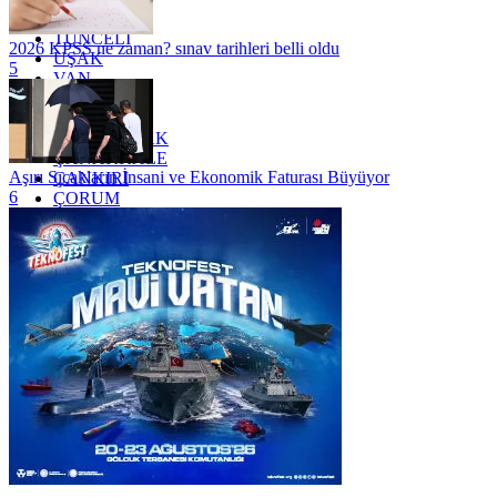
TRABZON
TUNCELİ
2026 KPSS ne zaman? sınav tarihleri belli oldu
UŞAK
5
VAN
YALOVA
YOZGAT
ZONGULDAK
ÇANAKKALE
Aşırı Sıcakların İnsani ve Ekonomik Faturası Büyüyor
ÇANKIRI
6
ÇORUM
İSTANBUL
İZMİR
ŞANLIURFA
ŞIRNAK