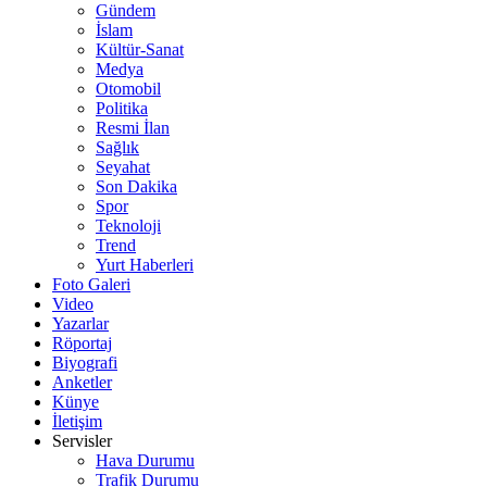
Gündem
İslam
Kültür-Sanat
Medya
Otomobil
Politika
Resmi İlan
Sağlık
Seyahat
Son Dakika
Spor
Teknoloji
Trend
Yurt Haberleri
Foto Galeri
Video
Yazarlar
Röportaj
Biyografi
Anketler
Künye
İletişim
Servisler
Hava Durumu
Trafik Durumu