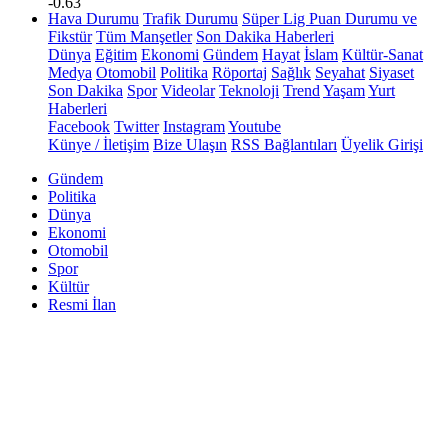
-0.63
Hava Durumu
Trafik Durumu
Süper Lig Puan Durumu ve
Fikstür
Tüm Manşetler
Son Dakika Haberleri
Dünya
Eğitim
Ekonomi
Gündem
Hayat
İslam
Kültür-Sanat
Medya
Otomobil
Politika
Röportaj
Sağlık
Seyahat
Siyaset
Son Dakika
Spor
Videolar
Teknoloji
Trend
Yaşam
Yurt
Haberleri
Facebook
Twitter
Instagram
Youtube
Künye / İletişim
Bize Ulaşın
RSS Bağlantıları
Üyelik Girişi
Gündem
Politika
Dünya
Ekonomi
Otomobil
Spor
Kültür
Resmi İlan