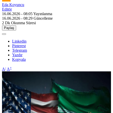
Eda Koyuncu
Editör
16.06.2026 - 08:05
Yayınlanma
16.06.2026 - 08:29
Güncelleme
2 Dk
Okunma Süresi
Paylaş
Linkedin
Pinterest
Telegram
Yazdır
Kopyala
-
+
A
A