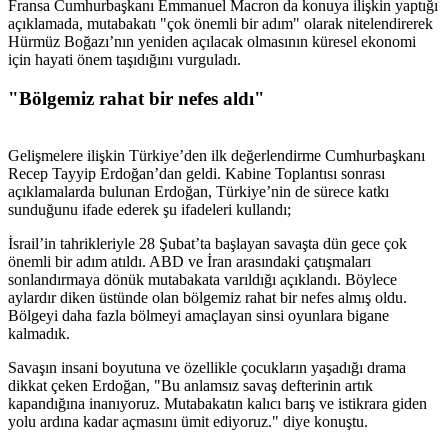
Fransa Cumhurbaşkanı Emmanuel Macron da konuya ilişkin yaptığı
açıklamada, mutabakatı "çok önemli bir adım" olarak nitelendirerek
Hürmüz Boğazı’nın yeniden açılacak olmasının küresel ekonomi
için hayati önem taşıdığını vurguladı.
"Bölgemiz rahat bir nefes aldı"
Gelişmelere ilişkin Türkiye’den ilk değerlendirme Cumhurbaşkanı
Recep Tayyip Erdoğan’dan geldi. Kabine Toplantısı sonrası
açıklamalarda bulunan Erdoğan, Türkiye’nin de sürece katkı
sunduğunu ifade ederek şu ifadeleri kullandı;
İsrail’in tahrikleriyle 28 Şubat’ta başlayan savaşta dün gece çok
önemli bir adım atıldı. ABD ve İran arasındaki çatışmaları
sonlandırmaya dönük mutabakata varıldığı açıklandı. Böylece
aylardır diken üstünde olan bölgemiz rahat bir nefes almış oldu.
Bölgeyi daha fazla bölmeyi amaçlayan sinsi oyunlara bigane
kalmadık.
Savaşın insani boyutuna ve özellikle çocukların yaşadığı drama
dikkat çeken Erdoğan, "Bu anlamsız savaş defterinin artık
kapandığına inanıyoruz. Mutabakatın kalıcı barış ve istikrara giden
yolu ardına kadar açmasını ümit ediyoruz." diye konuştu.