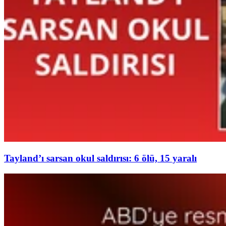
Tayland’ı sarsan okul saldırısı: 6 ölü, 15 yaralı