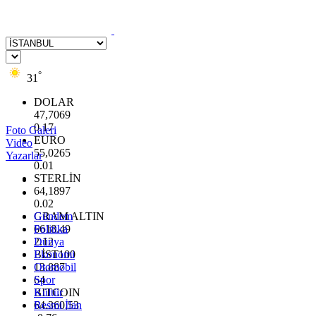
°
31
DOLAR
47,7069
0.17
Foto Galeri
EURO
Video
55,0265
Yazarlar
0.01
STERLİN
64,1897
0.02
GRAM ALTIN
Gündem
6618.49
Politika
2.12
Dünya
BİST100
Ekonomi
13.887
Otomobil
64
Spor
BITCOIN
Kültür
64.360,53
Resmi İlan