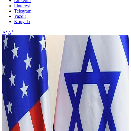
Linkedin
Pinterest
Telegram
Yazdır
Kopyala
-
+
A
A