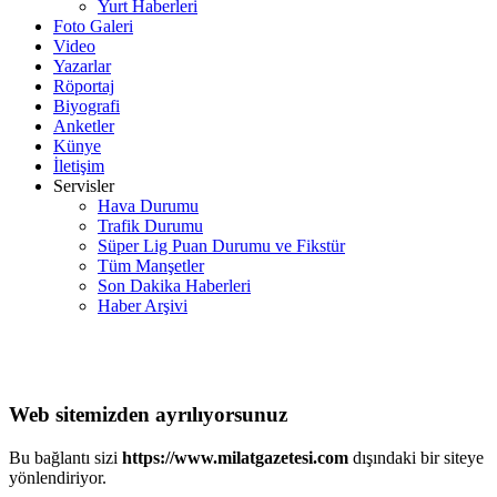
Yurt Haberleri
Foto Galeri
Video
Yazarlar
Röportaj
Biyografi
Anketler
Künye
İletişim
Servisler
Hava Durumu
Trafik Durumu
Süper Lig Puan Durumu ve Fikstür
Tüm Manşetler
Son Dakika Haberleri
Haber Arşivi
Web sitemizden ayrılıyorsunuz
Bu bağlantı sizi
https://www.milatgazetesi.com
dışındaki bir siteye
yönlendiriyor.