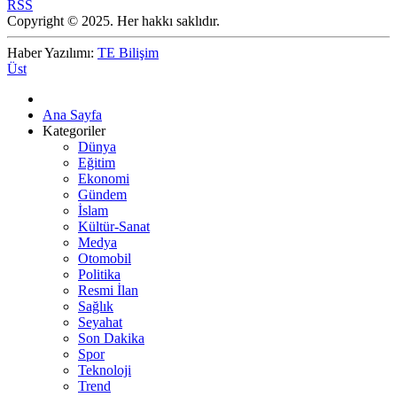
RSS
Copyright © 2025. Her hakkı saklıdır.
Haber Yazılımı:
TE Bilişim
Üst
Ana Sayfa
Kategoriler
Dünya
Eğitim
Ekonomi
Gündem
İslam
Kültür-Sanat
Medya
Otomobil
Politika
Resmi İlan
Sağlık
Seyahat
Son Dakika
Spor
Teknoloji
Trend