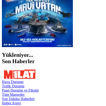
ŞIRNAK
Yükleniyor...
Son Haberler
Hava Durumu
Trafik Durumu
Puan Durumu ve Fikstür
Tüm Manşetler
Son Dakika Haberleri
Haber Arşivi