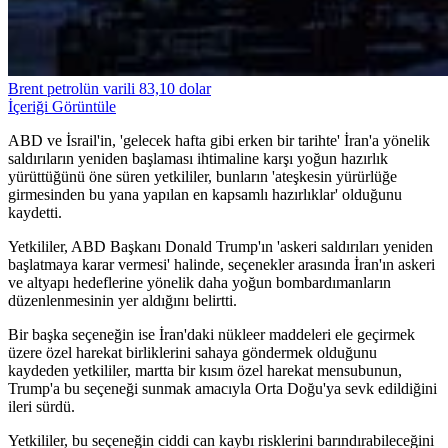
Brent petrolün varili 83,10 dolar
İçeriği Görüntüle
ABD ve İsrail'in, 'gelecek hafta gibi erken bir tarihte' İran'a yönelik
saldırıların yeniden başlaması ihtimaline karşı yoğun hazırlık
yürüttüğünü öne süren yetkililer, bunların 'ateşkesin yürürlüğe
girmesinden bu yana yapılan en kapsamlı hazırlıklar' olduğunu
kaydetti.
Yetkililer, ABD Başkanı Donald Trump'ın 'askeri saldırıları yeniden
başlatmaya karar vermesi' halinde, seçenekler arasında İran'ın askeri
ve altyapı hedeflerine yönelik daha yoğun bombardımanların
düzenlenmesinin yer aldığını belirtti.
Bir başka seçeneğin ise İran'daki nükleer maddeleri ele geçirmek
üzere özel harekat birliklerini sahaya göndermek olduğunu
kaydeden yetkililer, martta bir kısım özel harekat mensubunun,
Trump'a bu seçeneği sunmak amacıyla Orta Doğu'ya sevk edildiğini
ileri sürdü.
Yetkililer, bu seçeneğin ciddi can kaybı risklerini barındırabileceğini