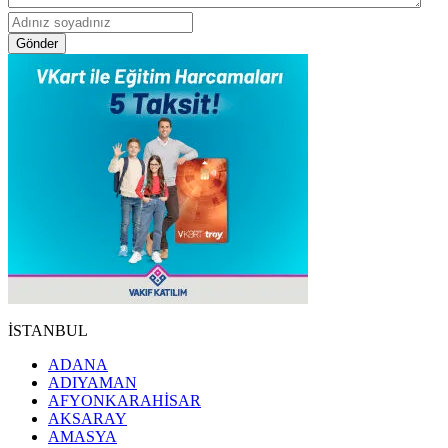
Gönder
İSTANBUL
ADANA
ADIYAMAN
AFYONKARAHİSAR
AKSARAY
AMASYA