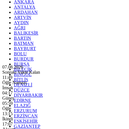
ANKARA
ANTALYA
ARDAHAN
ARTVİN
AYDIN
AĞRI
BALIKESİR
BARTIN
BATMAN
BAYBURT
BOLU
BURDUR
BURSA
07.08.2026
BİLECİK
Sonraki Vakte Kalan
BİNGÖL
11:47
BİTLİS
Öğle Namazı
DENİZLİ
İmsak
DÜZCE
04:17
DİYARBAKIR
Güneş
EDİRNE
05:59
ELAZIĞ
Öğle
ERZURUM
13:15
ERZİNCAN
İkindi
ESKİŞEHİR
17:07
GAZİANTEP