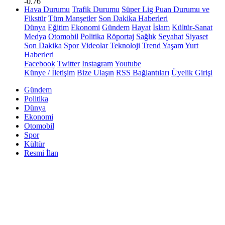
-0.76
Hava Durumu
Trafik Durumu
Süper Lig Puan Durumu ve
Fikstür
Tüm Manşetler
Son Dakika Haberleri
Dünya
Eğitim
Ekonomi
Gündem
Hayat
İslam
Kültür-Sanat
Medya
Otomobil
Politika
Röportaj
Sağlık
Seyahat
Siyaset
Son Dakika
Spor
Videolar
Teknoloji
Trend
Yaşam
Yurt
Haberleri
Facebook
Twitter
Instagram
Youtube
Künye / İletişim
Bize Ulaşın
RSS Bağlantıları
Üyelik Girişi
Gündem
Politika
Dünya
Ekonomi
Otomobil
Spor
Kültür
Resmi İlan