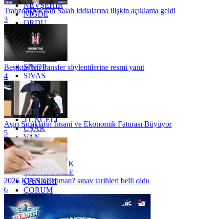
NEVŞEHİR
Trabzonspor'dan Salah iddialarına ilişkin açıklama geldi
NİĞDE
3
ORDU
OSMANİYE
RİZE
SAKARYA
SAMSUN
SİNOP
Beşiktaş'tan transfer söylentilerine resmi yanıt
SİVAS
4
SİİRT
TEKİRDAĞ
TOKAT
TRABZON
TUNCELİ
Aşırı Sıcakların İnsani ve Ekonomik Faturası Büyüyor
UŞAK
5
VAN
YALOVA
YOZGAT
ZONGULDAK
ÇANAKKALE
2026 KPSS ne zaman? sınav tarihleri belli oldu
ÇANKIRI
6
ÇORUM
İSTANBUL
İZMİR
ŞANLIURFA