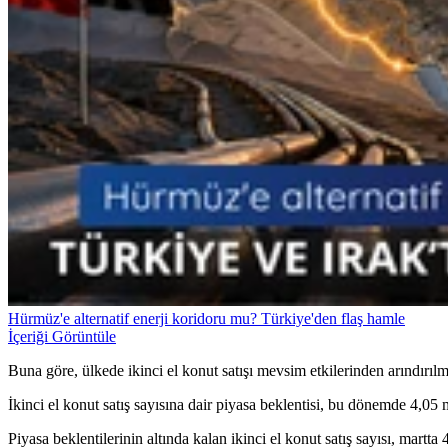
Hürmüz'e alternatif enerji koridoru mu? Türkiye'den flaş hamle
İçeriği Görüntüle
Buna göre, ülkede ikinci el konut satışı mevsim etkilerinden arındırıl
İkinci el konut satış sayısına dair piyasa beklentisi, bu dönemde 4,0
Piyasa beklentilerinin altında kalan ikinci el konut satış sayısı, martt