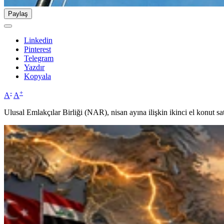
Paylaş
Linkedin
Pinterest
Telegram
Yazdır
Kopyala
-
+
A
A
Ulusal Emlakçılar Birliği (NAR), nisan ayına ilişkin ikinci el konut satı