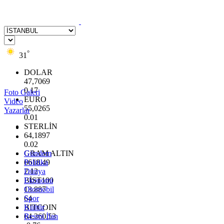
°
31
DOLAR
47,7069
0.17
Foto Galeri
EURO
Video
55,0265
Yazarlar
0.01
STERLİN
64,1897
0.02
GRAM ALTIN
Gündem
6618.49
Politika
2.12
Dünya
BİST100
Ekonomi
13.887
Otomobil
64
Spor
BITCOIN
Kültür
64.360,53
Resmi İlan