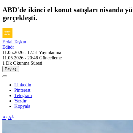
ABD'de ikinci el konut satışları nisanda y
gerçekleşti.
Erdal Taşkın
Editör
11.05.2026 - 17:51
Yayınlanma
11.05.2026 - 20:46
Güncelleme
1 Dk
Okunma Süresi
Paylaş
Linkedin
Pinterest
Telegram
Yazdır
Kopyala
-
+
A
A