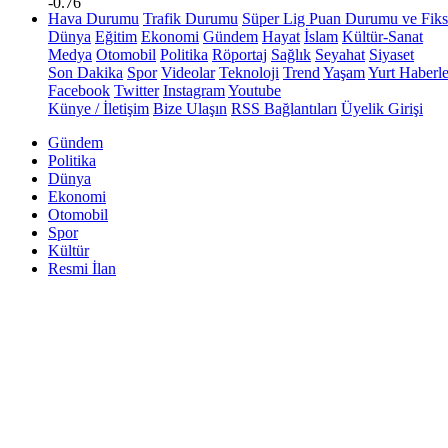
-0.76
Hava Durumu
Trafik Durumu
Süper Lig Puan Durumu ve Fiks
Dünya
Eğitim
Ekonomi
Gündem
Hayat
İslam
Kültür-Sanat
Medya
Otomobil
Politika
Röportaj
Sağlık
Seyahat
Siyaset
Son Dakika
Spor
Videolar
Teknoloji
Trend
Yaşam
Yurt Haberle
Facebook
Twitter
Instagram
Youtube
Künye / İletişim
Bize Ulaşın
RSS Bağlantıları
Üyelik Girişi
Gündem
Politika
Dünya
Ekonomi
Otomobil
Spor
Kültür
Resmi İlan