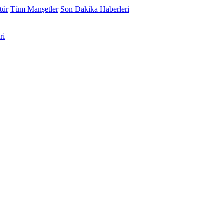
tür
Tüm Manşetler
Son Dakika Haberleri
ri