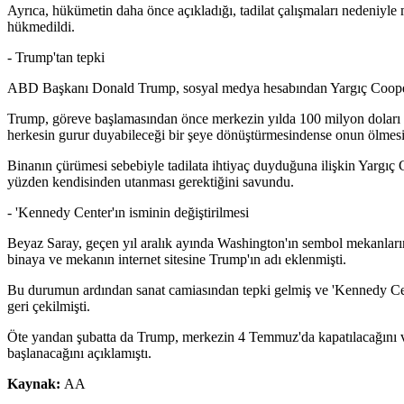
Ayrıca, hükümetin daha önce açıkladığı, tadilat çalışmaları nedeniyle 
hükmedildi.
- Trump'tan tepki
ABD Başkanı Donald Trump, sosyal medya hesabından Yargıç Cooper'ı
Trump, göreve başlamasından önce merkezin yılda 100 milyon doları a
herkesin gurur duyabileceği bir şeye dönüştürmesindense onun ölmesini
Binanın çürümesi sebebiyle tadilata ihtiyaç duyduğuna ilişkin Yargıç
yüzden kendisinden utanması gerektiğini savundu.
- 'Kennedy Center'ın isminin değiştirilmesi
Beyaz Saray, geçen yıl aralık ayında Washington'ın sembol mekanları
binaya ve mekanın internet sitesine Trump'ın adı eklenmişti.
Bu durumun ardından sanat camiasından tepki gelmiş ve 'Kennedy Ce
geri çekilmişti.
Öte yandan şubatta da Trump, merkezin 4 Temmuz'da kapatılacağını ve 
başlanacağını açıklamıştı.
Kaynak:
AA