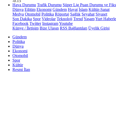
-0.15
Hava Durumu
Trafik Durumu
Süper Lig Puan Durumu ve Fiks
Dünya
Eğitim
Ekonomi
Gündem
Hayat
İslam
Kültür-Sanat
Medya
Otomobil
Politika
Röportaj
Sağlık
Seyahat
Siyaset
Son Dakika
Spor
Videolar
Teknoloji
Trend
Yaşam
Yurt Haberle
Facebook
Twitter
Instagram
Youtube
Künye / İletişim
Bize Ulaşın
RSS Bağlantıları
Üyelik Girişi
Gündem
Politika
Dünya
Ekonomi
Otomobil
Spor
Kültür
Resmi İlan