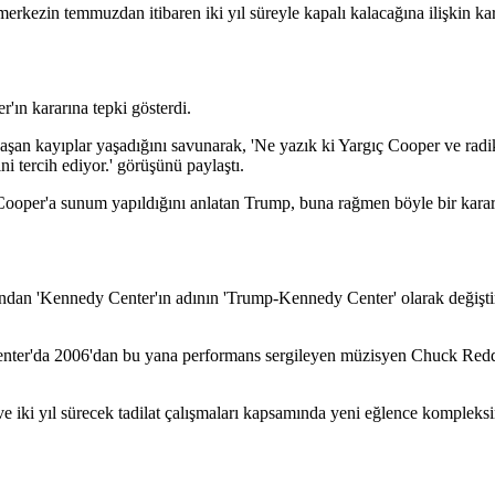
merkezin temmuzdan itibaren iki yıl süreyle kapalı kalacağına ilişkin k
n kararına tepki gösterdi.
şan kayıplar yaşadığını savunarak, 'Ne yazık ki Yargıç Cooper ve radi
 tercih ediyor.' görüşünü paylaştı.
 Cooper'a sunum yapıldığını anlatan Trump, buna rağmen böyle bir karar
ndan 'Kennedy Center'ın adının 'Trump-Kennedy Center' olarak değiştir
nter'da 2006'dan bu yana performans sergileyen müzisyen Chuck Redd,
iki yıl sürecek tadilat çalışmaları kapsamında yeni eğlence kompleksin