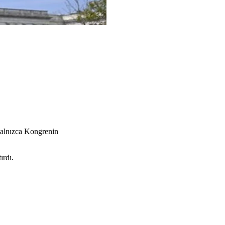
yalnızca Kongrenin
ırdı.