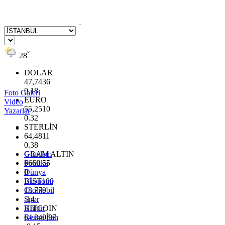
°
28
DOLAR
47,7436
0.18
Foto Galeri
EURO
Video
55,2510
Yazarlar
0.32
STERLİN
64,4811
0.38
GRAM ALTIN
Gündem
6660.55
Politika
0
Dünya
BİST100
Ekonomi
13.779
Otomobil
-14
Spor
BITCOIN
Kültür
64.840,97
Resmi İlan