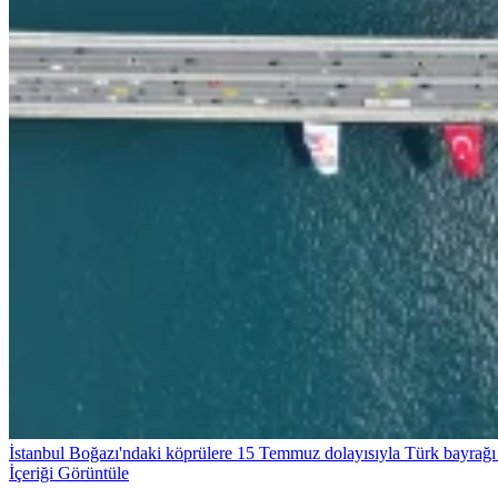
İstanbul Boğazı'ndaki köprülere 15 Temmuz dolayısıyla Türk bayrağı 
İçeriği Görüntüle