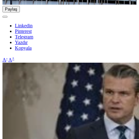
Paylaş
Linkedin
Pinterest
Telegram
Yazdır
Kopyala
-
+
A
A