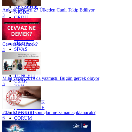
MUŞ
NEVŞEHİR
Ankara Kedileri 27 Ülkeden Canlı Takip Ediliyor
NİĞDE
3
ORDU
OSMANİYE
RİZE
SAKARYA
SAMSUN
SİNOP
Cevvaz ne demek?
SİVAS
4
SİİRT
TEKİRDAĞ
TOKAT
TRABZON
TUNCELİ
Milat yazarı 2019 da yazmıştı! Bugün gerçek oluyor
UŞAK
5
VAN
YALOVA
YOZGAT
ZONGULDAK
ÇANAKKALE
2026 LGS tercih sonuçları ne zaman açıklanacak?
ÇANKIRI
6
ÇORUM
İSTANBUL
İZMİR