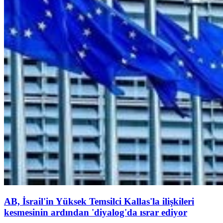
AB, İsrail'in Yüksek Temsilci Kallas'la ilişkileri
kesmesinin ardından 'diyalog'da ısrar ediyor