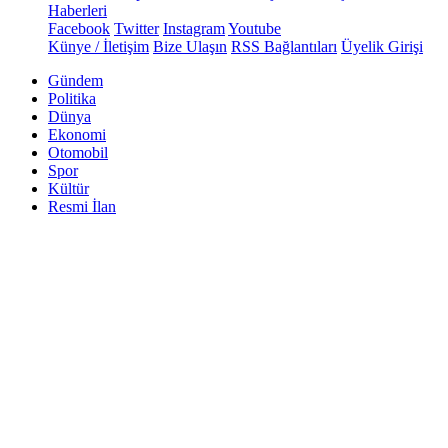
Haberleri
Facebook
Twitter
Instagram
Youtube
Künye / İletişim
Bize Ulaşın
RSS Bağlantıları
Üyelik Girişi
Gündem
Politika
Dünya
Ekonomi
Otomobil
Spor
Kültür
Resmi İlan