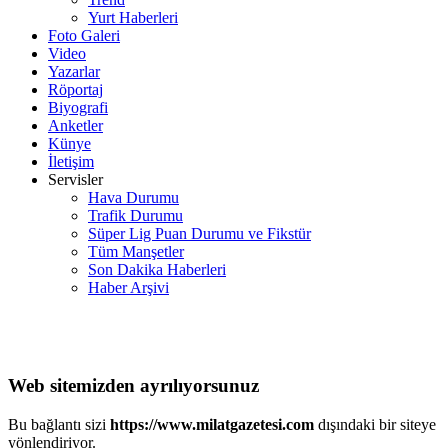
Yurt Haberleri
Foto Galeri
Video
Yazarlar
Röportaj
Biyografi
Anketler
Künye
İletişim
Servisler
Hava Durumu
Trafik Durumu
Süper Lig Puan Durumu ve Fikstür
Tüm Manşetler
Son Dakika Haberleri
Haber Arşivi
Web sitemizden ayrılıyorsunuz
Bu bağlantı sizi
https://www.milatgazetesi.com
dışındaki bir siteye
yönlendiriyor.