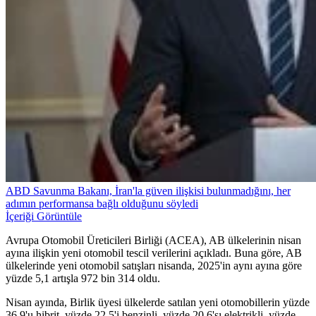
ABD Savunma Bakanı, İran'la güven ilişkisi bulunmadığını, her
adımın performansa bağlı olduğunu söyledi
İçeriği Görüntüle
Avrupa Otomobil Üreticileri Birliği (ACEA), AB ülkelerinin nisan
ayına ilişkin yeni otomobil tescil verilerini açıkladı. Buna göre, AB
ülkelerinde yeni otomobil satışları nisanda, 2025'in aynı ayına göre
yüzde 5,1 artışla 972 bin 314 oldu.
Nisan ayında, Birlik üyesi ülkelerde satılan yeni otomobillerin yüzde
36,9'u hibrit, yüzde 22,5'i benzinli, yüzde 20,6'sı elektrikli, yüzde