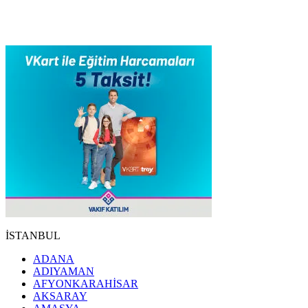
İSTANBUL
ADANA
ADIYAMAN
AFYONKARAHİSAR
AKSARAY