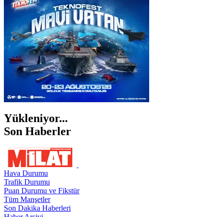
ŞANLIURFA
ŞIRNAK
Yükleniyor...
Son Haberler
Hava Durumu
Trafik Durumu
Puan Durumu ve Fikstür
Tüm Manşetler
Son Dakika Haberleri
Haber Arşivi