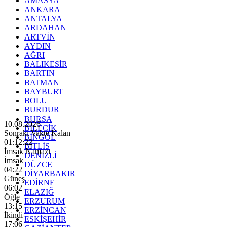
AMASYA
ANKARA
ANTALYA
ARDAHAN
ARTVİN
AYDIN
AĞRI
BALIKESİR
BARTIN
BATMAN
BAYBURT
BOLU
BURDUR
BURSA
10.08.2026
BİLECİK
Sonraki Vakte Kalan
BİNGÖL
01:12:20
BİTLİS
İmsak Namazı
DENİZLİ
İmsak
DÜZCE
04:22
DİYARBAKIR
Güneş
EDİRNE
06:02
ELAZIĞ
Öğle
ERZURUM
13:15
ERZİNCAN
İkindi
ESKİŞEHİR
17:06