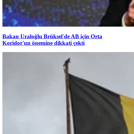
Bakan Uraloğlu Brüksel'de AB için Orta
Koridor'un önemine dikkati çekti