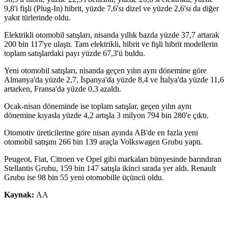
9,8'i fişli (Plug-In) hibrit, yüzde 7,6'sı dizel ve yüzde 2,6'sı da diğer
yakıt türlerinde oldu.
Elektrikli otomobil satışları, nisanda yıllık bazda yüzde 37,7 artarak
200 bin 117'ye ulaştı. Tam elektrikli, hibrit ve fişli hibrit modellerin
toplam satışlardaki payı yüzde 67,3'ü buldu.
Yeni otomobil satışları, nisanda geçen yılın aynı dönemine göre
Almanya'da yüzde 2,7, İspanya'da yüzde 8,4 ve İtalya'da yüzde 11,6
artarken, Fransa'da yüzde 0,3 azaldı.
Ocak-nisan döneminde ise toplam satışlar, geçen yılın aynı
dönemine kıyasla yüzde 4,2 artışla 3 milyon 794 bin 280'e çıktı.
Otomotiv üreticilerine göre nisan ayında AB'de en fazla yeni
otomobil satışını 266 bin 139 araçla Volkswagen Grubu yaptı.​​​​​​​
Peugeot, Fiat, Citroen ve Opel gibi markaları bünyesinde barındıran
Stellantis Grubu, 159 bin 147 satışla ikinci sırada yer aldı. Renault
Grubu ise 98 bin 55 yeni otomobille üçüncü oldu.
Kaynak:
AA