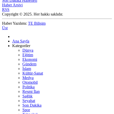
Son Dakika Haberleri
Haber Arşivi
RSS
Copyright © 2025. Her hakkı saklıdır.
Haber Yazılımı:
TE Bilişim
Üst
Ana Sayfa
Kategoriler
Dünya
Eğitim
Ekonomi
Gündem
İslam
Kültür-Sanat
Medya
Otomobil
Politika
Resmi İlan
Sağlık
Seyahat
Son Dakika
Spor