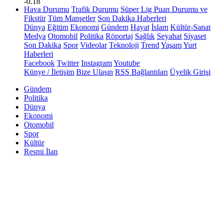
-0.18
Hava Durumu
Trafik Durumu
Süper Lig Puan Durumu ve
Fikstür
Tüm Manşetler
Son Dakika Haberleri
Dünya
Eğitim
Ekonomi
Gündem
Hayat
İslam
Kültür-Sanat
Medya
Otomobil
Politika
Röportaj
Sağlık
Seyahat
Siyaset
Son Dakika
Spor
Videolar
Teknoloji
Trend
Yaşam
Yurt
Haberleri
Facebook
Twitter
Instagram
Youtube
Künye / İletişim
Bize Ulaşın
RSS Bağlantıları
Üyelik Girişi
Gündem
Politika
Dünya
Ekonomi
Otomobil
Spor
Kültür
Resmi İlan