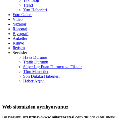
Teknoloji
Trend
Yurt Haberleri
Foto Galeri
Video
Yazarlar
Röportaj
Biyografi
Anketler
Künye
İletişim
Servisler
Hava Durumu
Trafik Durumu
Süper Lig Puan Durumu ve Fikstür
Tüm Manşetler
Son Dakika Haberleri
Haber Arşivi
Web sitemizden ayrılıyorsunuz
Bu bağlantı sizi
https://www.milatgazetesi.com
dışındaki bir siteye