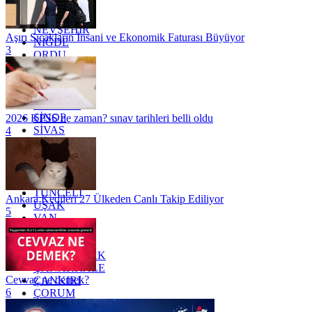
MUĞLA
MUŞ
NEVŞEHİR
Aşırı Sıcakların İnsani ve Ekonomik Faturası Büyüyor
NİĞDE
3
ORDU
OSMANİYE
RİZE
SAKARYA
SAMSUN
SİNOP
2026 KPSS ne zaman? sınav tarihleri belli oldu
SİVAS
4
SİİRT
TEKİRDAĞ
TOKAT
TRABZON
TUNCELİ
Ankara Kedileri 27 Ülkeden Canlı Takip Ediliyor
UŞAK
5
VAN
YALOVA
YOZGAT
ZONGULDAK
ÇANAKKALE
Cevvaz ne demek?
ÇANKIRI
6
ÇORUM
İSTANBUL