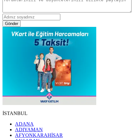
Gönder
İSTANBUL
ADANA
ADIYAMAN
AFYONKARAHİSAR