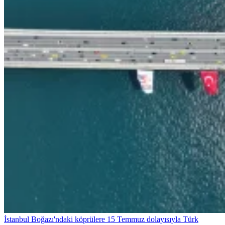
İstanbul Boğazı'ndaki köprülere 15 Temmuz dolayısıyla Türk