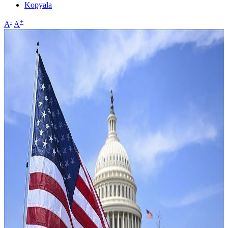
Kopyala
-
+
A
A