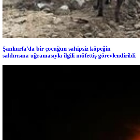
Şanlıurfa'da bir çocuğun sahipsiz köpeğin
saldırısına uğramasıyla ilgili müfettiş görevlendirildi