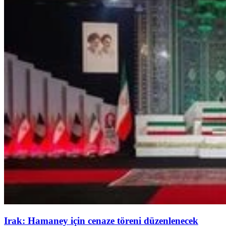
Irak: Hamaney için cenaze töreni düzenlenecek