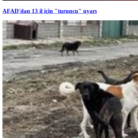
AFAD'dan 13 il için "turuncu" uyarı