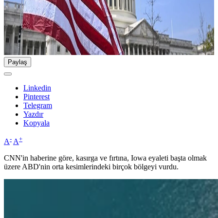
Paylaş
Linkedin
Pinterest
Telegram
Yazdır
Kopyala
-
+
A
A
CNN'in haberine göre, kasırga ve fırtına, Iowa eyaleti başta olmak
üzere ABD'nin orta kesimlerindeki birçok bölgeyi vurdu.