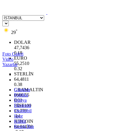
°
29
DOLAR
47,7436
0.18
Foto Galeri
EURO
Video
55,2510
Yazarlar
0.32
STERLİN
64,4811
0.38
GRAM ALTIN
Gündem
6660.55
Politika
0.03
Dünya
BİST100
Ekonomi
13.779
Otomobil
-14
Spor
BITCOIN
Kültür
64.944,08
Resmi İlan