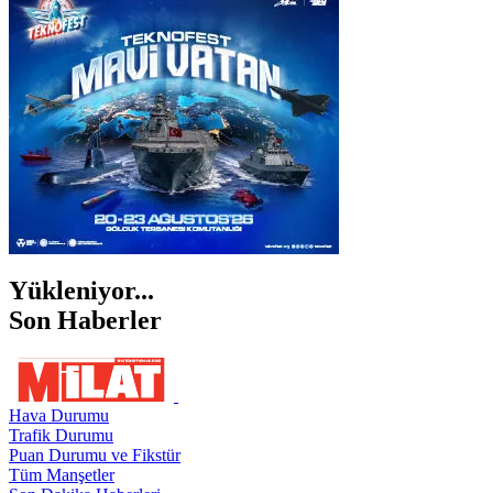
İZMİR
ŞANLIURFA
ŞIRNAK
Yükleniyor...
Son Haberler
Hava Durumu
Trafik Durumu
Puan Durumu ve Fikstür
Tüm Manşetler