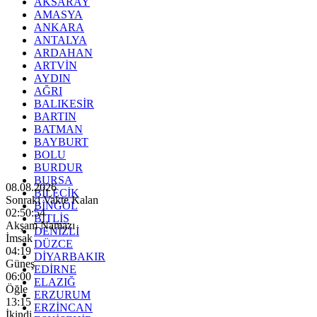
AKSARAY
AMASYA
ANKARA
ANTALYA
ARDAHAN
ARTVİN
AYDIN
AĞRI
BALIKESİR
BARTIN
BATMAN
BAYBURT
BOLU
BURDUR
BURSA
08.08.2026
BİLECİK
Sonraki Vakte Kalan
BİNGÖL
02:50:53
BİTLİS
Akşam Namazı
DENİZLİ
İmsak
DÜZCE
04:19
DİYARBAKIR
Güneş
EDİRNE
06:00
ELAZIĞ
Öğle
ERZURUM
13:15
ERZİNCAN
İkindi