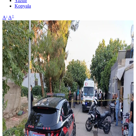
Yazdır
Kopyala
-
+
A
A