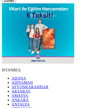
Gönder
İSTANBUL
ADANA
ADIYAMAN
AFYONKARAHİSAR
AKSARAY
AMASYA
ANKARA
ANTALYA