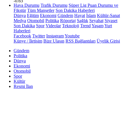
-0.63
Hava Durumu
Trafik Durumu
Süper Lig Puan Durumu ve
Fikstür
Tüm Manşetler
Son Dakika Haberleri
Dünya
Eğitim
Ekonomi
Gündem
Hayat
İslam
Kültür-Sanat
Medya
Otomobil
Politika
Röportaj
Sağlık
Seyahat
Siyaset
Son Dakika
Spor
Videolar
Teknoloji
Trend
Yaşam
Yurt
Haberleri
Facebook
Twitter
Instagram
Youtube
Künye / İletişim
Bize Ulaşın
RSS Bağlantıları
Üyelik Girişi
Gündem
Politika
Dünya
Ekonomi
Otomobil
Spor
Kültür
Resmi İlan