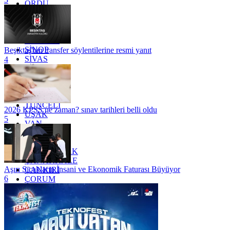
ORDU
OSMANİYE
RİZE
SAKARYA
SAMSUN
SİNOP
Beşiktaş'tan transfer söylentilerine resmi yanıt
SİVAS
4
SİİRT
TEKİRDAĞ
TOKAT
TRABZON
TUNCELİ
2026 KPSS ne zaman? sınav tarihleri belli oldu
UŞAK
5
VAN
YALOVA
YOZGAT
ZONGULDAK
ÇANAKKALE
Aşırı Sıcakların İnsani ve Ekonomik Faturası Büyüyor
ÇANKIRI
6
ÇORUM
İSTANBUL
İZMİR
ŞANLIURFA
ŞIRNAK