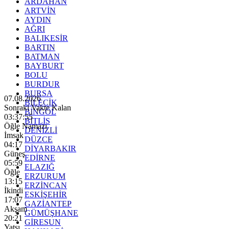
ARDAHAN
ARTVİN
AYDIN
AĞRI
BALIKESİR
BARTIN
BATMAN
BAYBURT
BOLU
BURDUR
BURSA
07.08.2026
BİLECİK
Sonraki Vakte Kalan
BİNGÖL
03:37:53
BİTLİS
Öğle Namazı
DENİZLİ
İmsak
DÜZCE
04:17
DİYARBAKIR
Güneş
EDİRNE
05:59
ELAZIĞ
Öğle
ERZURUM
13:15
ERZİNCAN
İkindi
ESKİŞEHİR
17:07
GAZİANTEP
Akşam
GÜMÜŞHANE
20:21
GİRESUN
Yatsı