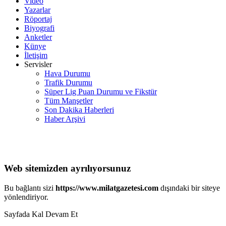
Video
Yazarlar
Röportaj
Biyografi
Anketler
Künye
İletişim
Servisler
Hava Durumu
Trafik Durumu
Süper Lig Puan Durumu ve Fikstür
Tüm Manşetler
Son Dakika Haberleri
Haber Arşivi
Web sitemizden ayrılıyorsunuz
Bu bağlantı sizi
https://www.milatgazetesi.com
dışındaki bir siteye
yönlendiriyor.
Sayfada Kal
Devam Et