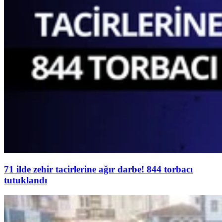
71 ilde zehir tacirlerine ağır darbe! 844 torbacı
tutuklandı