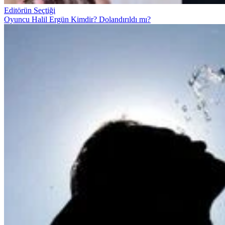
Editörün Seçtiği
Oyuncu Halil Ergün Kimdir? Dolandırıldı mı?