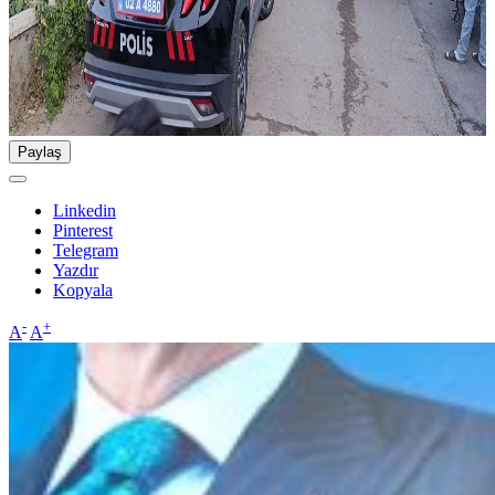
Paylaş
Linkedin
Pinterest
Telegram
Yazdır
Kopyala
-
+
A
A