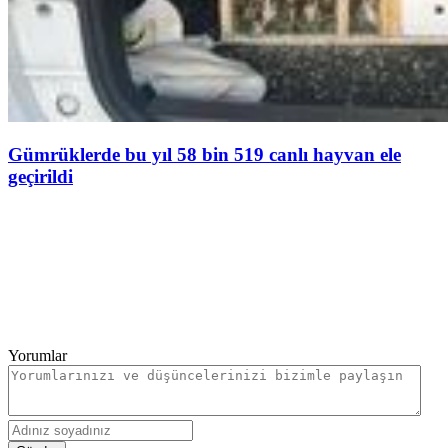
Gümrüklerde bu yıl 58 bin 519 canlı hayvan ele
geçirildi
Yorumlar