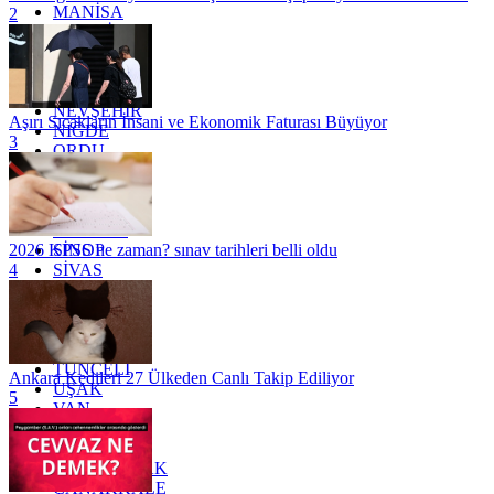
MANİSA
2
MARDİN
MERSİN
MUĞLA
MUŞ
NEVŞEHİR
Aşırı Sıcakların İnsani ve Ekonomik Faturası Büyüyor
NİĞDE
3
ORDU
OSMANİYE
RİZE
SAKARYA
SAMSUN
SİNOP
2026 KPSS ne zaman? sınav tarihleri belli oldu
SİVAS
4
SİİRT
TEKİRDAĞ
TOKAT
TRABZON
TUNCELİ
Ankara Kedileri 27 Ülkeden Canlı Takip Ediliyor
UŞAK
5
VAN
YALOVA
YOZGAT
ZONGULDAK
ÇANAKKALE