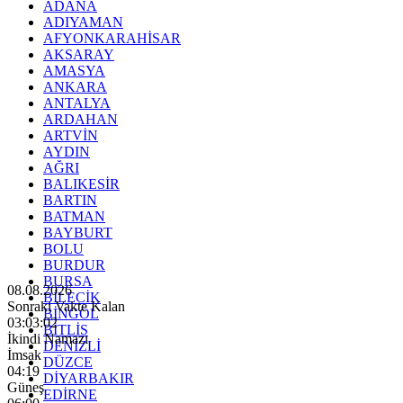
ADANA
ADIYAMAN
AFYONKARAHİSAR
AKSARAY
AMASYA
ANKARA
ANTALYA
ARDAHAN
ARTVİN
AYDIN
AĞRI
BALIKESİR
BARTIN
BATMAN
BAYBURT
BOLU
BURDUR
BURSA
08.08.2026
BİLECİK
Sonraki Vakte Kalan
BİNGÖL
03:03:00
BİTLİS
İkindi Namazı
DENİZLİ
İmsak
DÜZCE
04:19
DİYARBAKIR
Güneş
EDİRNE