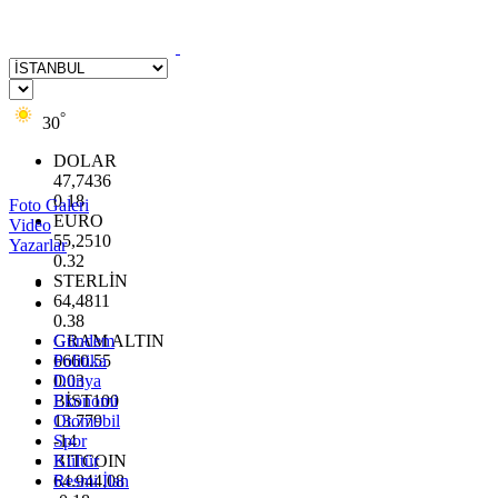
°
30
DOLAR
47,7436
0.18
Foto Galeri
EURO
Video
55,2510
Yazarlar
0.32
STERLİN
64,4811
0.38
GRAM ALTIN
Gündem
6660.55
Politika
0.03
Dünya
BİST100
Ekonomi
13.779
Otomobil
-14
Spor
BITCOIN
Kültür
64.944,08
Resmi İlan