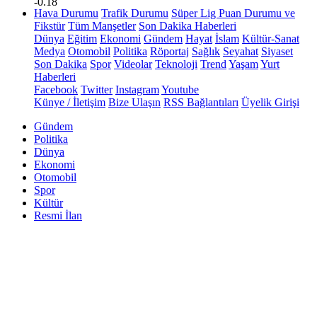
-0.18
Hava Durumu
Trafik Durumu
Süper Lig Puan Durumu ve
Fikstür
Tüm Manşetler
Son Dakika Haberleri
Dünya
Eğitim
Ekonomi
Gündem
Hayat
İslam
Kültür-Sanat
Medya
Otomobil
Politika
Röportaj
Sağlık
Seyahat
Siyaset
Son Dakika
Spor
Videolar
Teknoloji
Trend
Yaşam
Yurt
Haberleri
Facebook
Twitter
Instagram
Youtube
Künye / İletişim
Bize Ulaşın
RSS Bağlantıları
Üyelik Girişi
Gündem
Politika
Dünya
Ekonomi
Otomobil
Spor
Kültür
Resmi İlan