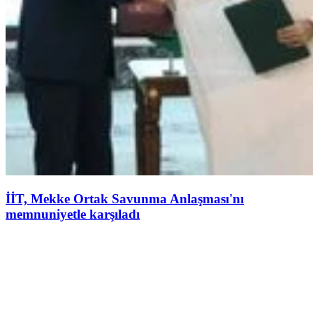
İİT, Mekke Ortak Savunma Anlaşması'nı
memnuniyetle karşıladı