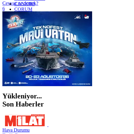
Cevvaz ne demek?
ÇANKIRI
6
ÇORUM
İSTANBUL
İZMİR
ŞANLIURFA
ŞIRNAK
Yükleniyor...
Son Haberler
Hava Durumu