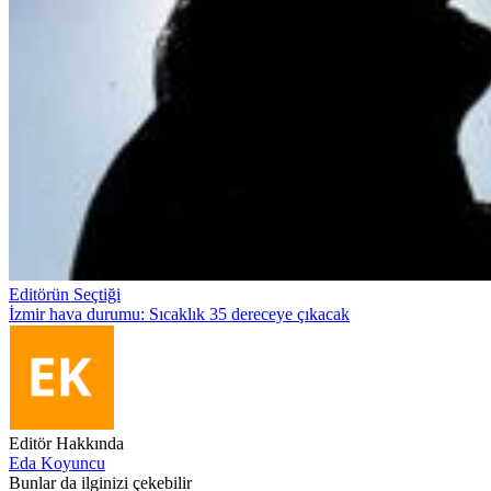
Editörün Seçtiği
İzmir hava durumu: Sıcaklık 35 dereceye çıkacak
Editör Hakkında
Eda Koyuncu
Bunlar da ilginizi çekebilir