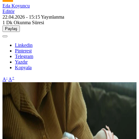
Eda Koyuncu
Editör
22.04.2026 - 15:15
Yayınlanma
1 Dk
Okunma Süresi
Paylaş
Linkedin
Pinterest
Telegram
Yazdır
Kopyala
-
+
A
A