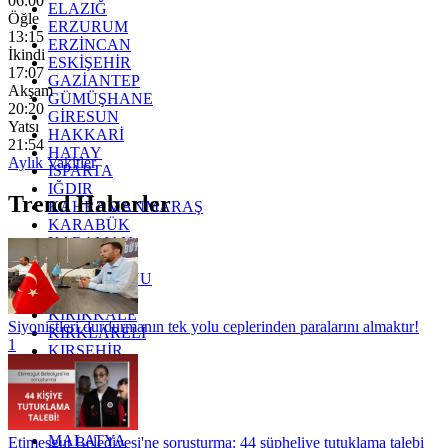
06:00
ELAZIĞ
Öğle
ERZURUM
13:15
ERZİNCAN
İkindi
ESKİŞEHİR
17:07
GAZİANTEP
Akşam
GÜMÜŞHANE
20:20
GİRESUN
Yatsı
HAKKARİ
21:54
HATAY
Aylık Vakitler
ISPARTA
IĞDIR
Trend Haberler
KAHRAMANMARAŞ
KARABÜK
KARAMAN
KARS
KASTAMONU
KAYSERİ
KIRIKKALE
Siyonistleri durdurmanın tek yolu ceplerinden paralarını almaktır!
KIRKLARELİ
1
KIRŞEHİR
KOCAELİ
KONYA
KÜTAHYA
KİLİS
MALATYA
Etimesgut Belediyesi'ne soruşturma: 44 şüpheliye tutuklama talebi