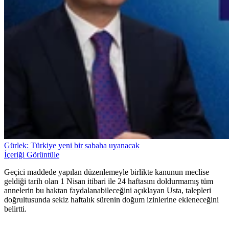
Gürlek: Türkiye yeni bir sabaha uyanacak
İçeriği Görüntüle
Geçici maddede yapılan düzenlemeyle birlikte kanunun meclise
geldiği tarih olan 1 Nisan itibari ile 24 haftasını doldurmamış tüm
annelerin bu haktan faydalanabileceğini açıklayan Usta, talepleri
doğrultusunda sekiz haftalık sürenin doğum izinlerine ekleneceğini
belirtti.