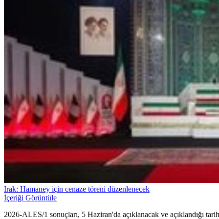
Irak: Hamaney için cenaze töreni düzenlenecek
İçeriği Görüntüle
2026-ALES/1 sonuçları, 5 Haziran'da açıklanacak ve açıklandığı tarihte