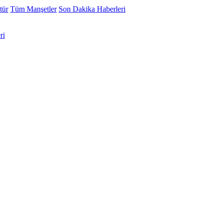
tür
Tüm Manşetler
Son Dakika Haberleri
ri