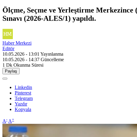
Ölçme, Seçme ve Yerleştirme Merkezince 
Sınavı (2026-ALES/1) yapıldı.
Haber Merkezi
Editör
10.05.2026 - 13:01
Yayınlanma
10.05.2026 - 14:37
Güncelleme
1 Dk
Okunma Süresi
Paylaş
Linkedin
Pinterest
Telegram
Yazdır
Kopyala
-
+
A
A