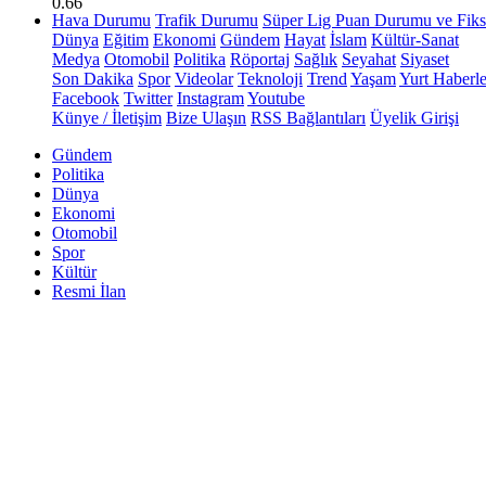
0.66
Hava Durumu
Trafik Durumu
Süper Lig Puan Durumu ve Fiks
Dünya
Eğitim
Ekonomi
Gündem
Hayat
İslam
Kültür-Sanat
Medya
Otomobil
Politika
Röportaj
Sağlık
Seyahat
Siyaset
Son Dakika
Spor
Videolar
Teknoloji
Trend
Yaşam
Yurt Haberle
Facebook
Twitter
Instagram
Youtube
Künye / İletişim
Bize Ulaşın
RSS Bağlantıları
Üyelik Girişi
Gündem
Politika
Dünya
Ekonomi
Otomobil
Spor
Kültür
Resmi İlan