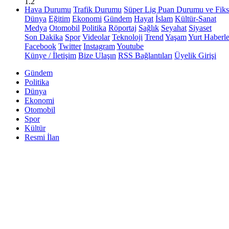
1.2
Hava Durumu
Trafik Durumu
Süper Lig Puan Durumu ve Fiks
Dünya
Eğitim
Ekonomi
Gündem
Hayat
İslam
Kültür-Sanat
Medya
Otomobil
Politika
Röportaj
Sağlık
Seyahat
Siyaset
Son Dakika
Spor
Videolar
Teknoloji
Trend
Yaşam
Yurt Haberle
Facebook
Twitter
Instagram
Youtube
Künye / İletişim
Bize Ulaşın
RSS Bağlantıları
Üyelik Girişi
Gündem
Politika
Dünya
Ekonomi
Otomobil
Spor
Kültür
Resmi İlan