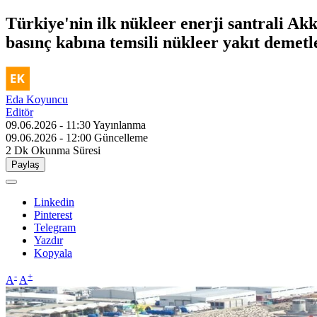
Türkiye'nin ilk nükleer enerji santrali Ak
basınç kabına temsili nükleer yakıt demetl
Eda Koyuncu
Editör
09.06.2026 - 11:30
Yayınlanma
09.06.2026 - 12:00
Güncelleme
2 Dk
Okunma Süresi
Paylaş
Linkedin
Pinterest
Telegram
Yazdır
Kopyala
-
+
A
A