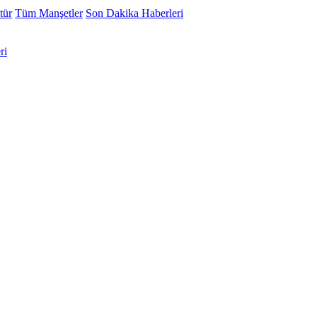
tür
Tüm Manşetler
Son Dakika Haberleri
ri