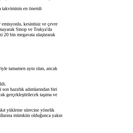
a takviminin en önemli
r emisyonlu, kesintisiz ve çevre
almayarak Sinop ve Trakya'da
zi 20 bin megavata ulaştırarak
eriyle tamamen aynı olan, ancak
ldi.
 son hazırlık adımlarından biri
rak gerçekleştirilecek taşıma ve
kıt yükleme sürecine yönelik
 koşullarına mümkün olduğunca yakın