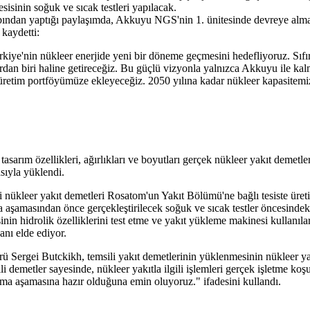
sisinin soğuk ve sıcak testleri yapılacak.
bından yaptığı paylaşımda, Akkuyu NGS'nin 1. ünitesinde devreye alm
 kaydetti:
ürkiye'nin nükleer enerjide yeni bir döneme geçmesini hedefliyoruz. Sıfı
ardan biri haline getireceğiz. Bu güçlü vizyonla yalnızca Akkuyu ile k
e üretim portföyümüze ekleyeceğiz. 2050 yılına kadar nükleer kapasitemi
arım özellikleri, ağırlıkları ve boyutları gerçek nükleer yakıt demetl
sıyla yüklendi.
 nükleer yakıt demetleri Rosatom'un Yakıt Bölümü'ne bağlı tesiste üreti
 aşamasından önce gerçekleştirilecek soğuk ve sıcak testler öncesindeki
inin hidrolik özelliklerini test etme ve yakıt yükleme makinesi kullanıla
anı elde ediyor.
Sergei Butckikh, temsili yakıt demetlerinin yüklenmesinin nükleer ya
msili demetler sayesinde, nükleer yakıtla ilgili işlemleri gerçek işletme
alma aşamasına hazır olduğuna emin oluyoruz." ifadesini kullandı.