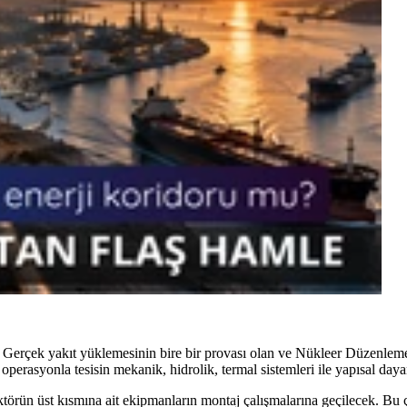
rdü. Gerçek yakıt yüklemesinin bire bir provası olan ve Nükleer Düze
perasyonla tesisin mekanik, hidrolik, termal sistemleri ile yapısal dayanı
rün üst kısmına ait ekipmanların montaj çalışmalarına geçilecek. Bu 