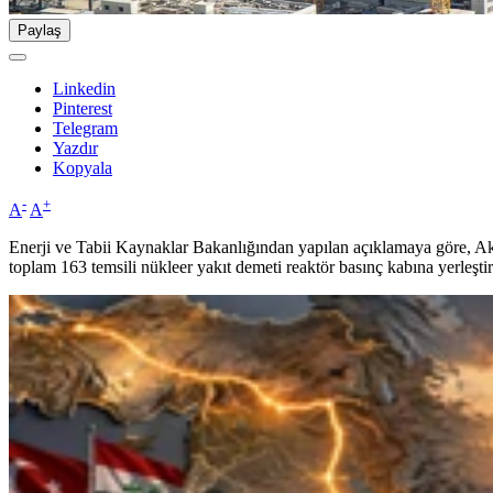
Paylaş
Linkedin
Pinterest
Telegram
Yazdır
Kopyala
-
+
A
A
Enerji ve Tabii Kaynaklar Bakanlığından yapılan açıklamaya göre, A
toplam 163 temsili nükleer yakıt demeti reaktör basınç kabına yerleştiri