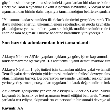
güç ünitesini devreye alma sürecindeki aşamalardan biri olan reaktör te
Enerji ve Tabii Kaynaklar Bakanı Alparslan Bayraktar, NSosyal hesa
aşamalarından birinin daha başarıyla tamamlandığını belirterek şunları
"Yıl sonuna kadar santralden ilk elektrik üretimini gerçekleştirerek T
dostu nükleer enerjiyi, ülkemizin enerji sepetindeki en güçlü kaynakl
planladığımız yeni santrallerin yanı sıra küçük modüler reaktörleri d
enerjide tam bağımsız Türkiye hedefine kararlılıkla yürüyeceğiz."
Son hazırlık adımlarından biri tamamlandı
Akkuyu Nükleer AŞ'den yapılan açıklamaya göre, işlem kapsamında, tas
nükleer malzeme içermeyen 163 adet temsili yakıt demeti reaktöre sıra
Akkuyu NGS'nin 1. güç ünitesi için kullanılan nükleer yakıt ve temsili
Temsili yakıt demetlerinin yüklenmesi, reaktörün fiziksel devreye alma
olma niteliğini taşıyor. Bu operasyon sayesinde, uzmanlar reaktör tesis
yerine yerleştirme operasyonları uygulamalı olarak değerlendirme imk
Açıklamada görüşlerine yer verilen Akkuyu Nükleer AŞ Genel Müdürü 
kapsamlı bir hazırlık ve test aşamasını temsil ettiğini belirterek, "Te
şartlarda test ediyor, ekipmanların ve personelin bir sonraki devreye 
Kaynak:
AA