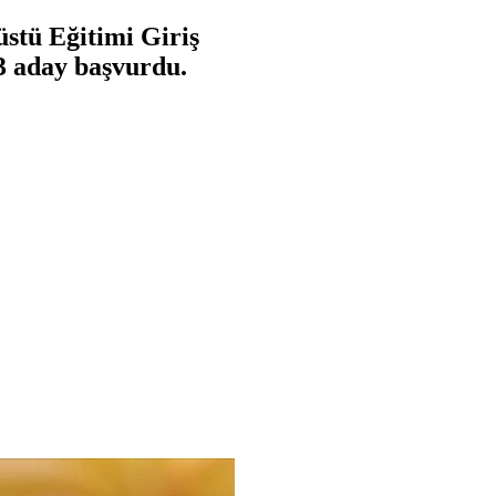
stü Eğitimi Giriş
23 aday başvurdu.