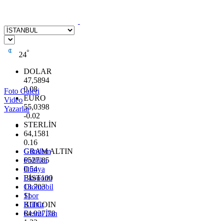
°
24
DOLAR
47,5894
0.08
Foto Galeri
EURO
Video
55,0398
Yazarlar
-0.02
STERLİN
64,1581
0.16
GRAM ALTIN
Gündem
6527.85
Politika
0.54
Dünya
BİST100
Ekonomi
13.703
Otomobil
11
Spor
BITCOIN
Kültür
64.927,78
Resmi İlan