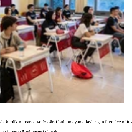
a kimlik numarası ve fotoğraf bulunmayan adaylar için il ve ilçe nüfu
n itibaren 5 yıl geçerli olacak.