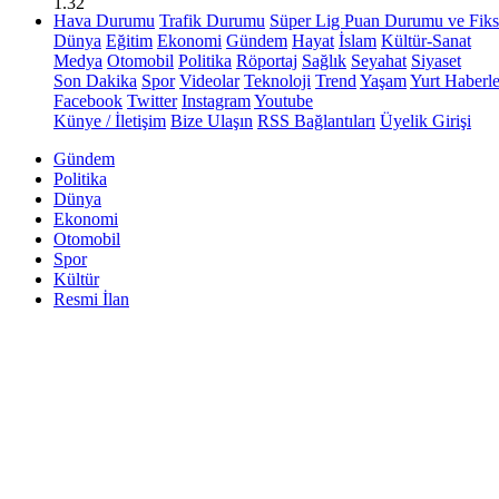
1.32
Hava Durumu
Trafik Durumu
Süper Lig Puan Durumu ve Fiks
Dünya
Eğitim
Ekonomi
Gündem
Hayat
İslam
Kültür-Sanat
Medya
Otomobil
Politika
Röportaj
Sağlık
Seyahat
Siyaset
Son Dakika
Spor
Videolar
Teknoloji
Trend
Yaşam
Yurt Haberle
Facebook
Twitter
Instagram
Youtube
Künye / İletişim
Bize Ulaşın
RSS Bağlantıları
Üyelik Girişi
Gündem
Politika
Dünya
Ekonomi
Otomobil
Spor
Kültür
Resmi İlan