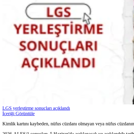
LGS yerleştirme sonuçları açıklandı
İçeriği Görüntüle
Kimlik kartını kaybeden, nüfus cüzdanı olmayan veya nüfus cüzdanınd
2026-ALES/1 sonuçları, 5 Haziran'da açıklanacak ve açıklandığı tarihte