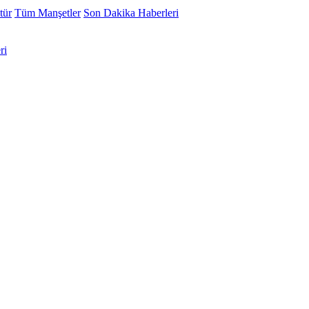
tür
Tüm Manşetler
Son Dakika Haberleri
ri