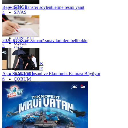
SAMSUN
SİNOP
Beşiktaş'tan transfer söylentilerine resmi yanıt
SİVAS
4
SİİRT
TEKİRDAĞ
TOKAT
TRABZON
TUNCELİ
2026 KPSS ne zaman? sınav tarihleri belli oldu
UŞAK
5
VAN
YALOVA
YOZGAT
ZONGULDAK
ÇANAKKALE
Aşırı Sıcakların İnsani ve Ekonomik Faturası Büyüyor
ÇANKIRI
6
ÇORUM
İSTANBUL
İZMİR
ŞANLIURFA
ŞIRNAK