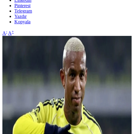
Linkedin
Pinterest
Telegram
Yazdır
Kopyala
-
+
A
A