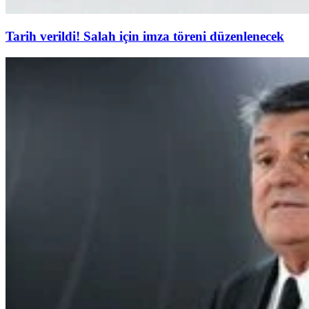
Tarih verildi! Salah için imza töreni düzenlenecek