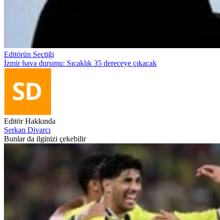
Editörün Seçtiği
İzmir hava durumu: Sıcaklık 35 dereceye çıkacak
Editör Hakkında
Serkan Divarcı
Bunlar da ilginizi çekebilir