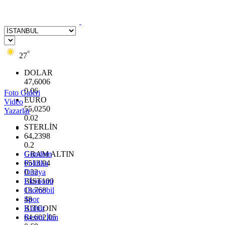
°
27
DOLAR
47,6006
0.06
Foto Galeri
EURO
Video
55,0250
Yazarlar
0.02
STERLİN
64,2398
0.2
GRAM ALTIN
Gündem
6513.94
Politika
0.32
Dünya
BİST100
Ekonomi
13.768
Otomobil
48
Spor
BITCOIN
Kültür
64.602,05
Resmi İlan