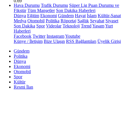
0.69
Hava Durumu
Trafik Durumu
Süper Lig Puan Durumu ve
Fikstür
Tüm Manşetler
Son Dakika Haberleri
Dünya
Eğitim
Ekonomi
Gündem
Hayat
İslam
Kültür-Sanat
Medya
Otomobil
Politika
Röportaj
Sağlık
Seyahat
Siyaset
Son Dakika
Spor
Videolar
Teknoloji
Trend
Yaşam
Yurt
Haberleri
Facebook
Twitter
Instagram
Youtube
Künye / İletişim
Bize Ulaşın
RSS Bağlantıları
Üyelik Girişi
Gündem
Politika
Dünya
Ekonomi
Otomobil
Spor
Kültür
Resmi İlan