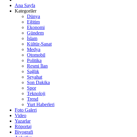
Ana Sayfa
Kategoriler
Dünya
Eğitim
Ekonomi
Gündem
İslam
Kültür-Sanat
Medya
Otomobil
Politika
Resmi İlan
Sağlık
Seyahat
Son Dakika
Spor
Teknoloji
Trend
Yurt Haberleri
Foto Galeri
Video
Yazarlar
Röportaj
Biyografi