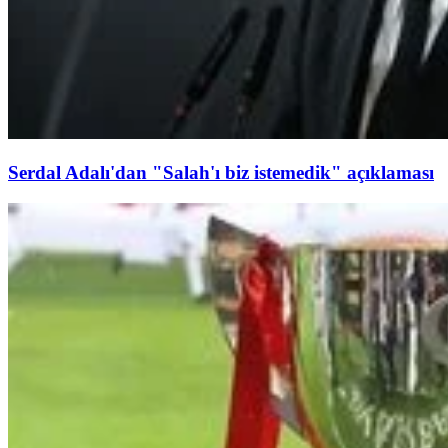
Serdal Adalı'dan "Salah'ı biz istemedik" açıklaması