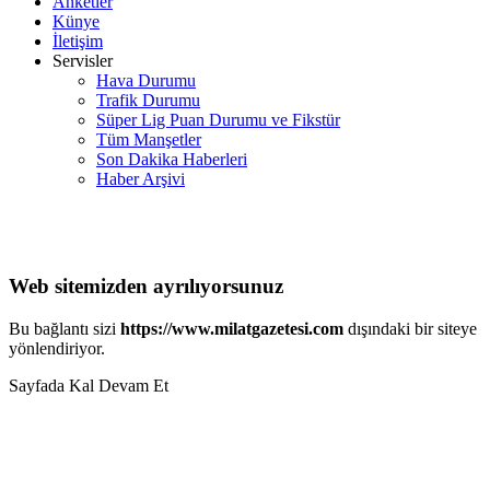
Anketler
Künye
İletişim
Servisler
Hava Durumu
Trafik Durumu
Süper Lig Puan Durumu ve Fikstür
Tüm Manşetler
Son Dakika Haberleri
Haber Arşivi
Web sitemizden ayrılıyorsunuz
Bu bağlantı sizi
https://www.milatgazetesi.com
dışındaki bir siteye
yönlendiriyor.
Sayfada Kal
Devam Et