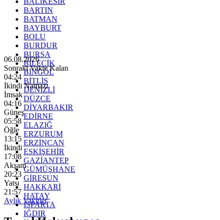
BALIKESİR
BARTIN
BATMAN
BAYBURT
BOLU
BURDUR
BURSA
06.08.2026
BİLECİK
Sonraki Vakte Kalan
BİNGÖL
04:22
BİTLİS
İkindi Namazı
DENİZLİ
İmsak
DÜZCE
04:16
DİYARBAKIR
Güneş
EDİRNE
05:58
ELAZIĞ
Öğle
ERZURUM
13:15
ERZİNCAN
İkindi
ESKİŞEHİR
17:08
GAZİANTEP
Akşam
GÜMÜŞHANE
20:23
GİRESUN
Yatsı
HAKKARİ
21:57
HATAY
Aylık Vakitler
ISPARTA
IĞDIR