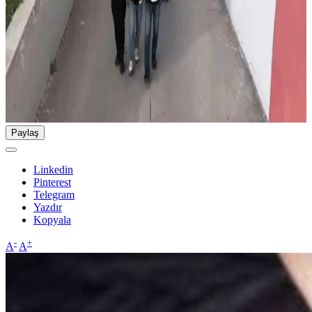
Paylaş
Linkedin
Pinterest
Telegram
Yazdır
Kopyala
-
+
A
A