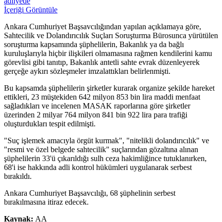
adliyede
İçeriği Görüntüle
Ankara Cumhuriyet Başsavcılığından yapılan açıklamaya göre,
Sahtecilik ve Dolandırıcılık Suçları Soruşturma Bürosunca yürütülen
soruşturma kapsamında şüphelilerin, Bakanlık ya da bağlı
kuruluşlarıyla hiçbir ilişkileri olmamasına rağmen kendilerini kamu
görevlisi gibi tanıtıp, Bakanlık antetli sahte evrak düzenleyerek
gerçeğe aykırı sözleşmeler imzalattıkları belirlenmişti.
Bu kapsamda şüphelilerin şirketler kurarak organize şekilde hareket
ettikleri, 23 müştekiden 642 milyon 853 bin lira maddi menfaat
sağladıkları ve incelenen MASAK raporlarına göre şirketler
üzerinden 2 milyar 764 milyon 841 bin 922 lira para trafiği
oluşturdukları tespit edilmişti.
"Suç işlemek amacıyla örgüt kurmak", "nitelikli dolandırıcılık" ve
"resmi ve özel belgede sahtecilik" suçlarından gözaltına alınan
şüphelilerin 33'ü çıkarıldığı sulh ceza hakimliğince tutuklanırken,
68'i ise hakkında adli kontrol hükümleri uygulanarak serbest
bırakıldı.
Ankara Cumhuriyet Başsavcılığı, 68 şüphelinin serbest
bırakılmasına itiraz edecek.
Kaynak:
AA