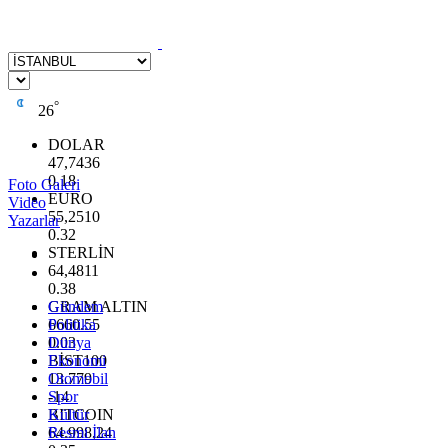
°
26
DOLAR
47,7436
0.18
Foto Galeri
EURO
Video
55,2510
Yazarlar
0.32
STERLİN
64,4811
0.38
GRAM ALTIN
Gündem
6660.55
Politika
0.03
Dünya
BİST100
Ekonomi
13.779
Otomobil
-14
Spor
BITCOIN
Kültür
64.998,24
Resmi İlan