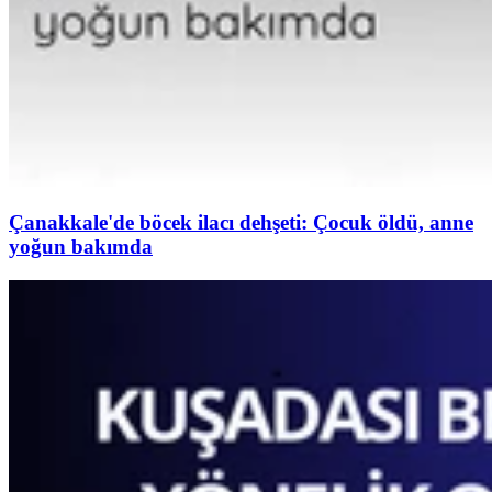
Çanakkale'de böcek ilacı dehşeti: Çocuk öldü, anne
yoğun bakımda