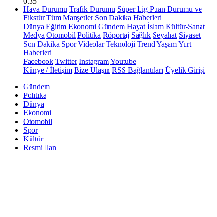
0.35
Hava Durumu
Trafik Durumu
Süper Lig Puan Durumu ve
Fikstür
Tüm Manşetler
Son Dakika Haberleri
Dünya
Eğitim
Ekonomi
Gündem
Hayat
İslam
Kültür-Sanat
Medya
Otomobil
Politika
Röportaj
Sağlık
Seyahat
Siyaset
Son Dakika
Spor
Videolar
Teknoloji
Trend
Yaşam
Yurt
Haberleri
Facebook
Twitter
Instagram
Youtube
Künye / İletişim
Bize Ulaşın
RSS Bağlantıları
Üyelik Girişi
Gündem
Politika
Dünya
Ekonomi
Otomobil
Spor
Kültür
Resmi İlan