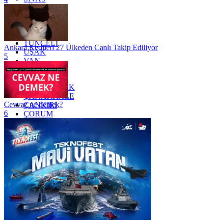
SİİRT
TEKİRDAĞ
TOKAT
TRABZON
TUNCELİ
Ankara Kedileri 27 Ülkeden Canlı Takip Ediliyor
UŞAK
5
VAN
YALOVA
YOZGAT
ZONGULDAK
ÇANAKKALE
Cevvaz ne demek?
ÇANKIRI
6
ÇORUM
İSTANBUL
İZMİR
ŞANLIURFA
ŞIRNAK