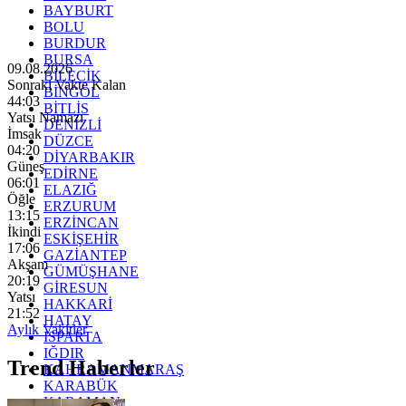
BAYBURT
BOLU
BURDUR
BURSA
09.08.2026
BİLECİK
Sonraki Vakte Kalan
BİNGÖL
44:01
BİTLİS
Yatsı Namazı
DENİZLİ
İmsak
DÜZCE
04:20
DİYARBAKIR
Güneş
EDİRNE
06:01
ELAZIĞ
Öğle
ERZURUM
13:15
ERZİNCAN
İkindi
ESKİŞEHİR
17:06
GAZİANTEP
Akşam
GÜMÜŞHANE
20:19
GİRESUN
Yatsı
HAKKARİ
21:52
HATAY
Aylık Vakitler
ISPARTA
IĞDIR
Trend Haberler
KAHRAMANMARAŞ
KARABÜK
KARAMAN