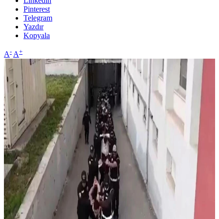
Linkedin
Pinterest
Telegram
Yazdır
Kopyala
-
+
A
A