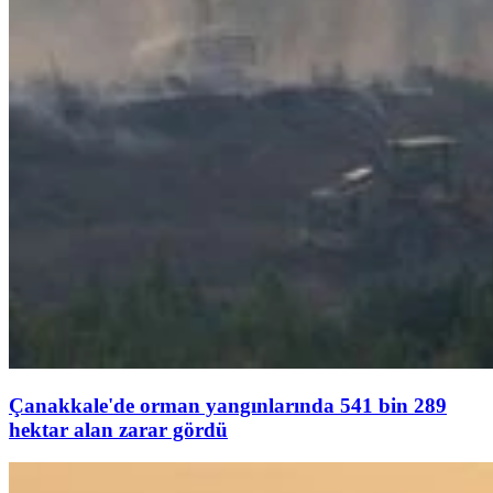
Çanakkale'de orman yangınlarında 541 bin 289
hektar alan zarar gördü