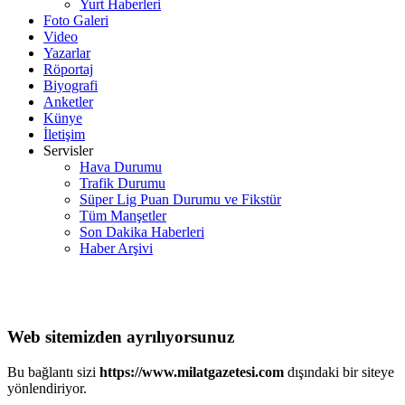
Yurt Haberleri
Foto Galeri
Video
Yazarlar
Röportaj
Biyografi
Anketler
Künye
İletişim
Servisler
Hava Durumu
Trafik Durumu
Süper Lig Puan Durumu ve Fikstür
Tüm Manşetler
Son Dakika Haberleri
Haber Arşivi
Web sitemizden ayrılıyorsunuz
Bu bağlantı sizi
https://www.milatgazetesi.com
dışındaki bir siteye
yönlendiriyor.