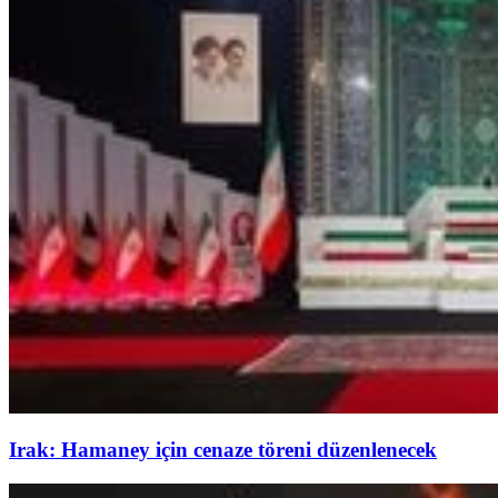
Irak: Hamaney için cenaze töreni düzenlenecek