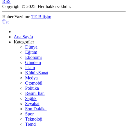
RSS
Copyright © 2025. Her hakkı saklıdır.
Haber Yazılımı:
TE Bilişim
Üst
Ana Sayfa
Kategoriler
Dünya
Eğitim
Ekonomi
Gündem
İslam
Kültür-Sanat
Medya
Otomobil
Politika
Resmi İlan
Sağlık
Seyahat
Son Dakika
Spor
Teknoloji
Trend