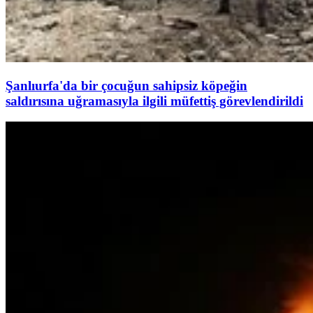
Şanlıurfa'da bir çocuğun sahipsiz köpeğin
saldırısına uğramasıyla ilgili müfettiş görevlendirildi