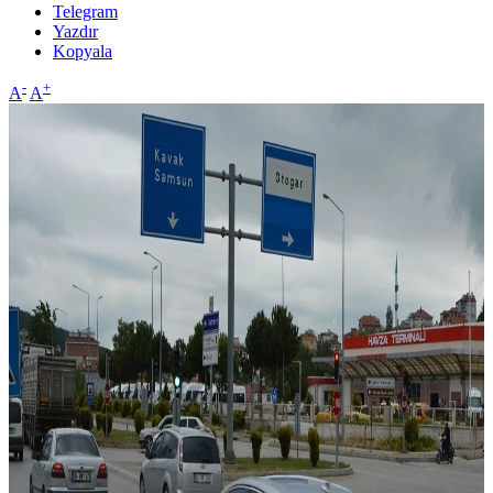
Telegram
Yazdır
Kopyala
-
+
A
A