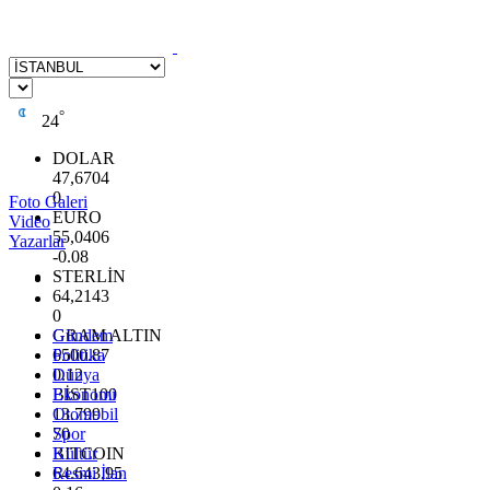
°
24
DOLAR
47,6704
0
Foto Galeri
EURO
Video
55,0406
Yazarlar
-0.08
STERLİN
64,2143
0
GRAM ALTIN
Gündem
6500.87
Politika
0.12
Dünya
BİST100
Ekonomi
13.799
Otomobil
70
Spor
BITCOIN
Kültür
64.643,95
Resmi İlan