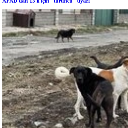
AFAD'dan 13 il için "turuncu" uyarı