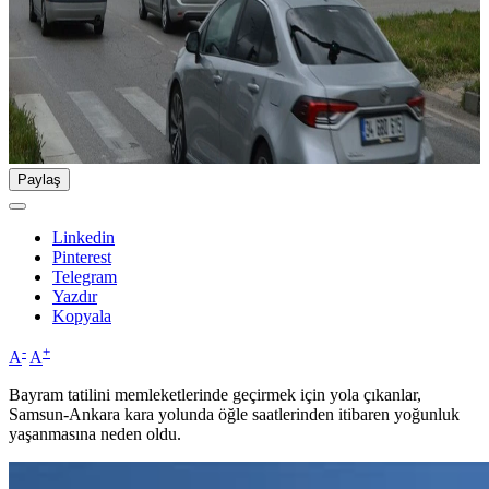
Paylaş
Linkedin
Pinterest
Telegram
Yazdır
Kopyala
-
+
A
A
Bayram tatilini memleketlerinde geçirmek için yola çıkanlar,
Samsun-Ankara kara yolunda öğle saatlerinden itibaren yoğunluk
yaşanmasına neden oldu.