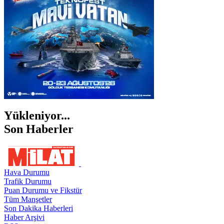
ŞIRNAK
Yükleniyor...
Son Haberler
Hava Durumu
Trafik Durumu
Puan Durumu ve Fikstür
Tüm Manşetler
Son Dakika Haberleri
Haber Arşivi