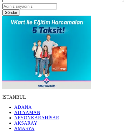
Gönder
İSTANBUL
ADANA
ADIYAMAN
AFYONKARAHİSAR
AKSARAY
AMASYA