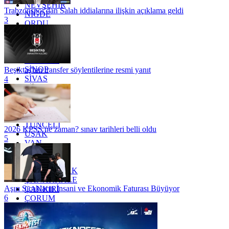
NEVŞEHİR
Trabzonspor'dan Salah iddialarına ilişkin açıklama geldi
NİĞDE
3
ORDU
OSMANİYE
RİZE
SAKARYA
SAMSUN
SİNOP
Beşiktaş'tan transfer söylentilerine resmi yanıt
SİVAS
4
SİİRT
TEKİRDAĞ
TOKAT
TRABZON
TUNCELİ
2026 KPSS ne zaman? sınav tarihleri belli oldu
UŞAK
5
VAN
YALOVA
YOZGAT
ZONGULDAK
ÇANAKKALE
Aşırı Sıcakların İnsani ve Ekonomik Faturası Büyüyor
ÇANKIRI
6
ÇORUM
İSTANBUL
İZMİR
ŞANLIURFA