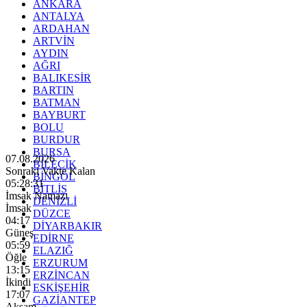
ANKARA
ANTALYA
ARDAHAN
ARTVİN
AYDIN
AĞRI
BALIKESİR
BARTIN
BATMAN
BAYBURT
BOLU
BURDUR
BURSA
07.08.2026
BİLECİK
Sonraki Vakte Kalan
BİNGÖL
05:28:30
BİTLİS
İmsak Namazı
DENİZLİ
İmsak
DÜZCE
04:17
DİYARBAKIR
Güneş
EDİRNE
05:59
ELAZIĞ
Öğle
ERZURUM
13:15
ERZİNCAN
İkindi
ESKİŞEHİR
17:07
GAZİANTEP
Akşam