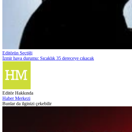
Editörün Seçtiği
İzmir hava durumu: Sıcaklık 35 dereceye çıkacak
Editör Hakkında
Haber Merkezi
Bunlar da ilginizi çekebilir