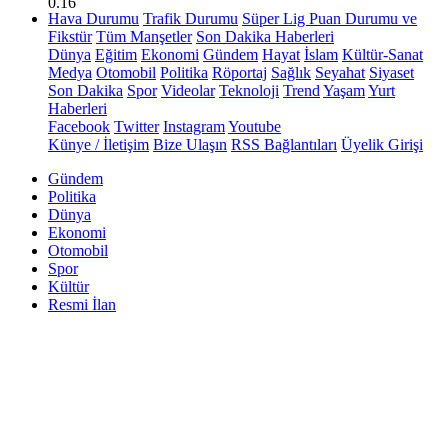
0.16
Hava Durumu
Trafik Durumu
Süper Lig Puan Durumu ve
Fikstür
Tüm Manşetler
Son Dakika Haberleri
Dünya
Eğitim
Ekonomi
Gündem
Hayat
İslam
Kültür-Sanat
Medya
Otomobil
Politika
Röportaj
Sağlık
Seyahat
Siyaset
Son Dakika
Spor
Videolar
Teknoloji
Trend
Yaşam
Yurt
Haberleri
Facebook
Twitter
Instagram
Youtube
Künye / İletişim
Bize Ulaşın
RSS Bağlantıları
Üyelik Girişi
Gündem
Politika
Dünya
Ekonomi
Otomobil
Spor
Kültür
Resmi İlan