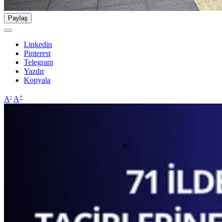
Paylaş
Linkedin
Pinterest
Telegram
Yazdır
Kopyala
-
+
A
A