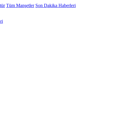
tür
Tüm Manşetler
Son Dakika Haberleri
ri