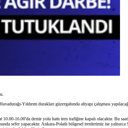
u.
avadurağı-Yıldırım durakları güzergahında altyapı çalışması yapılacağı
10.00-16.00'da demir yolu hattı tren trafiğine kapalı olacaktır. Bu saa
da sefer yapacaktır. Ankara-Polatlı bölgesel trenlerimiz ise yalnızca Sin