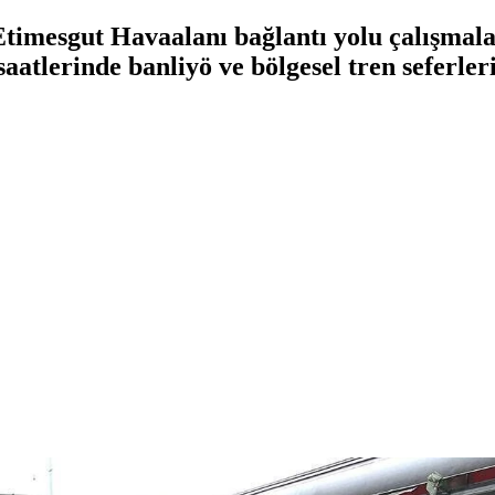
mesgut Havaalanı bağlantı yolu çalışmalar
aatlerinde banliyö ve bölgesel tren seferle