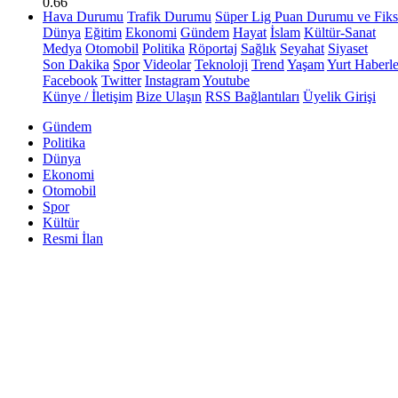
0.66
Hava Durumu
Trafik Durumu
Süper Lig Puan Durumu ve Fiks
Dünya
Eğitim
Ekonomi
Gündem
Hayat
İslam
Kültür-Sanat
Medya
Otomobil
Politika
Röportaj
Sağlık
Seyahat
Siyaset
Son Dakika
Spor
Videolar
Teknoloji
Trend
Yaşam
Yurt Haberle
Facebook
Twitter
Instagram
Youtube
Künye / İletişim
Bize Ulaşın
RSS Bağlantıları
Üyelik Girişi
Gündem
Politika
Dünya
Ekonomi
Otomobil
Spor
Kültür
Resmi İlan