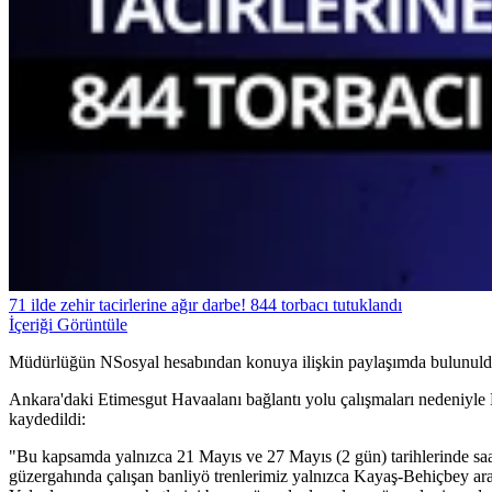
71 ilde zehir tacirlerine ağır darbe! 844 torbacı tutuklandı
İçeriği Görüntüle
Müdürlüğün NSosyal hesabından konuya ilişkin paylaşımda bulunuld
Ankara'daki Etimesgut Havaalanı bağlantı yolu çalışmaları nedeniyle H
kaydedildi:
"Bu kapsamda yalnızca 21 Mayıs ve 27 Mayıs (2 gün) tarihlerinde saat 
güzergahında çalışan banliyö trenlerimiz yalnızca Kayaş-Behiçbey arasın