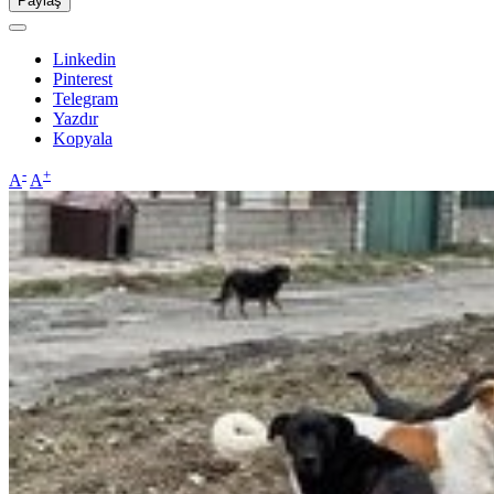
Paylaş
Linkedin
Pinterest
Telegram
Yazdır
Kopyala
-
+
A
A