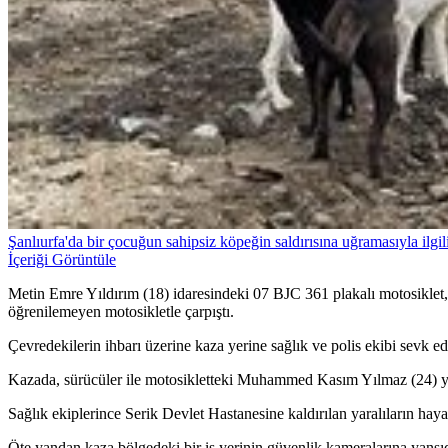
Şanlıurfa'da bir çocuğun sahipsiz köpeğin saldırısına uğramasıyla ilgili
İçeriği Görüntüle
Metin Emre Yıldırım (18) idaresindeki 07 BJC 361 plakalı motosikle
öğrenilemeyen motosikletle çarpıştı.
Çevredekilerin ihbarı üzerine kaza yerine sağlık ve polis ekibi sevk edi
Kazada, sürücüler ile motosikletteki Muhammed Kasım Yılmaz (24) y
Sağlık ekiplerince Serik Devlet Hastanesine kaldırılan yaralıların haya
Öte yandan kaza bölgedeki bir iş yerinin güvenlik kameralarına yansıd