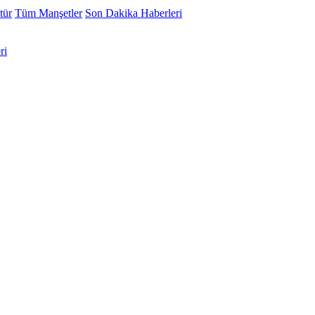
tür
Tüm Manşetler
Son Dakika Haberleri
ri