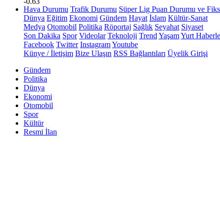
-0.63
Hava Durumu
Trafik Durumu
Süper Lig Puan Durumu ve Fiks
Dünya
Eğitim
Ekonomi
Gündem
Hayat
İslam
Kültür-Sanat
Medya
Otomobil
Politika
Röportaj
Sağlık
Seyahat
Siyaset
Son Dakika
Spor
Videolar
Teknoloji
Trend
Yaşam
Yurt Haberle
Facebook
Twitter
Instagram
Youtube
Künye / İletişim
Bize Ulaşın
RSS Bağlantıları
Üyelik Girişi
Gündem
Politika
Dünya
Ekonomi
Otomobil
Spor
Kültür
Resmi İlan