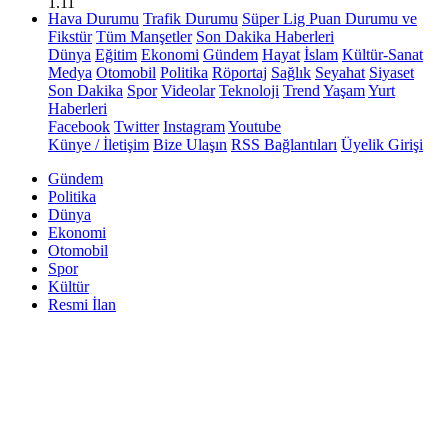
1.11
Hava Durumu
Trafik Durumu
Süper Lig Puan Durumu ve
Fikstür
Tüm Manşetler
Son Dakika Haberleri
Dünya
Eğitim
Ekonomi
Gündem
Hayat
İslam
Kültür-Sanat
Medya
Otomobil
Politika
Röportaj
Sağlık
Seyahat
Siyaset
Son Dakika
Spor
Videolar
Teknoloji
Trend
Yaşam
Yurt
Haberleri
Facebook
Twitter
Instagram
Youtube
Künye / İletişim
Bize Ulaşın
RSS Bağlantıları
Üyelik Girişi
Gündem
Politika
Dünya
Ekonomi
Otomobil
Spor
Kültür
Resmi İlan