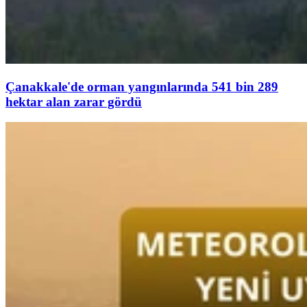
Çanakkale'de orman yangınlarında 541 bin 289
hektar alan zarar gördü