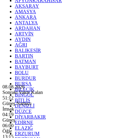
AFYONKARAHİSAR
AKSARAY
AMASYA
ANKARA
ANTALYA
ARDAHAN
ARTVİN
AYDIN
AĞRI
BALIKESİR
BARTIN
BATMAN
BAYBURT
BOLU
BURDUR
BURSA
08.08.2026
BİLECİK
Sonraki Vakte Kalan
BİNGÖL
51:11
BİTLİS
Güneş Namazı
DENİZLİ
İmsak
DÜZCE
04:19
DİYARBAKIR
Güneş
EDİRNE
06:00
ELAZIĞ
Öğle
ERZURUM
13:15