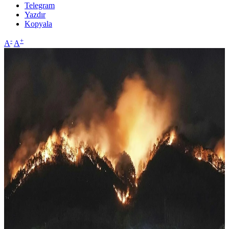
Telegram
Yazdır
Kopyala
-
+
A
A