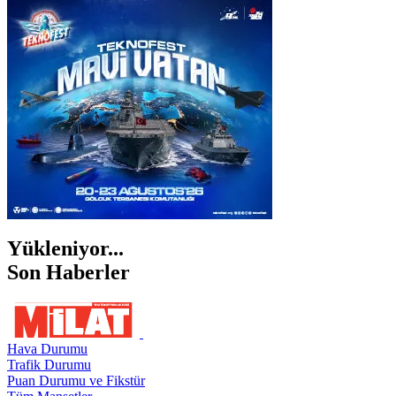
İSTANBUL
İZMİR
ŞANLIURFA
ŞIRNAK
Yükleniyor...
Son Haberler
Hava Durumu
Trafik Durumu
Puan Durumu ve Fikstür