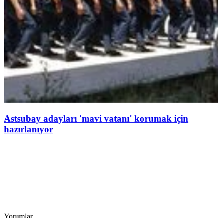
Astsubay adayları 'mavi vatanı' korumak için
hazırlanıyor
Yorumlar