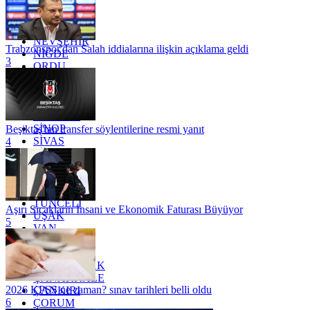
MERSİN
MUĞLA
MUŞ
NEVŞEHİR
Trabzonspor'dan Salah iddialarına ilişkin açıklama geldi
NİĞDE
3
ORDU
OSMANİYE
RİZE
SAKARYA
SAMSUN
SİNOP
Beşiktaş'tan transfer söylentilerine resmi yanıt
SİVAS
4
SİİRT
TEKİRDAĞ
TOKAT
TRABZON
TUNCELİ
Aşırı Sıcakların İnsani ve Ekonomik Faturası Büyüyor
UŞAK
5
VAN
YALOVA
YOZGAT
ZONGULDAK
ÇANAKKALE
2026 KPSS ne zaman? sınav tarihleri belli oldu
ÇANKIRI
6
ÇORUM