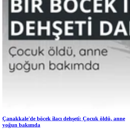
Çanakkale'de böcek ilacı dehşeti: Çocuk öldü, anne
yoğun bakımda