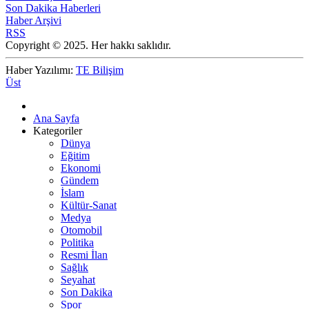
Son Dakika Haberleri
Haber Arşivi
RSS
Copyright © 2025. Her hakkı saklıdır.
Haber Yazılımı:
TE Bilişim
Üst
Ana Sayfa
Kategoriler
Dünya
Eğitim
Ekonomi
Gündem
İslam
Kültür-Sanat
Medya
Otomobil
Politika
Resmi İlan
Sağlık
Seyahat
Son Dakika
Spor