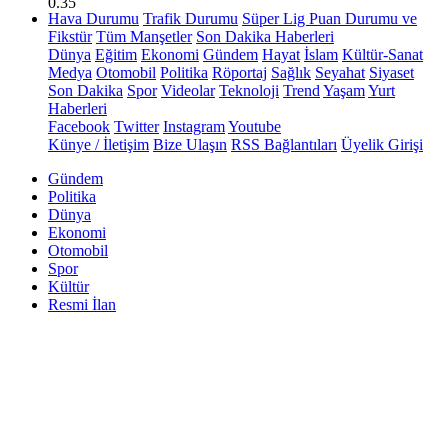
0.35
Hava Durumu
Trafik Durumu
Süper Lig Puan Durumu ve
Fikstür
Tüm Manşetler
Son Dakika Haberleri
Dünya
Eğitim
Ekonomi
Gündem
Hayat
İslam
Kültür-Sanat
Medya
Otomobil
Politika
Röportaj
Sağlık
Seyahat
Siyaset
Son Dakika
Spor
Videolar
Teknoloji
Trend
Yaşam
Yurt
Haberleri
Facebook
Twitter
Instagram
Youtube
Künye / İletişim
Bize Ulaşın
RSS Bağlantıları
Üyelik Girişi
Gündem
Politika
Dünya
Ekonomi
Otomobil
Spor
Kültür
Resmi İlan