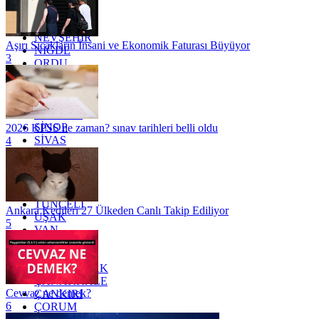
MUĞLA
MUŞ
NEVŞEHİR
Aşırı Sıcakların İnsani ve Ekonomik Faturası Büyüyor
NİĞDE
3
ORDU
OSMANİYE
RİZE
SAKARYA
SAMSUN
SİNOP
2026 KPSS ne zaman? sınav tarihleri belli oldu
SİVAS
4
SİİRT
TEKİRDAĞ
TOKAT
TRABZON
TUNCELİ
Ankara Kedileri 27 Ülkeden Canlı Takip Ediliyor
UŞAK
5
VAN
YALOVA
YOZGAT
ZONGULDAK
ÇANAKKALE
Cevvaz ne demek?
ÇANKIRI
6
ÇORUM