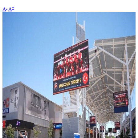
-
+
A
A