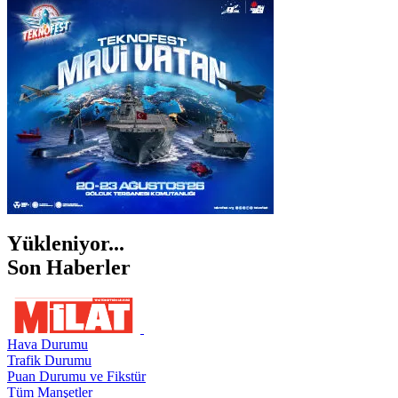
İSTANBUL
İZMİR
ŞANLIURFA
ŞIRNAK
Yükleniyor...
Son Haberler
Hava Durumu
Trafik Durumu
Puan Durumu ve Fikstür
Tüm Manşetler