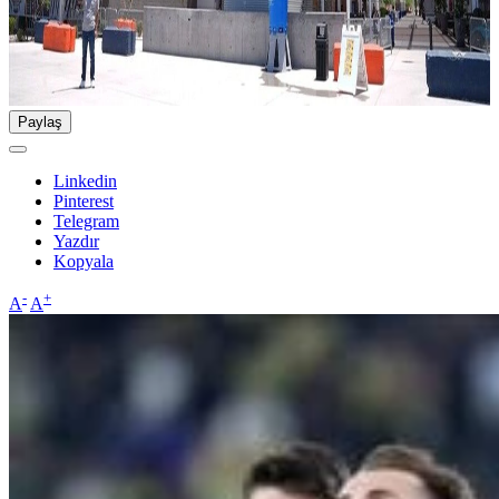
Paylaş
Linkedin
Pinterest
Telegram
Yazdır
Kopyala
-
+
A
A