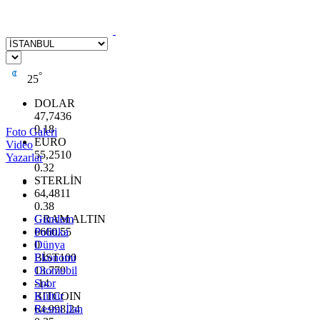
°
25
DOLAR
47,7436
0.18
Foto Galeri
EURO
Video
55,2510
Yazarlar
0.32
STERLİN
64,4811
0.38
GRAM ALTIN
Gündem
6660.55
Politika
0
Dünya
BİST100
Ekonomi
13.779
Otomobil
-14
Spor
BITCOIN
Kültür
64.998,24
Resmi İlan