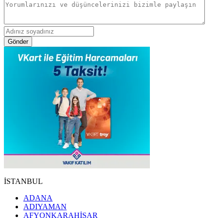
Gönder
İSTANBUL
ADANA
ADIYAMAN
AFYONKARAHİSAR