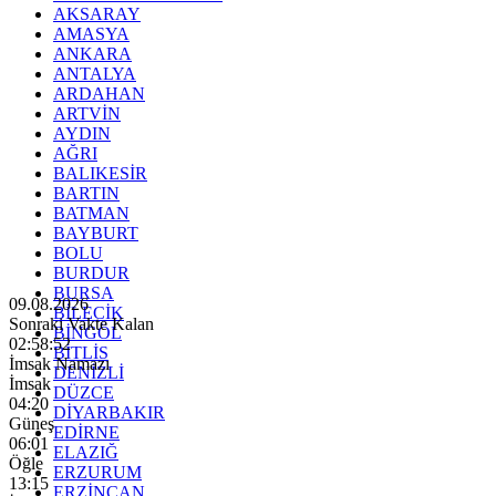
AKSARAY
AMASYA
ANKARA
ANTALYA
ARDAHAN
ARTVİN
AYDIN
AĞRI
BALIKESİR
BARTIN
BATMAN
BAYBURT
BOLU
BURDUR
BURSA
09.08.2026
BİLECİK
Sonraki Vakte Kalan
BİNGÖL
02:58:50
BİTLİS
İmsak Namazı
DENİZLİ
İmsak
DÜZCE
04:20
DİYARBAKIR
Güneş
EDİRNE
06:01
ELAZIĞ
Öğle
ERZURUM
13:15
ERZİNCAN