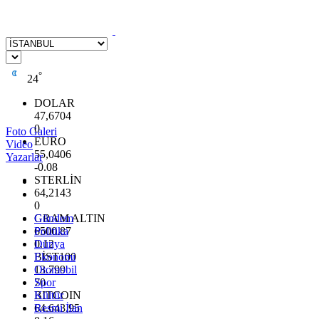
°
24
DOLAR
47,6704
0
Foto Galeri
EURO
Video
55,0406
Yazarlar
-0.08
STERLİN
64,2143
0
GRAM ALTIN
Gündem
6500.87
Politika
0.12
Dünya
BİST100
Ekonomi
13.799
Otomobil
70
Spor
BITCOIN
Kültür
64.643,95
Resmi İlan