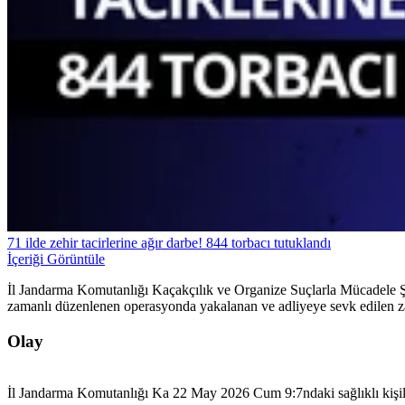
71 ilde zehir tacirlerine ağır darbe! 844 torbacı tutuklandı
İçeriği Görüntüle
İl Jandarma Komutanlığı Kaçakçılık ve Organize Suçlarla Mücadele Ş
zamanlı düzenlenen operasyonda yakalanan ve adliyeye sevk edilen zanlıl
Olay
İl Jandarma Komutanlığı Ka 22 May 2026 Cum 9:7ndaki sağlıklı kişilere