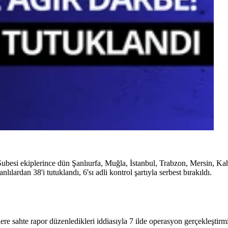
ubesi ekiplerince dün Şanlıurfa, Muğla, İstanbul, Trabzon, Mersin, K
ardan 38'i tutuklandı, 6'sı adli kontrol şartıyla serbest bırakıldı.
 sahte rapor düzenledikleri iddiasıyla 7 ilde operasyon gerçekleştirmiş