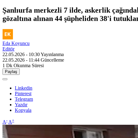
Şanlıurfa merkezli 7 ilde, askerlik çağındak
gözaltına alınan 44 şüpheliden 38'i tutukla
Eda Koyuncu
Editör
22.05.2026 - 10:30
Yayınlanma
22.05.2026 - 11:44
Güncelleme
1 Dk
Okunma Süresi
Paylaş
Linkedin
Pinterest
Telegram
Yazdır
Kopyala
-
+
A
A