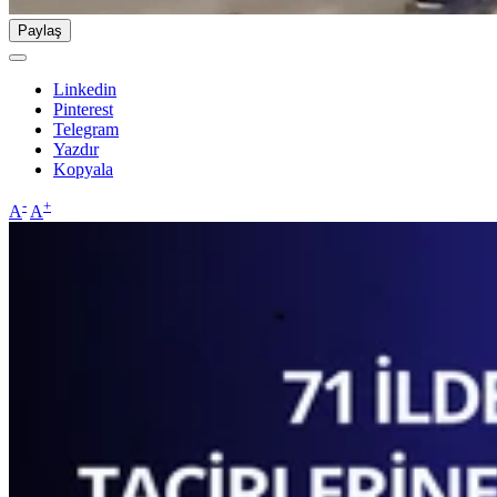
Paylaş
Linkedin
Pinterest
Telegram
Yazdır
Kopyala
-
+
A
A