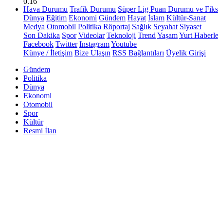
0.16
Hava Durumu
Trafik Durumu
Süper Lig Puan Durumu ve Fiks
Dünya
Eğitim
Ekonomi
Gündem
Hayat
İslam
Kültür-Sanat
Medya
Otomobil
Politika
Röportaj
Sağlık
Seyahat
Siyaset
Son Dakika
Spor
Videolar
Teknoloji
Trend
Yaşam
Yurt Haberle
Facebook
Twitter
Instagram
Youtube
Künye / İletişim
Bize Ulaşın
RSS Bağlantıları
Üyelik Girişi
Gündem
Politika
Dünya
Ekonomi
Otomobil
Spor
Kültür
Resmi İlan