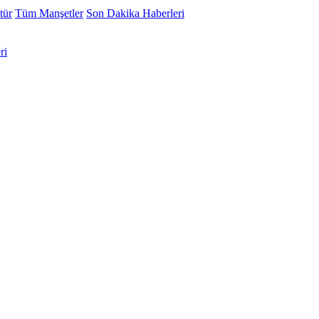
tür
Tüm Manşetler
Son Dakika Haberleri
ri