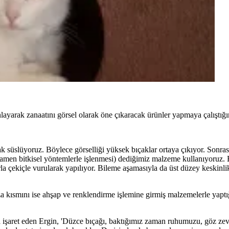
layarak zanaatını görsel olarak öne çıkaracak ürünler yapmaya çalıştığını
ak süslüyoruz. Böylece görselliği yüksek bıçaklar ortaya çıkıyor. Sonra
 tamamen bitkisel yöntemlerle işlenmesi) dediğimiz malzeme kullanıyoru
la çekiçle vurularak yapılıyor. Bileme aşamasıyla da üst düzey keskinli
a kısmını ise ahşap ve renklendirme işlemine girmiş malzemelerle yaptığ
işaret eden Ergin, 'Düzce bıçağı, baktığımız zaman ruhumuzu, göz zevk