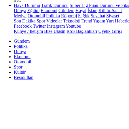
0.87
Hava Durumu
Trafik Durumu
Süper Lig Puan Durumu ve Fiks
Dünya
Eğitim
Ekonomi
Gündem
Hayat
İslam
Kültür-Sanat
Medya
Otomobil
Politika
Röportaj
Sağlık
Seyahat
Siyaset
Son Dakika
Spor
Videolar
Teknoloji
Trend
Yaşam
Yurt Haberle
Facebook
Twitter
Instagram
Youtube
Künye / İletişim
Bize Ulaşın
RSS Bağlantıları
Üyelik Girişi
Gündem
Politika
Dünya
Ekonomi
Otomobil
Spor
Kültür
Resmi İlan