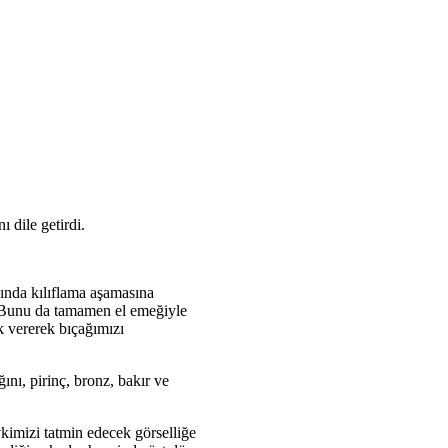
 dile getirdi.
sında kılıflama aşamasına
z. Bunu da tamamen el emeğiyle
k vererek bıçağımızı
ını, pirinç, bronz, bakır ve
imizi tatmin edecek görselliğe