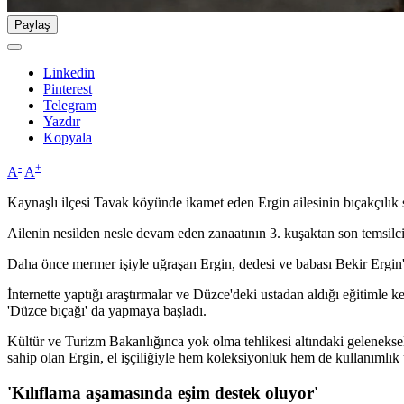
Paylaş
Linkedin
Pinterest
Telegram
Yazdır
Kopyala
-
+
A
A
Kaynaşlı ilçesi Tavak köyünde ikamet eden Ergin ailesinin bıçakçılık 
Ailenin nesilden nesle devam eden zanaatının 3. kuşaktan son temsilci
Daha önce mermer işiyle uğraşan Ergin, dedesi ve babası Bekir Ergin'in
İnternette yaptığı araştırmalar ve Düzce'deki ustadan aldığı eğitimle ke
'Düzce bıçağı' da yapmaya başladı.
Kültür ve Turizm Bakanlığınca yok olma tehlikesi altındaki geleneksel s
sahip olan Ergin, el işçiliğiyle hem koleksiyonluk hem de kullanımlık ür
'Kılıflama aşamasında eşim destek oluyor'