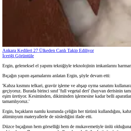
Ankara Kedileri 27 Ülkeden Canlı Takip Ediliyor
İçeriği Görüntüle
Ergin, geleneksel el yapımı tekniğiyle teknolojinin imkanlarını harman
Bıçağın yapım aşamalarını anlatan Ergin, şöyle devam etti:
'Kabza kısmını telkari, gravür işleme ve ahşap oyma sanatını kullanar
geçiyoruz. Burada birinci sınıf 'full vegetal deri' (hayvan derisinin
eşim üretiyor. Kesiminden, dikiminden işlemesine kadar belli aparatlar
tamamlıyoruz.'
Ergin, bıçakların namlu kısmında çeliğin her türünü kullandığını, kabz
alüminyum materyallerle de süslediğini ifade etti.
Düzce bıçağının hem görselliği hem de mukavemetiyle ünlü olduğuna 