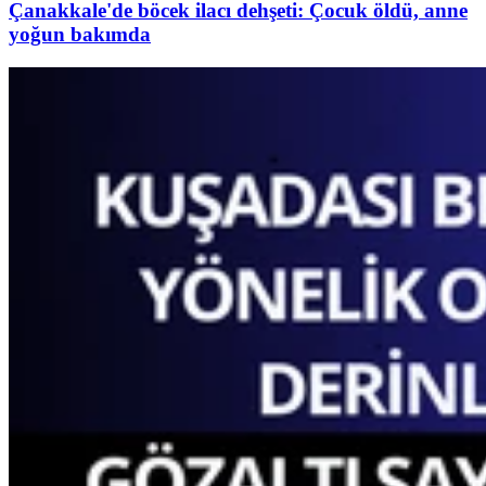
Çanakkale'de böcek ilacı dehşeti: Çocuk öldü, anne
yoğun bakımda