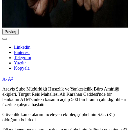
Paylaş
Linkedin
Pinterest
Telegram
Yazdır
Kopyala
-
+
A
A
Asayiş Şube Müdürlüğü Hırsızlık ve Yankesicilik Büro Amirliği
ekipleri, Turgut Reis Mahallesi Ali Karahan Caddesi'nde bir
bankanın ATM'sindeki kasanın açılıp 500 bin liranın çalındığı ihbarı
üzerine çalışma başlattı.
Güvenlik kameralarını inceleyen ekipler, şüphelinin S.G. (31)
olduğunu belirledi.
Düzenlenen operasyonla yakalanan şüphelinin üstünde ve evinde 32