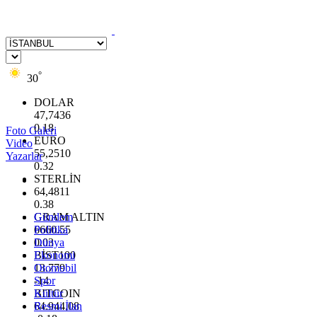
°
30
DOLAR
47,7436
0.18
Foto Galeri
EURO
Video
55,2510
Yazarlar
0.32
STERLİN
64,4811
0.38
GRAM ALTIN
Gündem
6660.55
Politika
0.03
Dünya
BİST100
Ekonomi
13.779
Otomobil
-14
Spor
BITCOIN
Kültür
64.944,08
Resmi İlan