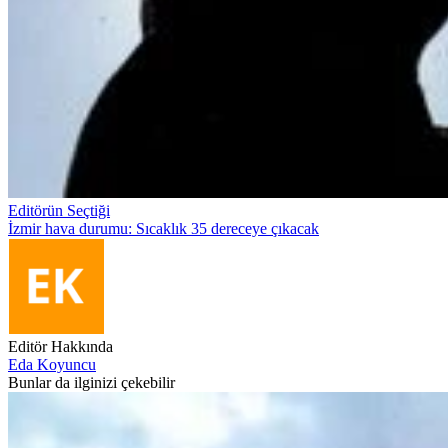
Editörün Seçtiği
İzmir hava durumu: Sıcaklık 35 dereceye çıkacak
Editör Hakkında
Eda Koyuncu
Bunlar da ilginizi çekebilir