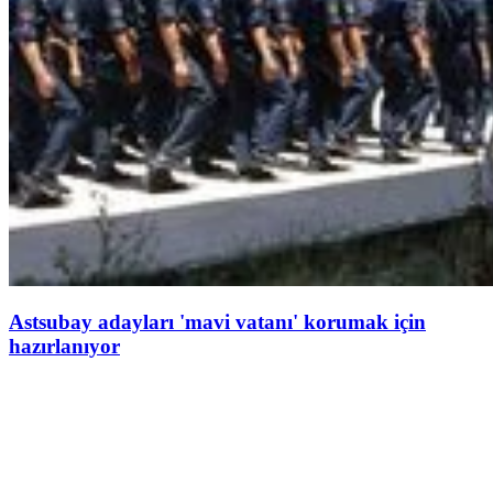
Astsubay adayları 'mavi vatanı' korumak için
hazırlanıyor