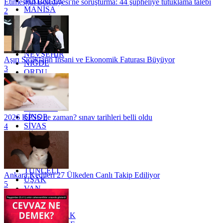
MALATYA
Etimesgut Belediyesi'ne soruşturma: 44 şüpheliye tutuklama talebi
MANİSA
2
MARDİN
MERSİN
MUĞLA
MUŞ
NEVŞEHİR
Aşırı Sıcakların İnsani ve Ekonomik Faturası Büyüyor
NİĞDE
3
ORDU
OSMANİYE
RİZE
SAKARYA
SAMSUN
SİNOP
2026 KPSS ne zaman? sınav tarihleri belli oldu
SİVAS
4
SİİRT
TEKİRDAĞ
TOKAT
TRABZON
TUNCELİ
Ankara Kedileri 27 Ülkeden Canlı Takip Ediliyor
UŞAK
5
VAN
YALOVA
YOZGAT
ZONGULDAK