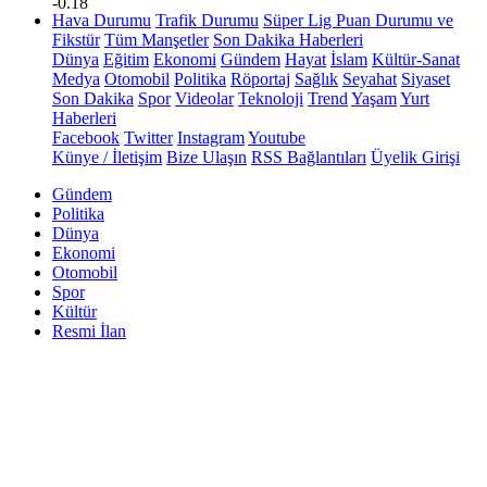
-0.18
Hava Durumu
Trafik Durumu
Süper Lig Puan Durumu ve
Fikstür
Tüm Manşetler
Son Dakika Haberleri
Dünya
Eğitim
Ekonomi
Gündem
Hayat
İslam
Kültür-Sanat
Medya
Otomobil
Politika
Röportaj
Sağlık
Seyahat
Siyaset
Son Dakika
Spor
Videolar
Teknoloji
Trend
Yaşam
Yurt
Haberleri
Facebook
Twitter
Instagram
Youtube
Künye / İletişim
Bize Ulaşın
RSS Bağlantıları
Üyelik Girişi
Gündem
Politika
Dünya
Ekonomi
Otomobil
Spor
Kültür
Resmi İlan