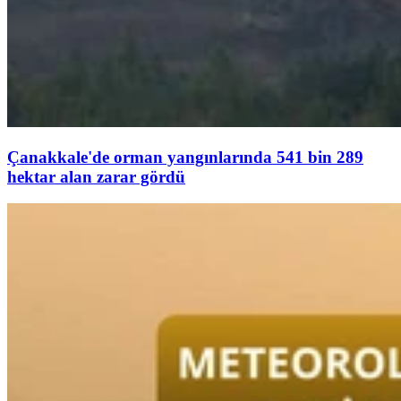
Çanakkale'de orman yangınlarında 541 bin 289
hektar alan zarar gördü