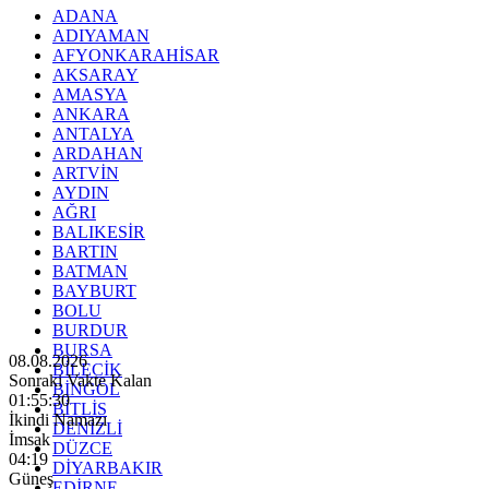
ADANA
ADIYAMAN
AFYONKARAHİSAR
AKSARAY
AMASYA
ANKARA
ANTALYA
ARDAHAN
ARTVİN
AYDIN
AĞRI
BALIKESİR
BARTIN
BATMAN
BAYBURT
BOLU
BURDUR
BURSA
08.08.2026
BİLECİK
Sonraki Vakte Kalan
BİNGÖL
01:55:28
BİTLİS
İkindi Namazı
DENİZLİ
İmsak
DÜZCE
04:19
DİYARBAKIR
Güneş
EDİRNE