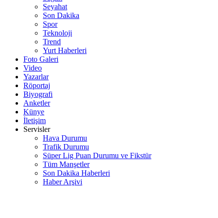
Seyahat
Son Dakika
Spor
Teknoloji
Trend
Yurt Haberleri
Foto Galeri
Video
Yazarlar
Röportaj
Biyografi
Anketler
Künye
İletişim
Servisler
Hava Durumu
Trafik Durumu
Süper Lig Puan Durumu ve Fikstür
Tüm Manşetler
Son Dakika Haberleri
Haber Arşivi