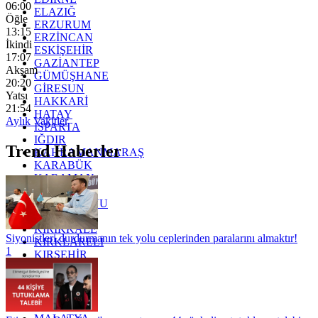
06:00
ELAZIĞ
Öğle
ERZURUM
13:15
ERZİNCAN
İkindi
ESKİŞEHİR
17:07
GAZİANTEP
Akşam
GÜMÜŞHANE
20:20
GİRESUN
Yatsı
HAKKARİ
21:54
HATAY
Aylık Vakitler
ISPARTA
IĞDIR
Trend Haberler
KAHRAMANMARAŞ
KARABÜK
KARAMAN
KARS
KASTAMONU
KAYSERİ
KIRIKKALE
Siyonistleri durdurmanın tek yolu ceplerinden paralarını almaktır!
KIRKLARELİ
1
KIRŞEHİR
KOCAELİ
KONYA
KÜTAHYA
KİLİS