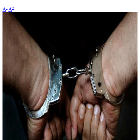
-
+
A
A