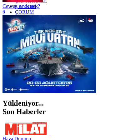
ÇANAKKALE
Cevvaz ne demek?
ÇANKIRI
6
ÇORUM
İSTANBUL
İZMİR
ŞANLIURFA
ŞIRNAK
Yükleniyor...
Son Haberler
Hava Durumu