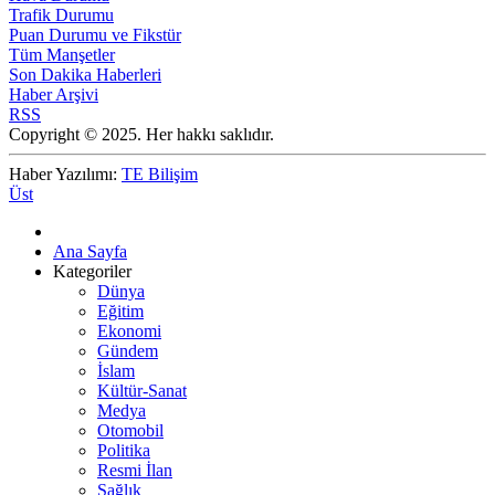
Trafik Durumu
Puan Durumu ve Fikstür
Tüm Manşetler
Son Dakika Haberleri
Haber Arşivi
RSS
Copyright © 2025. Her hakkı saklıdır.
Haber Yazılımı:
TE Bilişim
Üst
Ana Sayfa
Kategoriler
Dünya
Eğitim
Ekonomi
Gündem
İslam
Kültür-Sanat
Medya
Otomobil
Politika
Resmi İlan
Sağlık