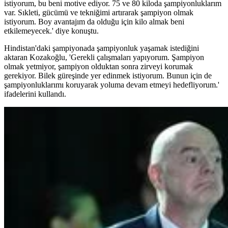
istiyorum, bu beni motive ediyor. 75 ve 80 kiloda şampiyonluklarım
var. Sıkleti, gücümü ve tekniğimi artırarak şampiyon olmak
istiyorum. Boy avantajım da olduğu için kilo almak beni
etkilemeyecek.' diye konuştu.
Hindistan'daki şampiyonada şampiyonluk yaşamak istediğini
aktaran Kozakoğlu, 'Gerekli çalışmaları yapıyorum. Şampiyon
olmak yetmiyor, şampiyon olduktan sonra zirveyi korumak
gerekiyor. Bilek güreşinde yer edinmek istiyorum. Bunun için de
şampiyonluklarımı koruyarak yoluma devam etmeyi hedefliyorum.'
ifadelerini kullandı.