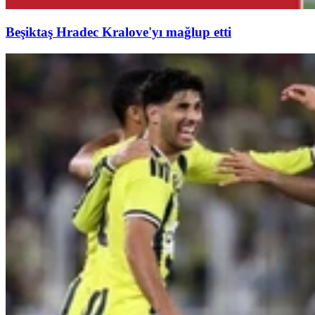
Beşiktaş Hradec Kralove'yı mağlup etti