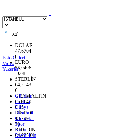
°
24
DOLAR
47,6704
0
Foto Galeri
EURO
Video
55,0406
Yazarlar
-0.08
STERLİN
64,2143
0
GRAM ALTIN
Gündem
6510.40
Politika
0.45
Dünya
BİST100
Ekonomi
13.799
Otomobil
70
Spor
BITCOIN
Kültür
64.225,61
Resmi İlan