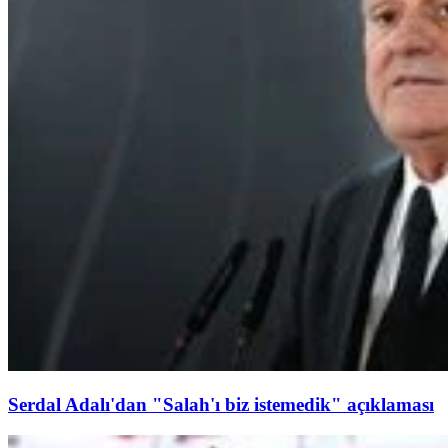
Serdal Adalı'dan "Salah'ı biz istemedik" açıklaması