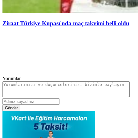
Ziraat Türkiye Kupası'nda maç takvimi belli oldu
Yorumlar
Gönder