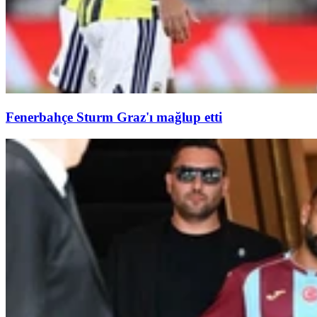
Fenerbahçe Sturm Graz'ı mağlup etti