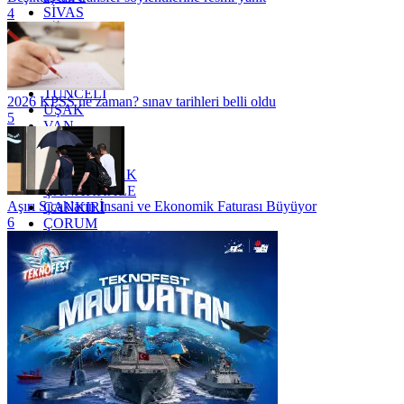
SİVAS
4
SİİRT
TEKİRDAĞ
TOKAT
TRABZON
TUNCELİ
2026 KPSS ne zaman? sınav tarihleri belli oldu
UŞAK
5
VAN
YALOVA
YOZGAT
ZONGULDAK
ÇANAKKALE
Aşırı Sıcakların İnsani ve Ekonomik Faturası Büyüyor
ÇANKIRI
6
ÇORUM
İSTANBUL
İZMİR
ŞANLIURFA
ŞIRNAK