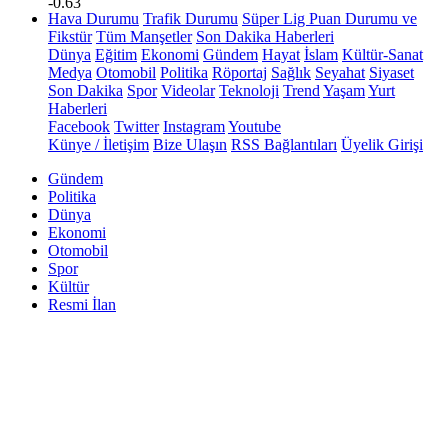
-0.63
Hava Durumu
Trafik Durumu
Süper Lig Puan Durumu ve
Fikstür
Tüm Manşetler
Son Dakika Haberleri
Dünya
Eğitim
Ekonomi
Gündem
Hayat
İslam
Kültür-Sanat
Medya
Otomobil
Politika
Röportaj
Sağlık
Seyahat
Siyaset
Son Dakika
Spor
Videolar
Teknoloji
Trend
Yaşam
Yurt
Haberleri
Facebook
Twitter
Instagram
Youtube
Künye / İletişim
Bize Ulaşın
RSS Bağlantıları
Üyelik Girişi
Gündem
Politika
Dünya
Ekonomi
Otomobil
Spor
Kültür
Resmi İlan