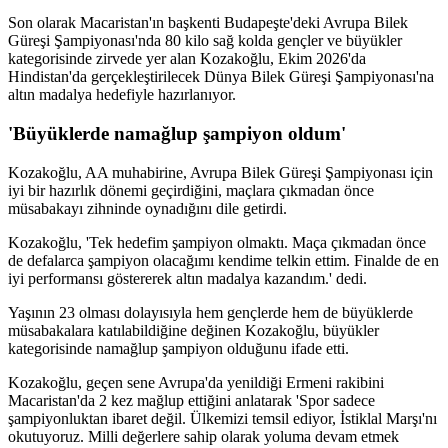
Son olarak Macaristan'ın başkenti Budapeşte'deki Avrupa Bilek
Güreşi Şampiyonası'nda 80 kilo sağ kolda gençler ve büyükler
kategorisinde zirvede yer alan Kozakoğlu, Ekim 2026'da
Hindistan'da gerçekleştirilecek Dünya Bilek Güreşi Şampiyonası'na
altın madalya hedefiyle hazırlanıyor.
'Büyüklerde namağlup şampiyon oldum'
Kozakoğlu, AA muhabirine, Avrupa Bilek Güreşi Şampiyonası için
iyi bir hazırlık dönemi geçirdiğini, maçlara çıkmadan önce
müsabakayı zihninde oynadığını dile getirdi.
Kozakoğlu, 'Tek hedefim şampiyon olmaktı. Maça çıkmadan önce
de defalarca şampiyon olacağımı kendime telkin ettim. Finalde de en
iyi performansı göstererek altın madalya kazandım.' dedi.
Yaşının 23 olması dolayısıyla hem gençlerde hem de büyüklerde
müsabakalara katılabildiğine değinen Kozakoğlu, büyükler
kategorisinde namağlup şampiyon olduğunu ifade etti.
Kozakoğlu, geçen sene Avrupa'da yenildiği Ermeni rakibini
Macaristan'da 2 kez mağlup ettiğini anlatarak 'Spor sadece
şampiyonluktan ibaret değil. Ülkemizi temsil ediyor, İstiklal Marşı'nı
okutuyoruz. Milli değerlere sahip olarak yoluma devam etmek