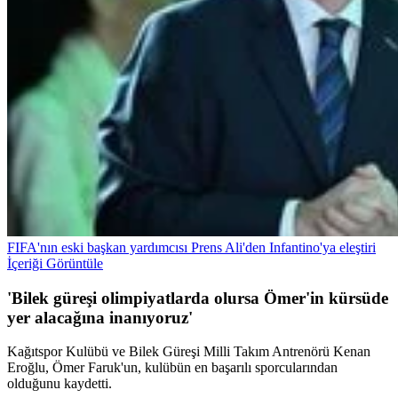
FIFA'nın eski başkan yardımcısı Prens Ali'den Infantino'ya eleştiri
İçeriği Görüntüle
'Bilek güreşi olimpiyatlarda olursa Ömer'in kürsüde
yer alacağına inanıyoruz'
Kağıtspor Kulübü ve Bilek Güreşi Milli Takım Antrenörü Kenan
Eroğlu, Ömer Faruk'un, kulübün en başarılı sporcularından
olduğunu kaydetti.