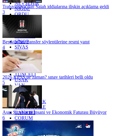
NEVŞEHİR
Trabzonspor'dan Salah iddialarına ilişkin açıklama geldi
NİĞDE
3
ORDU
OSMANİYE
RİZE
SAKARYA
SAMSUN
SİNOP
Beşiktaş'tan transfer söylentilerine resmi yanıt
SİVAS
4
SİİRT
TEKİRDAĞ
TOKAT
TRABZON
TUNCELİ
2026 KPSS ne zaman? sınav tarihleri belli oldu
UŞAK
5
VAN
YALOVA
YOZGAT
ZONGULDAK
ÇANAKKALE
Aşırı Sıcakların İnsani ve Ekonomik Faturası Büyüyor
ÇANKIRI
6
ÇORUM
İSTANBUL
İZMİR
ŞANLIURFA