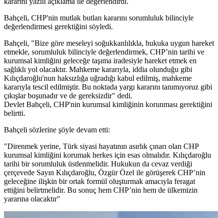
kararını yazılı açıklama ile değerlendirdi.
Bahçeli, CHP'nin mutlak butlan kararını sorumluluk bilinciyle
değerlendirmesi gerektiğini söyledi.
Bahçeli, "Bize göre meseleyi soğukkanlılıkla, hukuka uygun hareket
etmekle, sorumluluk bilinciyle değerlendirmek, CHP’nin tarihi ve
kurumsal kimliğini geleceğe taşıma iradesiyle hareket etmek en
sağlıklı yol olacaktır. Mahkeme kararıyla, iddia olunduğu gibi
Kılıçdaroğlu'nun haksızlığa uğradığı kabul edilmiş, mahkeme
kararıyla tescil edilmiştir. Bu noktada yargı kararını tanımıyoruz gibi
çıkışlar boşunadır ve de gereksizdir" dedi.
Devlet Bahçeli, CHP'nin kurumsal kimliğinin korunması gerektiğini
belirtti.
Bahçeli sözlerine şöyle devam etti:
"Direnmek yerine, Türk siyasi hayatının asırlık çınarı olan CHP
kurumsal kimliğini korumak herkes için esas olmalıdır. Kılıçdaroğlu
tarihi bir sorumluluk üstlenmelidir. Hukukun da cevaz verdiği
çerçevede Sayın Kılıçdaroğlu, Özgür Özel ile görüşerek CHP’nin
geleceğine ilişkin bir ortak formül oluşturmak amacıyla feragat
ettiğini belirtmelidir. Bu sonuç hem CHP’nin hem de ülkemizin
yararına olacaktır"