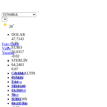
°
26
DOLAR
47,7143
0.16
Foto Galeri
EURO
Video
55,0317
Yazarlar
-0.02
STERLİN
64,2463
0.07
GRAM ALTIN
Gündem
6574.81
Politika
1.44
Dünya
BİST100
Ekonomi
13.799
Otomobil
70
Spor
BITCOIN
Kültür
64.225,61
Resmi İlan