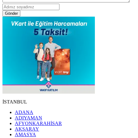
Gönder
İSTANBUL
ADANA
ADIYAMAN
AFYONKARAHİSAR
AKSARAY
AMASYA