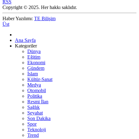
RSS
Copyright © 2025. Her hakkı saklıdır.
Haber Yazılımı:
TE Bilişim
Üst
Ana Sayfa
Kategoriler
Dünya
Eğitim
Ekonomi
Gündem
İslam
Kültür-Sanat
Medya
Otomobil
Politika
Resmi İlan
Sağlık
Seyahat
Son Dakika
Spor
Teknoloji
Trend