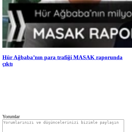
Hür Ağbaba’nın para trafiği MASAK raporunda
çıktı
Yorumlar