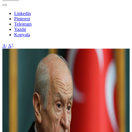
Linkedin
Pinterest
Telegram
Yazdır
Kopyala
-
+
A
A