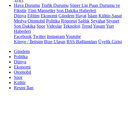
-0.63
Hava Durumu
Trafik Durumu
Süper Lig Puan Durumu ve
Fikstür
Tüm Manşetler
Son Dakika Haberleri
Dünya
Eğitim
Ekonomi
Gündem
Hayat
İslam
Kültür-Sanat
Medya
Otomobil
Politika
Röportaj
Sağlık
Seyahat
Siyaset
Son Dakika
Spor
Videolar
Teknoloji
Trend
Yaşam
Yurt
Haberleri
Facebook
Twitter
Instagram
Youtube
Künye / İletişim
Bize Ulaşın
RSS Bağlantıları
Üyelik Girişi
Gündem
Politika
Dünya
Ekonomi
Otomobil
Spor
Kültür
Resmi İlan