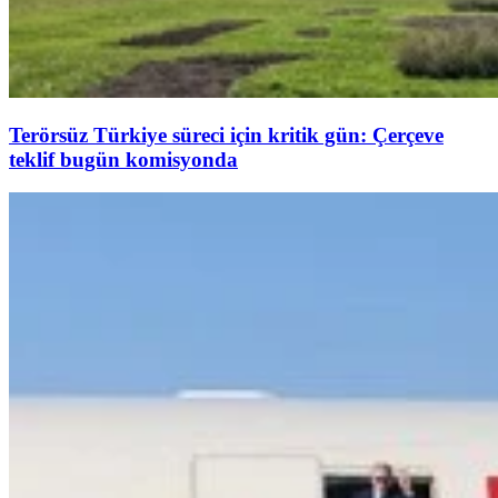
Terörsüz Türkiye süreci için kritik gün: Çerçeve
teklif bugün komisyonda