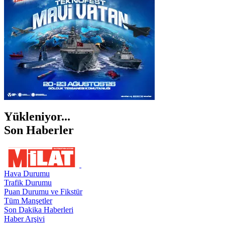
ŞIRNAK
Yükleniyor...
Son Haberler
Hava Durumu
Trafik Durumu
Puan Durumu ve Fikstür
Tüm Manşetler
Son Dakika Haberleri
Haber Arşivi