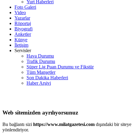
Yurt Haberleri
Foto Galeri
Video
Yazarlar
Röportaj
Biyografi
Anketler
Künye
İletişim
Servisler
Hava Durumu
Trafik Durumu
Süper Lig Puan Durumu ve Fikstür
Tüm Manşetler
Son Dakika Haberleri
Haber Arşivi
Web sitemizden ayrılıyorsunuz
Bu bağlantı sizi
https://www.milatgazetesi.com
dışındaki bir siteye
yönlendiriyor.