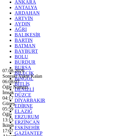
ANKARA
ANTALYA
ARDAHAN
ARTVİN
AYDIN
AĞRI
BALIKESİR
BARTIN
BATMAN
BAYBURT
BOLU
BURDUR
BURSA
07.08.2026
BİLECİK
Sonraki Vakte Kalan
BİNGÖL
06:08:05
BİTLİS
Öğle Namazı
DENİZLİ
İmsak
DÜZCE
04:17
DİYARBAKIR
Güneş
EDİRNE
05:59
ELAZIĞ
Öğle
ERZURUM
13:15
ERZİNCAN
İkindi
ESKİŞEHİR
17:07
GAZİANTEP