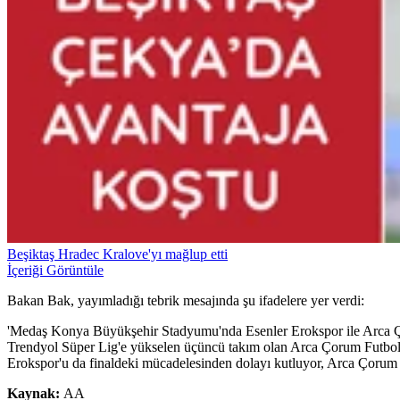
Beşiktaş Hradec Kralove'yı mağlup etti
İçeriği Görüntüle
Bakan Bak, yayımladığı tebrik mesajında şu ifadelere yer verdi:
'Medaş Konya Büyükşehir Stadyumu'nda Esenler Erokspor ile Arca Ço
Trendyol Süper Lig'e yükselen üçüncü takım olan Arca Çorum Futbol Ku
Erokspor'u da finaldeki mücadelesinden dolayı kutluyor, Arca Çorum
Kaynak:
AA