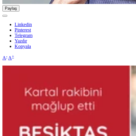
Paylaş
Linkedin
Pinterest
Telegram
Yazdır
Kopyala
-
+
A
A