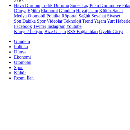
-0.63
Hava Durumu
Trafik Durumu
Süper Lig Puan Durumu ve Fiks
Dünya
Eğitim
Ekonomi
Gündem
Hayat
İslam
Kültür-Sanat
Medya
Otomobil
Politika
Röportaj
Sağlık
Seyahat
Siyaset
Son Dakika
Spor
Videolar
Teknoloji
Trend
Yaşam
Yurt Haberle
Facebook
Twitter
Instagram
Youtube
Künye / İletişim
Bize Ulaşın
RSS Bağlantıları
Üyelik Girişi
Gündem
Politika
Dünya
Ekonomi
Otomobil
Spor
Kültür
Resmi İlan