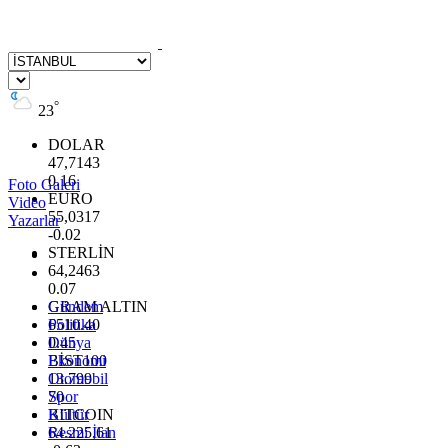
°
23
DOLAR
47,7143
0.16
Foto Galeri
EURO
Video
55,0317
Yazarlar
-0.02
STERLİN
64,2463
0.07
GRAM ALTIN
Gündem
6510.40
Politika
0.45
Dünya
BİST100
Ekonomi
13.799
Otomobil
70
Spor
BITCOIN
Kültür
64.225,61
Resmi İlan