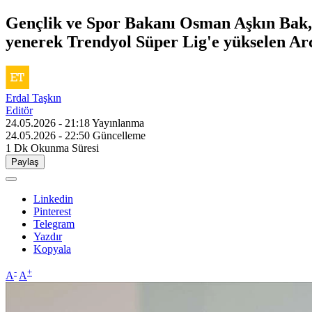
Gençlik ve Spor Bakanı Osman Aşkın Bak, T
yenerek Trendyol Süper Lig'e yükselen Ar
Erdal Taşkın
Editör
24.05.2026 - 21:18
Yayınlanma
24.05.2026 - 22:50
Güncelleme
1 Dk
Okunma Süresi
Paylaş
Linkedin
Pinterest
Telegram
Yazdır
Kopyala
-
+
A
A