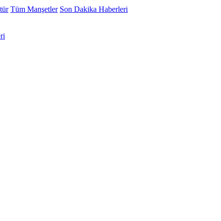
tür
Tüm Manşetler
Son Dakika Haberleri
ri