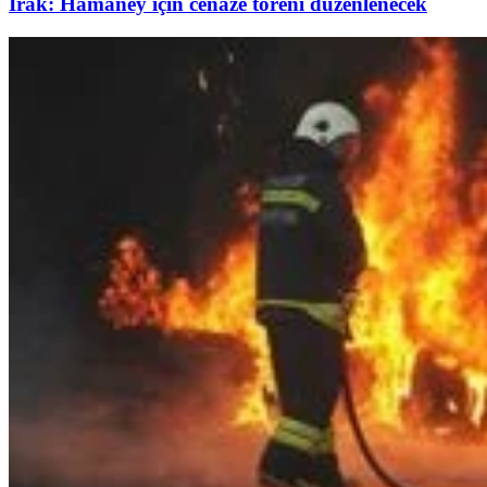
Irak: Hamaney için cenaze töreni düzenlenecek