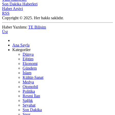
Son Dakika Haberleri
Haber Arşivi
RSS
Copyright © 2025. Her hakkı saklıdır.
Haber Yazılımı:
TE Bilişim
Üst
Ana Sayfa
Kategoriler
Dünya
Eğitim
Ekonomi
Gündem
İslam
Kültür-Sanat
Medya
Otomobil
Politika
Resmi İlan
Sağlık
Seyahat
Son Dakika
Spor