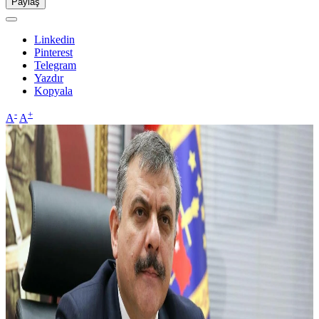
Paylaş
Linkedin
Pinterest
Telegram
Yazdır
Kopyala
-
+
A
A