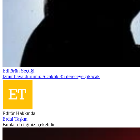
Editörün Seçtiği
İzmir hava durumu: Sıcaklık 35 dereceye çıkacak
Editör Hakkında
Erdal Taşkın
Bunlar da ilginizi çekebilir