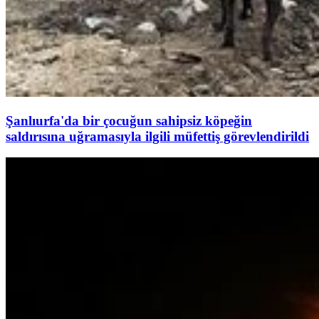
Şanlıurfa'da bir çocuğun sahipsiz köpeğin
saldırısına uğramasıyla ilgili müfettiş görevlendirildi