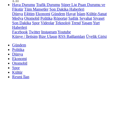
1.11
Hava Durumu
Trafik Durumu
Süper Lig Puan Durumu ve
Fikstür
Tüm Manşetler
Son Dakika Haberleri
Dünya
Eğitim
Ekonomi
Gündem
Hayat
İslam
Kültür-Sanat
Medya
Otomobil
Politika
Röportaj
Sağlık
Seyahat
Siyaset
Son Dakika
Spor
Videolar
Teknoloji
Trend
Yaşam
Yurt
Haberleri
Facebook
Twitter
Instagram
Youtube
Künye / İletişim
Bize Ulaşın
RSS Bağlantıları
Üyelik Girişi
Gündem
Politika
Dünya
Ekonomi
Otomobil
Spor
Kültür
Resmi İlan