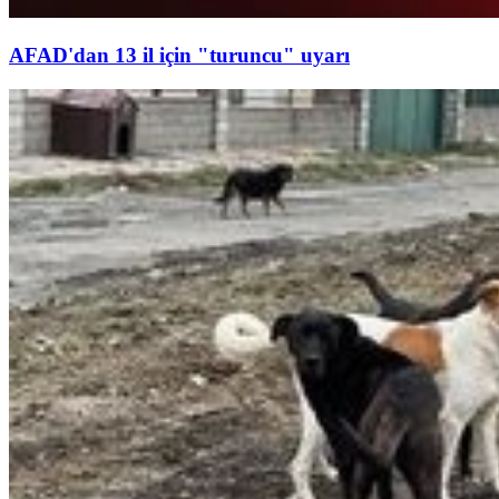
AFAD'dan 13 il için "turuncu" uyarı