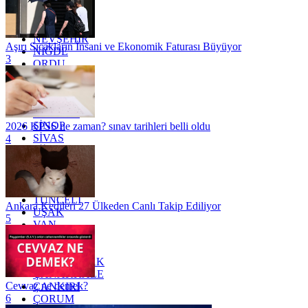
MERSİN
MUĞLA
MUŞ
NEVŞEHİR
Aşırı Sıcakların İnsani ve Ekonomik Faturası Büyüyor
NİĞDE
3
ORDU
OSMANİYE
RİZE
SAKARYA
SAMSUN
SİNOP
2026 KPSS ne zaman? sınav tarihleri belli oldu
SİVAS
4
SİİRT
TEKİRDAĞ
TOKAT
TRABZON
TUNCELİ
Ankara Kedileri 27 Ülkeden Canlı Takip Ediliyor
UŞAK
5
VAN
YALOVA
YOZGAT
ZONGULDAK
ÇANAKKALE
Cevvaz ne demek?
ÇANKIRI
6
ÇORUM