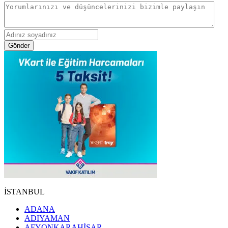
Gönder
İSTANBUL
ADANA
ADIYAMAN
AFYONKARAHİSAR