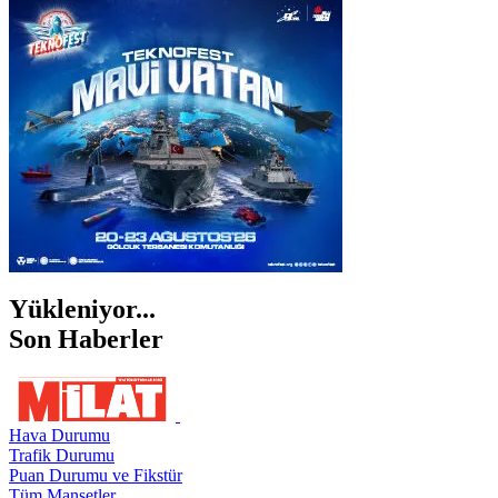
İSTANBUL
İZMİR
ŞANLIURFA
ŞIRNAK
Yükleniyor...
Son Haberler
Hava Durumu
Trafik Durumu
Puan Durumu ve Fikstür
Tüm Manşetler