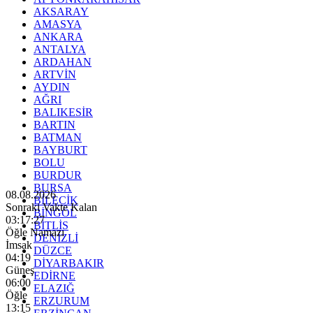
AKSARAY
AMASYA
ANKARA
ANTALYA
ARDAHAN
ARTVİN
AYDIN
AĞRI
BALIKESİR
BARTIN
BATMAN
BAYBURT
BOLU
BURDUR
BURSA
08.08.2026
BİLECİK
Sonraki Vakte Kalan
BİNGÖL
03:17:25
BİTLİS
Öğle Namazı
DENİZLİ
İmsak
DÜZCE
04:19
DİYARBAKIR
Güneş
EDİRNE
06:00
ELAZIĞ
Öğle
ERZURUM
13:15