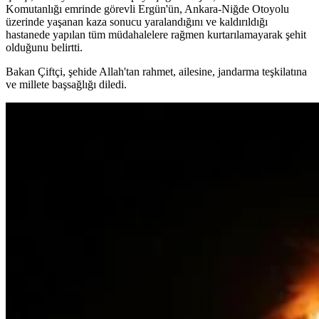
Komutanlığı emrinde görevli Ergün'ün, Ankara-Niğde Otoyolu
üzerinde yaşanan kaza sonucu yaralandığını ve kaldırıldığı
hastanede yapılan tüm müdahalelere rağmen kurtarılamayarak şehit
olduğunu belirtti.
Bakan Çiftçi, şehide Allah'tan rahmet, ailesine, jandarma teşkilatına
ve millete başsağlığı diledi.