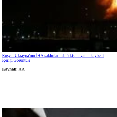
Rusya: Ukrayna'nın İHA saldırılarında 5 kişi hayatını kaybetti
İçeriği Görüntüle
Kaynak:
AA