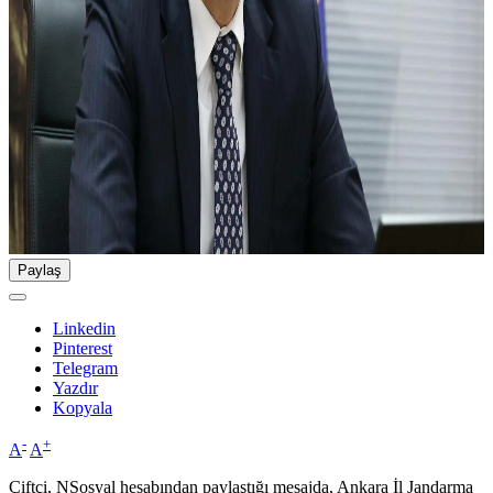
Paylaş
Linkedin
Pinterest
Telegram
Yazdır
Kopyala
-
+
A
A
Çiftçi, NSosyal hesabından paylaştığı mesajda, Ankara İl Jandarma