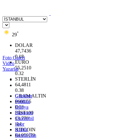
°
29
DOLAR
47,7436
0.18
Foto Galeri
EURO
Video
55,2510
Yazarlar
0.32
STERLİN
64,4811
0.38
GRAM ALTIN
Gündem
6660.55
Politika
0.03
Dünya
BİST100
Ekonomi
13.779
Otomobil
-14
Spor
BITCOIN
Kültür
64.959,79
Resmi İlan