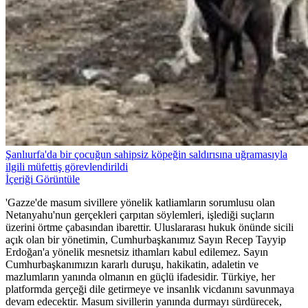
Şanlıurfa'da bir çocuğun sahipsiz köpeğin saldırısına uğramasıyla
ilgili müfettiş görevlendirildi
İçeriği Görüntüle
'Gazze'de masum sivillere yönelik katliamların sorumlusu olan
Netanyahu'nun gerçekleri çarpıtan söylemleri, işlediği suçların
üzerini örtme çabasından ibarettir. Uluslararası hukuk önünde sicili
açık olan bir yönetimin, Cumhurbaşkanımız Sayın Recep Tayyip
Erdoğan'a yönelik mesnetsiz ithamları kabul edilemez. Sayın
Cumhurbaşkanımızın kararlı duruşu, hakikatin, adaletin ve
mazlumların yanında olmanın en güçlü ifadesidir. Türkiye, her
platformda gerçeği dile getirmeye ve insanlık vicdanını savunmaya
devam edecektir. Masum sivillerin yanında durmayı sürdürecek,