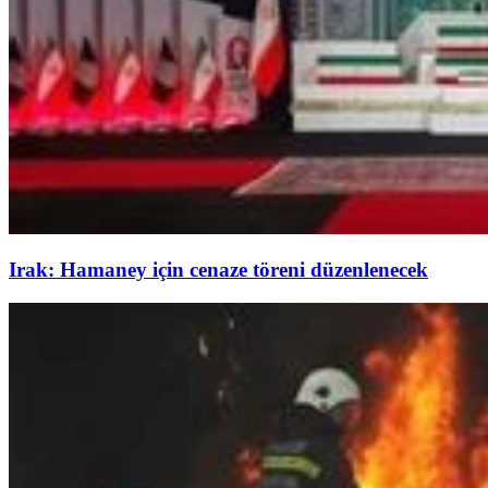
Irak: Hamaney için cenaze töreni düzenlenecek