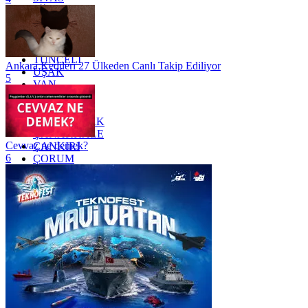
SİİRT
TEKİRDAĞ
TOKAT
TRABZON
TUNCELİ
Ankara Kedileri 27 Ülkeden Canlı Takip Ediliyor
UŞAK
5
VAN
YALOVA
YOZGAT
ZONGULDAK
ÇANAKKALE
Cevvaz ne demek?
ÇANKIRI
6
ÇORUM
İSTANBUL
İZMİR
ŞANLIURFA
ŞIRNAK