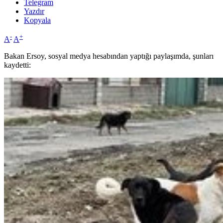
Telegram
Yazdır
Kopyala
-
+
A
A
Bakan Ersoy, sosyal medya hesabından yaptığı paylaşımda, şunları
kaydetti: