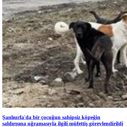
Şanlıurfa'da bir çocuğun sahipsiz köpeğin
saldırısına uğramasıyla ilgili müfettiş görevlendirildi