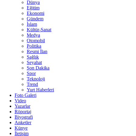
Dünya
Eğitim
Ekonomi
Gündem
İslam
Kültür-Sanat
Medya
Otomobil
Politika
Resmi İlan
Sağlık
Seyahat
Son Dakika
Spor
Teknoloji
Trend
Yurt Haberleri
Foto Galeri
Video
Yazarlar
Röportaj
Biyografi
Anketler
Künye
İletişim