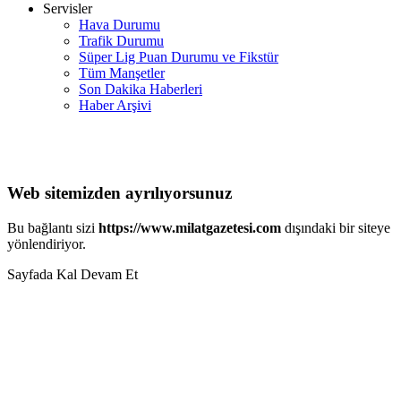
Servisler
Hava Durumu
Trafik Durumu
Süper Lig Puan Durumu ve Fikstür
Tüm Manşetler
Son Dakika Haberleri
Haber Arşivi
Web sitemizden ayrılıyorsunuz
Bu bağlantı sizi
https://www.milatgazetesi.com
dışındaki bir siteye
yönlendiriyor.
Sayfada Kal
Devam Et