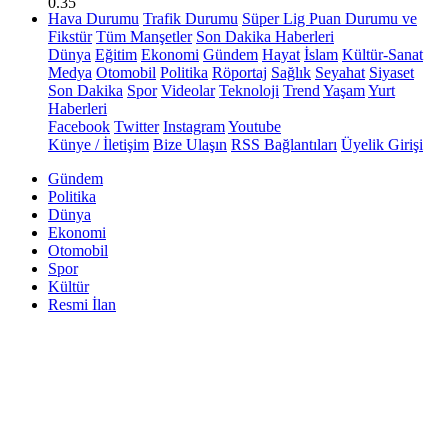
0.35
Hava Durumu
Trafik Durumu
Süper Lig Puan Durumu ve
Fikstür
Tüm Manşetler
Son Dakika Haberleri
Dünya
Eğitim
Ekonomi
Gündem
Hayat
İslam
Kültür-Sanat
Medya
Otomobil
Politika
Röportaj
Sağlık
Seyahat
Siyaset
Son Dakika
Spor
Videolar
Teknoloji
Trend
Yaşam
Yurt
Haberleri
Facebook
Twitter
Instagram
Youtube
Künye / İletişim
Bize Ulaşın
RSS Bağlantıları
Üyelik Girişi
Gündem
Politika
Dünya
Ekonomi
Otomobil
Spor
Kültür
Resmi İlan