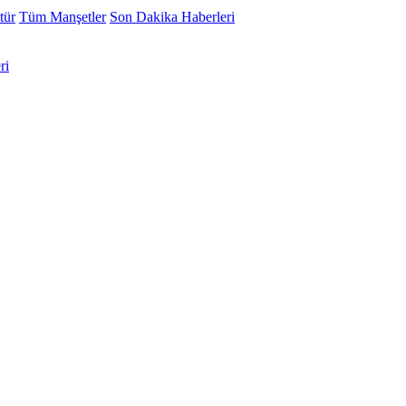
tür
Tüm Manşetler
Son Dakika Haberleri
ri