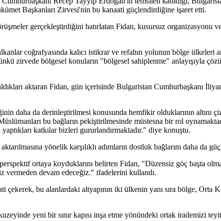
ün Cumhurbaşkanı Recep Tayyip Erdoğan'ın temsilen katıldığı, Bulgarista
et Başkanları Zirvesi'nin bu kanaati güçlendirdiğine işaret etti.
i görüşmeler gerçekleştirdiğini hatırlatan Fidan, kusursuz organizasyonu 
lkanlar coğrafyasında kalıcı istikrar ve refahın yolunun bölge ülkeleri a
 dünkü zirvede bölgesel konuların "bölgesel sahiplenme" anlayışıyla çözü
e aldıkları aktaran Fidan, gün içerisinde Bulgaristan Cumhurbaşkanı İl
liğinin daha da derinleştirilmesi konusunda hemfikir olduklarının altını çi
 Müslümanları bu bağların pekiştirilmesinde müstesna bir rol oynamakta
na yaptıkları katkılar bizleri gururlandırmaktadır." diye konuştu.
aktarılmasına yönelik karşılıklı adımların dostluk bağlarını daha da güçl
ik perspektif ortaya koyduklarını belirten Fidan, "Düzensiz göç başta olm
z vermeden devam edeceğiz." ifadelerini kullandı.
ati çekerek, bu alanlardaki altyapının iki ülkenin yanı sıra bölge, Orta 
uzeyinde yeni bir sınır kapısı inşa etme yönündeki ortak irademizi teyit 