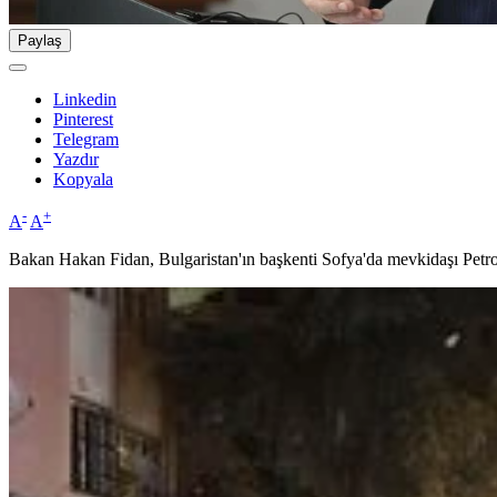
Paylaş
Linkedin
Pinterest
Telegram
Yazdır
Kopyala
-
+
A
A
Bakan Hakan Fidan, Bulgaristan'ın başkenti Sofya'da mevkidaşı Petr