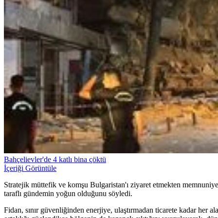
Bahçelievler'de 4 katlı bina çöktü
İçeriği Görüntüle
Stratejik müttefik ve komşu Bulgaristan'ı ziyaret etmekten memnuniyet 
taraflı gündemin yoğun olduğunu söyledi.
Fidan, sınır güvenliğinden enerjiye, ulaştırmadan ticarete kadar her a