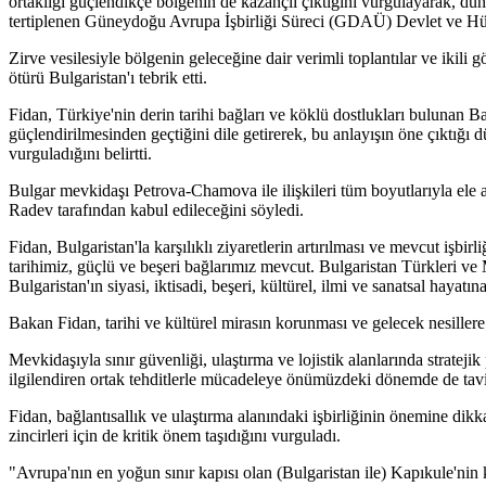
ortaklığı güçlendikçe bölgenin de kazançlı çıktığını vurgulayarak, d
tertiplenen Güneydoğu Avrupa İşbirliği Süreci (GDAÜ) Devlet ve Hüküm
Zirve vesilesiyle bölgenin geleceğine dair verimli toplantılar ve ikil
ötürü Bulgaristan'ı tebrik etti.
Fidan, Türkiye'nin derin tarihi bağları ve köklü dostlukları bulunan Ba
güçlendirilmesinden geçtiğini dile getirerek, bu anlayışın öne çıktığı
vurguladığını belirtti.
Bulgar mevkidaşı Petrova-Chamova ile ilişkileri tüm boyutlarıyla el
Radev tarafından kabul edileceğini söyledi.
Fidan, Bulgaristan'la karşılıklı ziyaretlerin artırılması ve mevcut işbir
tarihimiz, güçlü ve beşeri bağlarımız mevcut. Bulgaristan Türkleri ve
Bulgaristan'ın siyasi, iktisadi, beşeri, kültürel, ilmi ve sanatsal hayatı
Bakan Fidan, tarihi ve kültürel mirasın korunması ve gelecek nesillere 
Mevkidaşıyla sınır güvenliği, ulaştırma ve lojistik alanlarında stratej
ilgilendiren ortak tehditlerle mücadeleye önümüzdeki dönemde de tavi
Fidan, bağlantısallık ve ulaştırma alanındaki işbirliğinin önemine dikk
zincirleri için de kritik önem taşıdığını vurguladı.
"Avrupa'nın en yoğun sınır kapısı olan (Bulgaristan ile) Kapıkule'nin k