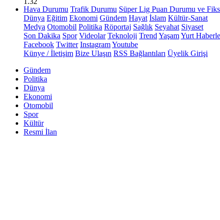
1.32
Hava Durumu
Trafik Durumu
Süper Lig Puan Durumu ve Fiks
Dünya
Eğitim
Ekonomi
Gündem
Hayat
İslam
Kültür-Sanat
Medya
Otomobil
Politika
Röportaj
Sağlık
Seyahat
Siyaset
Son Dakika
Spor
Videolar
Teknoloji
Trend
Yaşam
Yurt Haberle
Facebook
Twitter
Instagram
Youtube
Künye / İletişim
Bize Ulaşın
RSS Bağlantıları
Üyelik Girişi
Gündem
Politika
Dünya
Ekonomi
Otomobil
Spor
Kültür
Resmi İlan