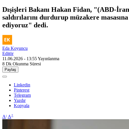
Dışişleri Bakanı Hakan Fidan, "(ABD-İran) 
saldırılarını durdurup müzakere masasına d
ediyoruz" dedi.
Eda Koyuncu
Editör
11.06.2026 - 13:55
Yayınlanma
8 Dk
Okunma Süresi
Paylaş
Linkedin
Pinterest
Telegram
Yazdır
Kopyala
-
+
A
A