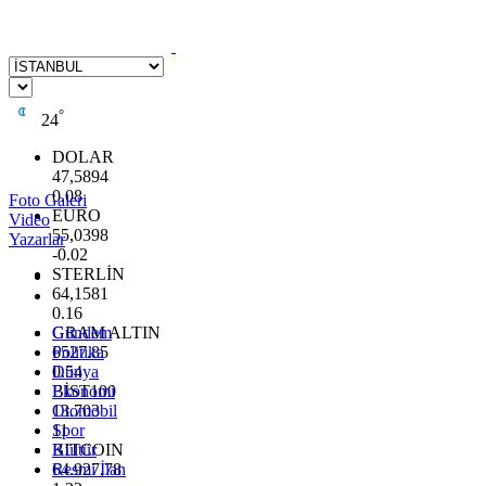
°
24
DOLAR
47,5894
0.08
Foto Galeri
EURO
Video
55,0398
Yazarlar
-0.02
STERLİN
64,1581
0.16
GRAM ALTIN
Gündem
6527.85
Politika
0.54
Dünya
BİST100
Ekonomi
13.703
Otomobil
11
Spor
BITCOIN
Kültür
64.927,78
Resmi İlan