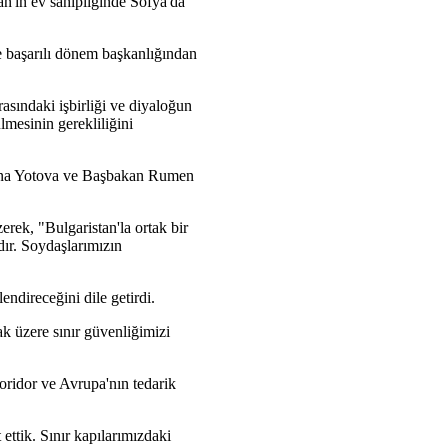
n'ın ev sahipliğinde Sofya'da
ve başarılı dönem başkanlığından
rasındaki işbirliği ve diyaloğun
lmesinin gerekliliğini
iyana Yotova ve Başbakan Rumen
zerek, "Bulgaristan'la ortak bir
dır. Soydaşlarımızın
endireceğini dile getirdi.
ak üzere sınır güvenliğimizi
Koridor ve Avrupa'nın tedarik
ettik. Sınır kapılarımızdaki