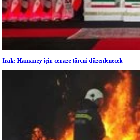
Irak: Hamaney için cenaze töreni düzenlenecek