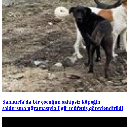
Şanlıurfa'da bir çocuğun sahipsiz köpeğin
saldırısına uğramasıyla ilgili müfettiş görevlendirildi