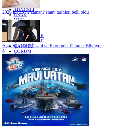
TRABZON
TUNCELİ
2026 KPSS ne zaman? sınav tarihleri belli oldu
UŞAK
5
VAN
YALOVA
YOZGAT
ZONGULDAK
ÇANAKKALE
Aşırı Sıcakların İnsani ve Ekonomik Faturası Büyüyor
ÇANKIRI
6
ÇORUM
İSTANBUL
İZMİR
ŞANLIURFA
ŞIRNAK