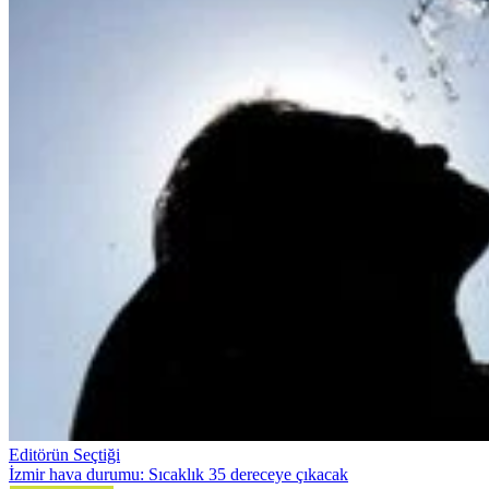
Editörün Seçtiği
İzmir hava durumu: Sıcaklık 35 dereceye çıkacak