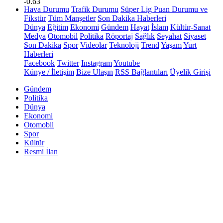
-0.63
Hava Durumu
Trafik Durumu
Süper Lig Puan Durumu ve
Fikstür
Tüm Manşetler
Son Dakika Haberleri
Dünya
Eğitim
Ekonomi
Gündem
Hayat
İslam
Kültür-Sanat
Medya
Otomobil
Politika
Röportaj
Sağlık
Seyahat
Siyaset
Son Dakika
Spor
Videolar
Teknoloji
Trend
Yaşam
Yurt
Haberleri
Facebook
Twitter
Instagram
Youtube
Künye / İletişim
Bize Ulaşın
RSS Bağlantıları
Üyelik Girişi
Gündem
Politika
Dünya
Ekonomi
Otomobil
Spor
Kültür
Resmi İlan