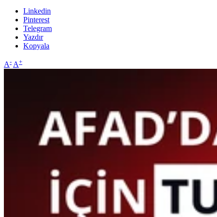
Linkedin
Pinterest
Telegram
Yazdır
Kopyala
-
+
A
A