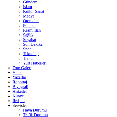
Gündem
İslam
Kültür-Sanat
Medya
Otomobil
Politika
Resmi İlan
Sağlık
Seyahat
Son Dakika
Spor
Teknoloji
Trend
Yurt Haberleri
Foto Galeri
Video
Yazarlar
Röportaj
Biyografi
Anketler
Künye
İletişim
Servisler
Hava Durumu
Trafik Durumu