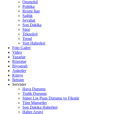
Otomobil
Politika
Resmi İlan
Sağlık
Seyahat
Son Dakika
Spor
Teknoloji
Trend
Yurt Haberleri
Foto Galeri
Video
Yazarlar
Röportaj
Biyografi
Anketler
Künye
İletişim
Servisler
Hava Durumu
Trafik Durumu
Süper Lig Puan Durumu ve Fikstür
Tüm Manşetler
Son Dakika Haberleri
Haber Arşivi