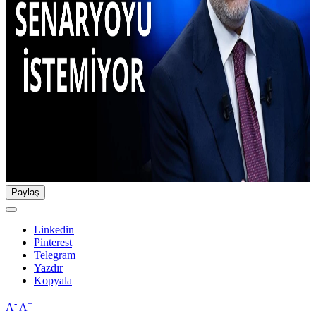
Paylaş
Linkedin
Pinterest
Telegram
Yazdır
Kopyala
-
+
A
A