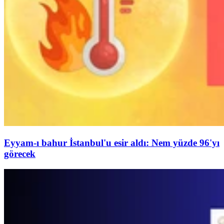
Eyyam-ı bahur İstanbul'u esir aldı: Nem yüzde 96'yı
görecek