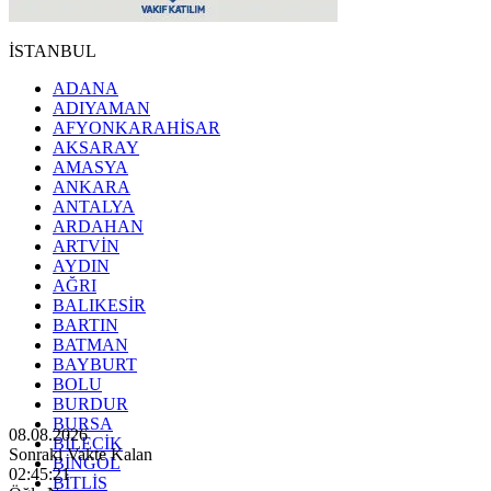
İSTANBUL
ADANA
ADIYAMAN
AFYONKARAHİSAR
AKSARAY
AMASYA
ANKARA
ANTALYA
ARDAHAN
ARTVİN
AYDIN
AĞRI
BALIKESİR
BARTIN
BATMAN
BAYBURT
BOLU
BURDUR
BURSA
08.08.2026
BİLECİK
Sonraki Vakte Kalan
BİNGÖL
02:45:19
BİTLİS