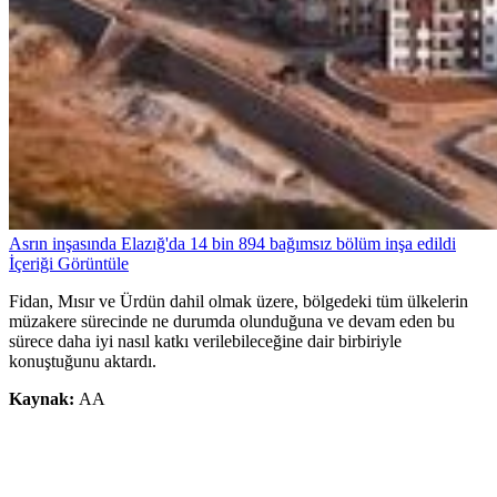
Asrın inşasında Elazığ'da 14 bin 894 bağımsız bölüm inşa edildi
İçeriği Görüntüle
Fidan, Mısır ve Ürdün dahil olmak üzere, bölgedeki tüm ülkelerin
müzakere sürecinde ne durumda olunduğuna ve devam eden bu
sürece daha iyi nasıl katkı verilebileceğine dair birbiriyle
konuştuğunu aktardı.
Kaynak:
AA