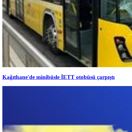
Kağıthane'de minibüsle İETT otobüsü çarpıştı