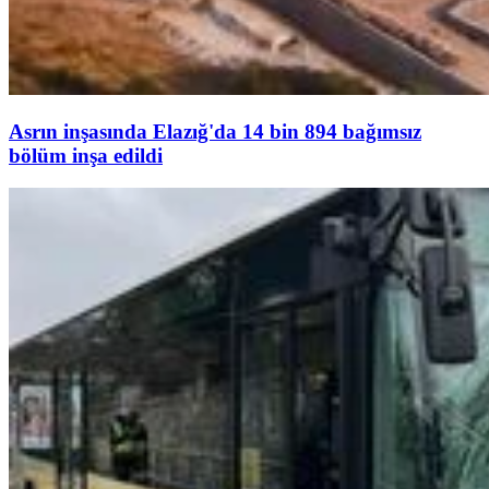
Asrın inşasında Elazığ'da 14 bin 894 bağımsız
bölüm inşa edildi