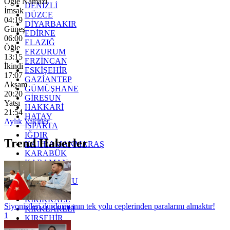
Öğle Namazı
DENİZLİ
İmsak
DÜZCE
04:19
DİYARBAKIR
Güneş
EDİRNE
06:00
ELAZIĞ
Öğle
ERZURUM
13:15
ERZİNCAN
İkindi
ESKİŞEHİR
17:07
GAZİANTEP
Akşam
GÜMÜŞHANE
20:20
GİRESUN
Yatsı
HAKKARİ
21:54
HATAY
Aylık Vakitler
ISPARTA
IĞDIR
Trend Haberler
KAHRAMANMARAŞ
KARABÜK
KARAMAN
KARS
KASTAMONU
KAYSERİ
KIRIKKALE
Siyonistleri durdurmanın tek yolu ceplerinden paralarını almaktır!
KIRKLARELİ
1
KIRŞEHİR
KOCAELİ