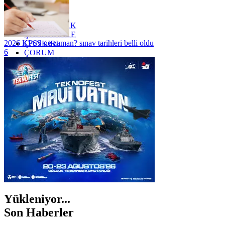
YALOVA
YOZGAT
ZONGULDAK
ÇANAKKALE
2026 KPSS ne zaman? sınav tarihleri belli oldu
ÇANKIRI
6
ÇORUM
İSTANBUL
İZMİR
ŞANLIURFA
ŞIRNAK
Yükleniyor...
Son Haberler