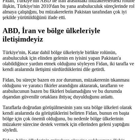
Fidan, Türkiye'nin ABD ile İran arasındaki müzakerelerdeki rolüne
ilişkin, Türkiye'nin 2010'dan bu yana arabuluculuk süreçlerinde rol
almaya çalıştığını, bu müzakerelerin Pakistan tarafından çok iyi
şekilde yürütüldüğünü ifade etti.
ABD, İran ve bölge ülkeleriyle
iletişimdeyiz
Türkiye'nin, Katar dahil bölge ülkeleriyle birlikte rolünün,
arabuluculuk için elinden gelenin en iyisini yapan Pakistan'a
olabildiğince yardım etmek olduğunu söyleyen Fidan, iki tarafla ve
kendi aralarında iletişimi sürdürdüklerini dile getirdi.
Fidan, bu süreçte bazen en zor durumun, müzakerenin tıkanması
olduğunu ve yaratıcı fikirler arandığını aktararak, tarafların ve
arabulucunun bazen bu fikirleri bulamadığını ve bu durumda
dışarıdan güvenilir ortaklara ihtiyaç duyulduğunu anlattı.
Taraflarla doğrudan görüşülmesinin yanı sıra bölge ülkeleri olarak
kendi aralarında da görüştüklerini belirten Fidan, bunun en başta
bölge için çok önemli olduğunu, bu nedenle bölge ülkelerinin
müzakere sürecine destek vermek için ellerinden geleni yaptığını
söyledi.