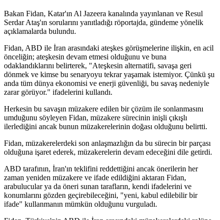
Bakan Fidan, Katar'ın Al Jazeera kanalında yayınlanan ve Resul
Serdar Ataş'ın sorularını yanıtladığı röportajda, gündeme yönelik
açıklamalarda bulundu.
Fidan, ABD ile İran arasındaki ateşkes görüşmelerine ilişkin, en acil
önceliğin; ateşkesin devam etmesi olduğunu ve buna
odaklandıklarını belirterek, "Ateşkesin alternatifi, savaşa geri
dönmek ve kimse bu senaryoyu tekrar yaşamak istemiyor. Çünkü şu
anda tüm dünya ekonomisi ve enerji güvenliği, bu savaş nedeniyle
zarar görüyor." ifadelerini kullandı.
Herkesin bu savaşın müzakere edilen bir çözüm ile sonlanmasını
umduğunu söyleyen Fidan, müzakere sürecinin inişli çıkışlı
ilerlediğini ancak bunun müzakerelerinin doğası olduğunu belirtti.
Fidan, müzakerelerdeki son anlaşmazlığın da bu sürecin bir parçası
olduğuna işaret ederek, müzakerelerin devam edeceğini dile getirdi.
ABD tarafının, İran'ın teklifini reddettiğini ancak önerilerin her
zaman yeniden müzakere ve ifade edildiğini aktaran Fidan,
arabulucular ya da öneri sunan tarafların, kendi ifadelerini ve
konumlarını gözden geçirebileceğini, "yeni, kabul edilebilir bir
ifade" kullanmanın mümkün olduğunu vurguladı.