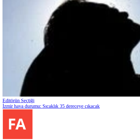
Editörün Seçtiği
İzmir hava durumu: Sıcaklık 35 dereceye çıkacak