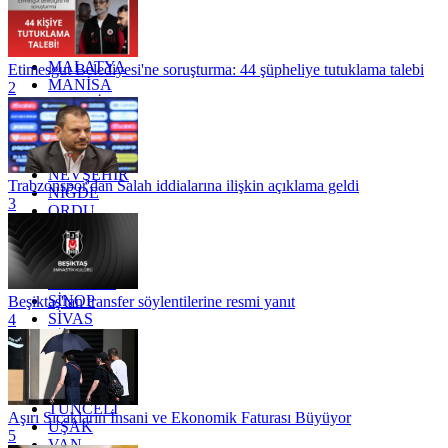
KONYA
KÜTAHYA
KİLİS
MALATYA
Etimesgut Belediyesi'ne soruşturma: 44 şüpheliye tutuklama talebi
MANİSA
2
MARDİN
MERSİN
MUĞLA
MUŞ
NEVŞEHİR
Trabzonspor'dan Salah iddialarına ilişkin açıklama geldi
NİĞDE
3
ORDU
OSMANİYE
RİZE
SAKARYA
SAMSUN
SİNOP
Beşiktaş'tan transfer söylentilerine resmi yanıt
SİVAS
4
SİİRT
TEKİRDAĞ
TOKAT
TRABZON
TUNCELİ
Aşırı Sıcakların İnsani ve Ekonomik Faturası Büyüyor
UŞAK
5
VAN