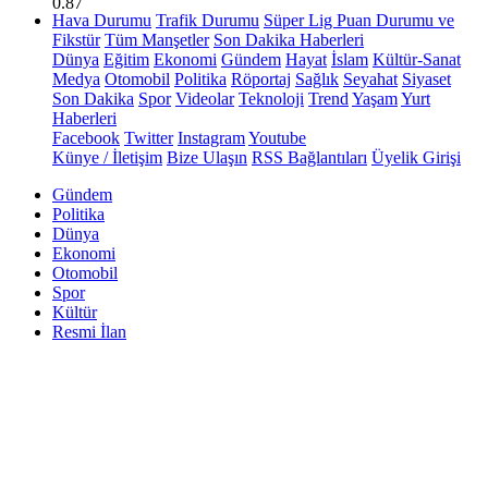
0.87
Hava Durumu
Trafik Durumu
Süper Lig Puan Durumu ve
Fikstür
Tüm Manşetler
Son Dakika Haberleri
Dünya
Eğitim
Ekonomi
Gündem
Hayat
İslam
Kültür-Sanat
Medya
Otomobil
Politika
Röportaj
Sağlık
Seyahat
Siyaset
Son Dakika
Spor
Videolar
Teknoloji
Trend
Yaşam
Yurt
Haberleri
Facebook
Twitter
Instagram
Youtube
Künye / İletişim
Bize Ulaşın
RSS Bağlantıları
Üyelik Girişi
Gündem
Politika
Dünya
Ekonomi
Otomobil
Spor
Kültür
Resmi İlan