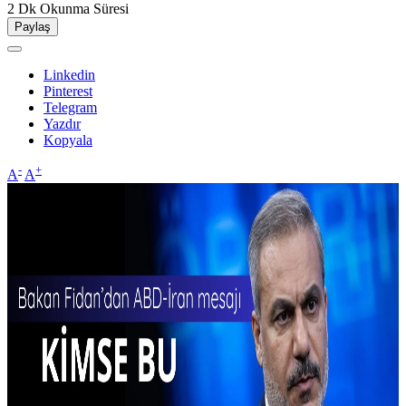
2 Dk
Okunma Süresi
Paylaş
Linkedin
Pinterest
Telegram
Yazdır
Kopyala
-
+
A
A