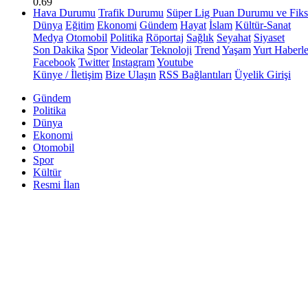
0.69
Hava Durumu
Trafik Durumu
Süper Lig Puan Durumu ve Fiks
Dünya
Eğitim
Ekonomi
Gündem
Hayat
İslam
Kültür-Sanat
Medya
Otomobil
Politika
Röportaj
Sağlık
Seyahat
Siyaset
Son Dakika
Spor
Videolar
Teknoloji
Trend
Yaşam
Yurt Haberle
Facebook
Twitter
Instagram
Youtube
Künye / İletişim
Bize Ulaşın
RSS Bağlantıları
Üyelik Girişi
Gündem
Politika
Dünya
Ekonomi
Otomobil
Spor
Kültür
Resmi İlan