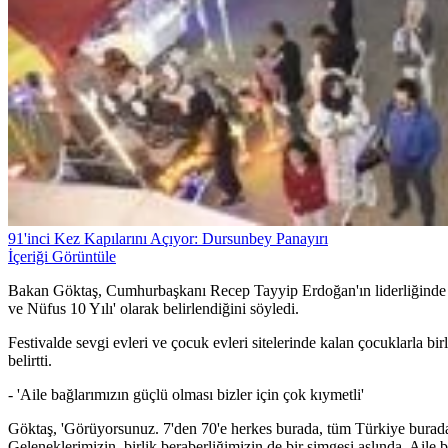
91'inci Kez Kapılarını Açıyor: Dursunbey Panayırı
İçeriği Görüntüle
Bakan Göktaş, Cumhurbaşkanı Recep Tayyip Erdoğan'ın liderliğinde ail
ve Nüfus 10 Yılı' olarak belirlendiğini söyledi.
Festivalde sevgi evleri ve çocuk evleri sitelerinde kalan çocuklarla bir
belirtti.
- 'Aile bağlarımızın güçlü olması bizler için çok kıymetli'
Göktaş, 'Görüyorsunuz. 7'den 70'e herkes burada, tüm Türkiye burada
Geleneklerimizin, birlik beraberliğimizin de bir simgesi aslında. Aile 