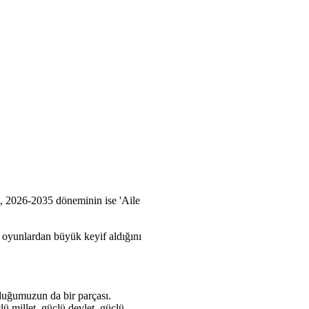
i, 2026-2035 döneminin ise 'Aile
el oyunlardan büyük keyif aldığını
duğumuzun da bir parçası.
lü millet, güçlü devlet, güçlü