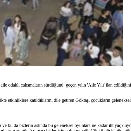
e odaklı çalışmaların sürdüğünü, geçen yılın 'Aile Yılı' ilan edildiğin
likte etkinliklere katıldıklarını dile getiren Göktaş, çocukların geleneks
 ve bu da bizlerin aslında bu geleneksel oyunlara ne kadar ihtiyaç duy
bağlarımızın güçlü olması bizler için çok kıymetli. Çünkü güçlü aile, güç