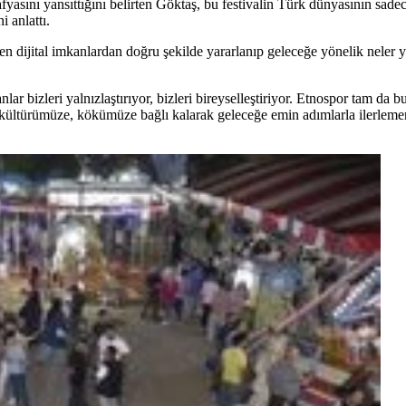
yasını yansıttığını belirten Göktaş, bu festivalin Türk dünyasının sadec
 anlattı.
ken dijital imkanlardan doğru şekilde yararlanıp geleceğe yönelik neler y
lar bizleri yalnızlaştırıyor, bizleri bireyselleştiriyor. Etnospor tam da 
 kültürümüze, kökümüze bağlı kalarak geleceğe emin adımlarla ilerlemeni