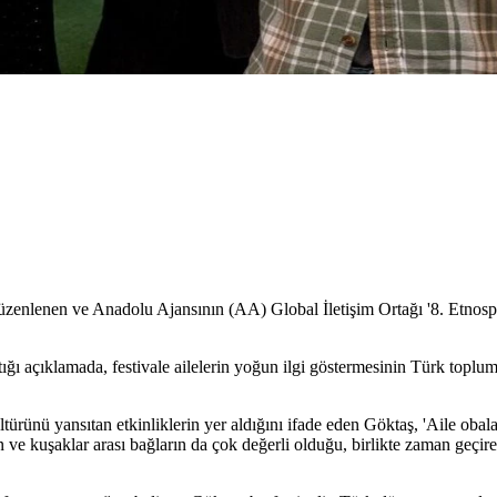
enlenen ve Anadolu Ajansının (AA) Global İletişim Ortağı '8. Etnospor 
tığı açıklamada, festivale ailelerin yoğun ilgi göstermesinin Türk topl
türünü yansıtan etkinliklerin yer aldığını ifade eden Göktaş, 'Aile obala
 ve kuşaklar arası bağların da çok değerli olduğu, birlikte zaman geçire